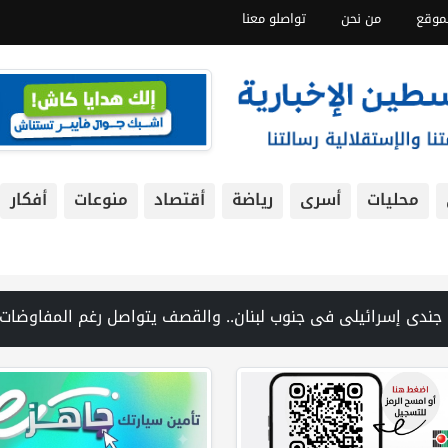
موقع
من نحن
تواصلو معنا
محليات
أسرى
رياضة
أقتصاد
منوعات
أفكار
شمال شرق رام الله | منظمة التحرير: منظمة إسرائيلية توفر دعمًا للمستوطنين المتهمين بجرائم ضد الفلسطينيين | فانس: نضغط على إيران لف