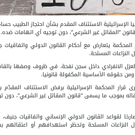
المحكمة العليا الإسرائيلية الاستئناف المقدم بشأن احتجاز الطبيب حسا
انون “المقاتل غير الشرعي”، دون توجيه أي اتهامات ضده.
 المحكمة يتعارض مع أحكام القانون الدولي واتفاقيات ج
 النزاعات المسلحة.
العزل الانفرادي داخل سجن نفحة، في ظروف وصفها بالقاس
 ومن حقوقه الأساسية المكفولة قانونيا.
ى قرار المحكمة الإسرائيلية برفض الاستئناف المقدّم ب
تقاله بموجب ما يسمى “قانون المقاتل غير الشرعي”، دون ت
صارخا لقواعد القانون الدولي الإنساني واتفاقيات جنيف، 
ل النزاعات المسلحة وتحظر استهدافهم أو اعتقالهم ب