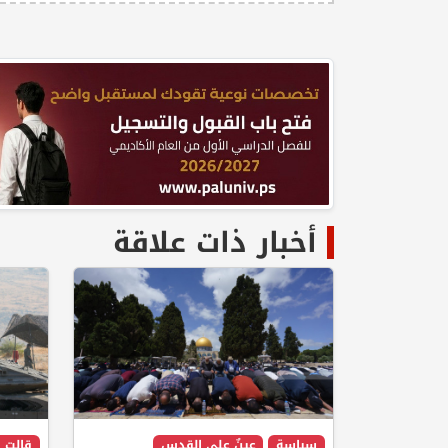
أخبار ذات علاقة
سياسة
عينٌ على القدس
قالت ا