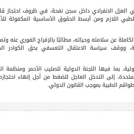
في العزل الانفرادي داخل سجن نفحة، في ظروف احتجاز قا
الطبي اللازم ومن أبسط الحقوق الأساسية المكفولة للأ
املة عن سلامته وحياته، مطالبًا بالإفراج الفوري عنه وتم
مة، ووقف سياسة الاعتقال التعسفي بحق الكوادر الط
لية، بما فيها اللجنة الدولية للصليب الأحمر ومنظمة ا
متحدة، إلى التدخل العاجل للضغط من أجل إنهاء احتجازه
لطواقم الطبية بموجب القانون الدولي.