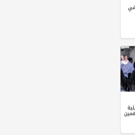
في
لية
همين