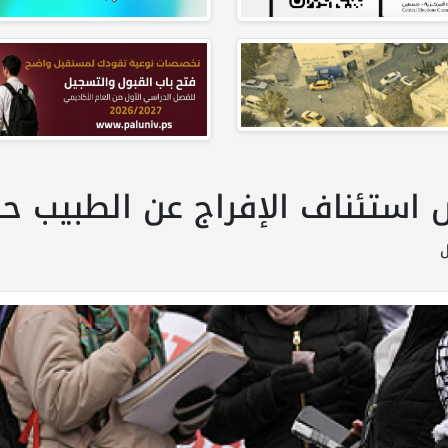
فض استئناف الإفراج عن الطبيب 
ل