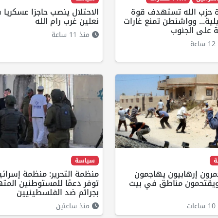
ة حزب الله تستهدف قوة
الاحتلال ينصب حاجزا عسكريا 
لية... وواشنطن تمنع غارات
نعلين غرب رام الله
 على الجنوب
منذ 11 ساعة
ة
ة
سياسة
رون إرهابيون يهاجمون
منظمة التحرير: منظمة إسرائي
 ويقتحمون مناطق في بيت
توفر دعمًا للمستوطنين المت
بجرائم ضد الفلسطينيين
ت
منذ ساعتين