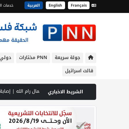
Français
English
العربية
خدمات ال
جولة سريعة
PNN مختارات
دولي
قالت اسرائيل
ل رام الله | إصابة جندي إسرائيلي في جنوب لبنان.. والقصف يتواصل رغم المفاوضات | إصابات بالاختناق خلال اقتحام الاحتلال قرية المغير 
الشريط الاخباري