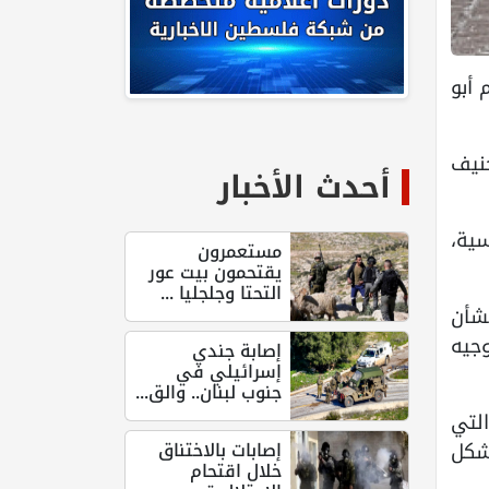
م أبو
نيف
أحدث الأخبار
ية،
مستعمرون
يقتحمون بيت عور
التحتا وجلجليا ...
شأن
وجيه
إصابة جندي
إسرائيلي في
جنوب لبنان.. والق...
التي
إصابات بالاختناق
شكل
خلال اقتحام