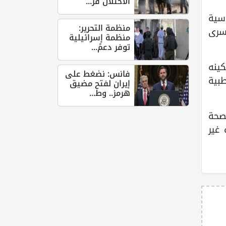
الاحتلال قر...
سية
منظمة التحرير:
سرى
منظمة إسرائيلية
توفر دعمً...
كينه
فانس: نضغط على
بية
إيران لفتح مضيق
هرمز.. وط...
لصحة
 غير