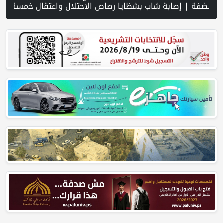
جمعية “المخرور” لوقف تسريب أراضي الكنائس وحماية الوجود المسيحي في فلسطين | PNN فيديو : معرض فلسطين الدولي الثاني للتجميل فرصة لاظهار قدرة الصناعات الوطنية وتعريف المستهلك بالمستوردين | إسرائيل توسّع انتشارها العسكري في جنوب سورية وتستكمل منظومة تحصينات على امتداد الجولان | وزراء وأعضاء كنيست يضعون حجر الأساس لمستعمرة في عرابة جنوب جنين | نتنياهو يرفض خريطة "مجلس السلام": لا انسحاب من غزة قبل نزع سلاح حماس