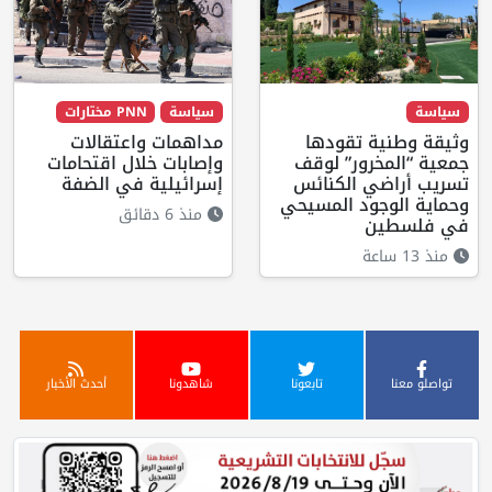
سياسة
سياسة
PNN مختارات
وثيقة وطنية تقودها
مداهمات واعتقالات
جمعية “المخرور” لوقف
وإصابات خلال اقتحامات
تسريب أراضي الكنائس
إسرائيلية في الضفة
وحماية الوجود المسيحي
منذ 6 دقائق
في فلسطين
منذ 13 ساعة
تواصلو معنا
تابعونا
شاهدونا
أحدث الأخبار