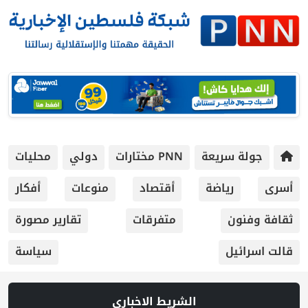
جولة سريعة
PNN مختارات
دولي
محليات
أسرى
رياضة
أقتصاد
منوعات
أفكار
ثقافة وفنون
متفرقات
تقارير مصورة
قالت اسرائيل
سياسة
الشريط الاخباري