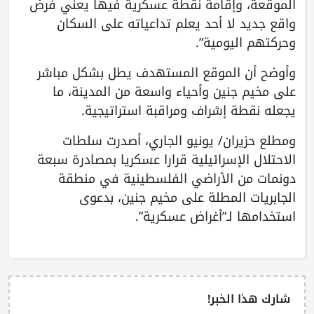
الموقعة، وإقامة نقطة عسكرية فيها يعني فرض
واقع جديد لا أحد يعلم تداعياته على السكان
وحركتهم اليومية”.
وأوضح أن الموقع المستهدف يطل بشكل مباشر
على مخيم جنين وأحياء واسعة من المدينة، ما
يجعله نقطة إشراف ومراقبة استراتيجية.
ومطلع حزيران/ يونيو الجاري، أصدرت سلطات
الاحتلال الإسرائيلية قرارا عسكريا بمصادرة سبعة
دونمات من الأراضي الفلسطينية في منطقة
الجابريات المطلة على مخيم جنين، بدعوى
استخدامها لـ”أغراض عسكرية”.
شارك هذا الخبر!