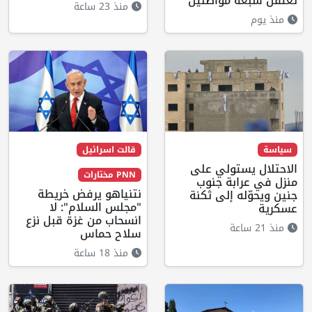
تعتقل سبعة مواطنين
منذ 23 ساعة
منذ يوم
سياسة
قالت اسرائيل
الاحتلال يستولي على
PNN مختارات
منزل في عرابة جنوب
نتنياهو يرفض خريطة
جنين ويحوّله إلى ثكنة
"مجلس السلام": لا
عسكرية
انسحاب من غزة قبل نزع
منذ 21 ساعة
سلاح حماس
منذ 18 ساعة