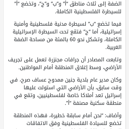
الضفة إلى ثلاث مناطق “أ” و”ب” و”ج”، وتخضع “أ”
للسيطرة الفلسطينية الكاملة.
فيما تخضع “ب” لسيطرة مدنية فلسطينية وأمنية
إسرائيلية، أما “ج” فتقع تحت السيطرة الإسرائيلية
الكاملة، وتشكل نحو 60 بالمئة من مساحة الضفة
الغربية.
وتابعت المصادر أن جرافات مجنزرة تعمل على تجريف
الأراضي، وسط إغلاق المنطقة أمام المواطنين.
وكان مدير عام بلدية جنين ممدوح عساف صرح، في
وقت سابق، بأن الأراضي التي استولت عليها
إسرائيل تعد أملاكا خاصة لفلسطينيين، وتقع في
منطقة سكنية مصنفة “أ”.
وأضاف: “نحن أمام سابقة خطيرة، فهذه المنطقة
تخضع للسيادة الفلسطينية وفق الاتفاقات