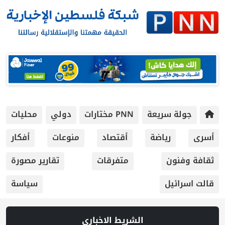
جولة سريعة
PNN مختارات
دولي
محليات
أسرى
رياضة
أقتصاد
منوعات
أفكار
ثقافة وفنون
متفرقات
تقارير مصورة
قالت اسرائيل
سياسة
الشريط الاخباري