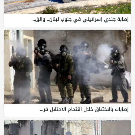
إصابة جندي إسرائيلي في جنوب لبنان.. والق...
إصابات بالاختناق خلال اقتحام الاحتلال قر...