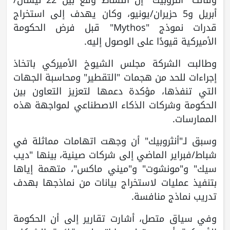
أبريل و5 حزيران/يونيو، وكان يهدف إلى استخراج
قدرات نموذج "Mythos" قبل فرض الحكومة
الأميركية قيودًا على الوصول إليه.
وطالبت الشركة مجلس الشيوخ الأميركي باتخاذ
إجراءات للحد من هجمات "التقطير" ومحاسبة الجهات
التي تنفذها، مؤكدة دعمها لتعزيز التعاون بين
الحكومة وشركات الذكاء الاصطناعي لمواجهة هذه
الممارسات.
وسبق لـ"أنثروبيك" أن وجهت اتهامات مماثلة في
شباط/فبراير الماضي إلى شركات صينية، بينها "ديب
سيك" و"مونشوت" و"ميني ماكس"، متهمة إياها
بتنفيذ عمليات لاستخراج بيانات من نماذجها بهدف
تدريب نماذج منافسة.
وفي سياق متصل، أشارت تقارير إلى أن الحكومة