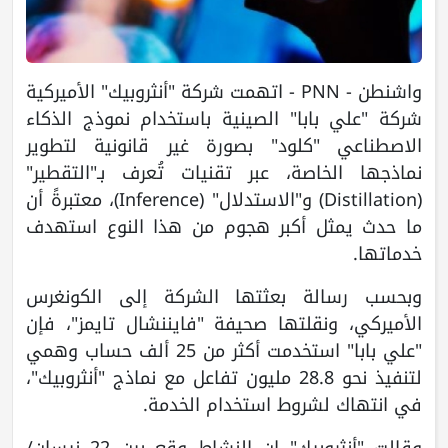
واشنطن - PNN - اتهمت شركة "أنثروبيك" الأميركية
شركة "علي بابا" الصينية باستخدام نموذج الذكاء
الاصطناعي "كلود" بصورة غير قانونية لتطوير
نماذجها الخاصة، عبر تقنيات تُعرف بـ"التقطير"
(Distillation) و"الاستدلال" (Inference)، معتبرةً أن
ما حدث يمثل أكبر هجوم من هذا النوع استهدف
خدماتها.
وبحسب رسالة بعثتها الشركة إلى الكونغرس
الأميركي، ونقلتها صحيفة "فايننشال تايمز"، فإن
"علي بابا" استخدمت أكثر من 25 ألف حساب وهمي
لتنفيذ نحو 28.8 مليون تفاعل مع نماذج "أنثروبيك"،
في انتهاك لشروط استخدام الخدمة.
وقالت "أنثروبيك" إن النشاط وقع بين 22 نيسان/