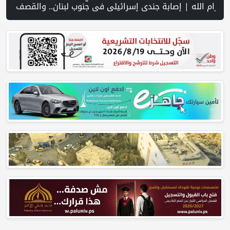
ات بالاختناق خلال اقتحام الاحتلال قرية المغير شمال شرق رام الله | منظمة التحرير: منظمة إسرائيلية توفر دعمًا للمستوطنين المتهمين 