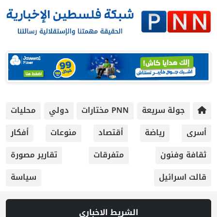
جولة سريعة
PNN مختارات
دولي
محليات
أسرى
رياضة
أقتصاد
منوعات
أفكار
ثقافة وفنون
متفرقات
تقارير مصورة
قالت اسرائيل
سياسة
الشريط الاخباري