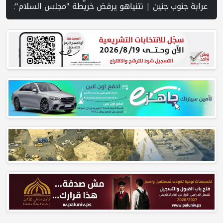
ناء 627 وحدة استيطانية في رام الله | إجلاء طبي عبر معبر رفح شمل 78 شخصا | تقرير PNN : تصاعد عمليات هدم المنازل في مسافر يطا... عائلات بلا مأوى وحقوقيون يحذرون من انتهاك الحق في السكن | عشرات المستوطنين يقتحمون الأقصى ويؤدون طقوسًا تلمودية | مركز الاتصال الحكومي يرصد أهم التد