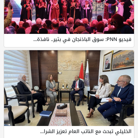
فيديو PNN: سوق الباذنجان في بتير.. نافذة...
الخليلي تبحث مع النائب العام تعزيز الشرا...