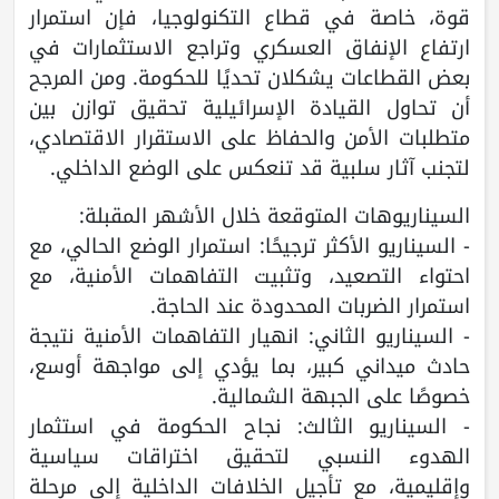
قوة، خاصة في قطاع التكنولوجيا، فإن استمرار
ارتفاع الإنفاق العسكري وتراجع الاستثمارات في
بعض القطاعات يشكلان تحديًا للحكومة. ومن المرجح
أن تحاول القيادة الإسرائيلية تحقيق توازن بين
متطلبات الأمن والحفاظ على الاستقرار الاقتصادي،
لتجنب آثار سلبية قد تنعكس على الوضع الداخلي.
السيناريوهات المتوقعة خلال الأشهر المقبلة:
- السيناريو الأكثر ترجيحًا: استمرار الوضع الحالي، مع
احتواء التصعيد، وتثبيت التفاهمات الأمنية، مع
استمرار الضربات المحدودة عند الحاجة.
- السيناريو الثاني: انهيار التفاهمات الأمنية نتيجة
حادث ميداني كبير، بما يؤدي إلى مواجهة أوسع،
خصوصًا على الجبهة الشمالية.
- السيناريو الثالث: نجاح الحكومة في استثمار
الهدوء النسبي لتحقيق اختراقات سياسية
وإقليمية، مع تأجيل الخلافات الداخلية إلى مرحلة