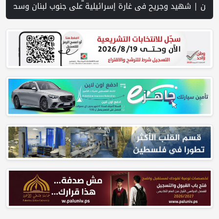
وفرص نجاحه في فلسطين. | خلال 300 يوم.. 4091 خرقا إسرائيليا لاتفاق غزة و1254 شهيدا | الدفاع المدني ينتشل جثامين ورفات 19 شهيداً في غزة من تحت أنقاض منزل لعائلة ويواصل البحث عن مفقودين | 8 دول عربية وإسلامية تدين انتهاكات إسرائيل في غزة وتحذر من نسف المسار السياسي | "هيومن رايتس ووتش" تتهم "إسرائيل" بجرائم حرب بعد اغتيال الصحفية آمال خليل في جنوب لبنان | طهران: مضيق هرمز سيظل مغلقا حتى تنتهي التهديدات ضد إيران | بدعم