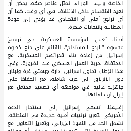
الخاصة برئيس الوزراء، تمثل عناصر ضغط يمكن أن
تعيد الانقسام داخل الائتلاف في أي وقت. كما أن
أي تراجع أمني أو اقتصادي قد يؤدي إلى عودة
المطالبة بانتخابات مبكرة.
أمنيًا، تعمل المؤسسة العسكرية على ترسيخ
مفهوم "الردع المستدام"، القائم على منع خصوم
إسرائيل من إعادة بناء قدراتهم العسكرية، مع
الاحتفاظ بحرية العمل العسكري عند الضرورة. وفي
هذا الإطار، تحاول إسرائيل إدارة جبهتي غزة ولبنان
دون الانزلاق إلى حرب شاملة، مع الحفاظ على
جاهزية عالية في مواجهة أي تصعيد محتمل مع
إيران أو حلفائها.
إقليميًا، تسعى إسرائيل إلى استثمار الدعم
الأمريكي لتعزيز ترتيبات أمنية جديدة في المنطقة،
تشمل الحد من النفوذ الإيراني، وتعزيز التعاون مع
الدول العربية التي تربطها بها علاقات أو مصالح