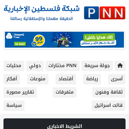
جولة سريعة
PNN مختارات
دولي
محليات
أسرى
رياضة
أقتصاد
منوعات
أفكار
ثقافة وفنون
متفرقات
تقارير مصورة
قالت اسرائيل
سياسة
الشريط الاخباري