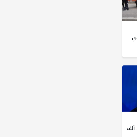
في
نتنياهو يوافق على إدخال 50 ألف