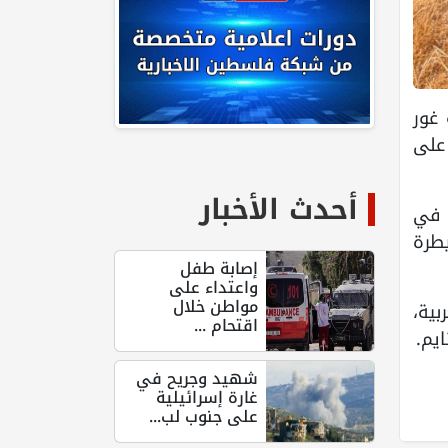
 غور
 على
أحدث الأخبار
 في
يطرة
إصابة طفل
واعتداء على
مواطن خلال
ية،
اقتحام ...
يم.
شهيد وجريح في
غارة إسرائيلية
على جنوب لب...