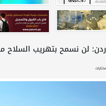
دن: لن نسمح بتهريب السلاح م