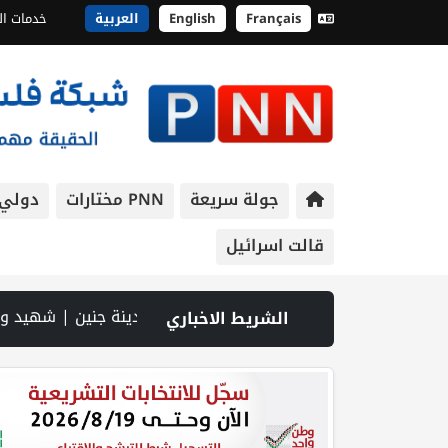
Français
English
العربية
خدمات ال
جولة سريعة
PNN مختارات
دولي
قالت اسرائيل
يو PNN: سوق الباذنجان في بتير.. نافذة اقتصادية ورسالة صمود على أرض والتمسك بالجذور | الخليلي تبحث مع النائب العام تعزيز الشراكة في منظومة الحماية ومناهضة العنف ضد المرأة | سلطة النقد: ارتفاع نسبة الشمول المالي في فلسطين إلى 73% منتصف عام 2026 | عبر شبكة PNN .. خبير تربوي يستعرض واقع التعليم بالمصادر المفتوحة وفرص نجاحه في فلسطين. | خلال 300 يوم.. 4091 خرقا إسرائيليا لاتفاق غزة و1254 شهيدا | الدفاع المدني ينتشل جثام
الشريط الاخباري