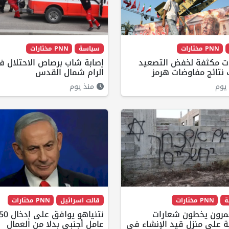
PNN مختارات
سياسة
PNN مختارات
ات مكثفة لخفض التصعيد
إصابة شاب برصاص الاحتلال 
نتائج مفاوضات هرمز
الرام شمال القدس
يوم
منذ يوم
ة
PNN مختارات
قالت اسرائيل
PNN مختارات
رون يخطون شعارات
ة على منزل قيد الإنشاء في
عامل أجنبي بدلا من العمال