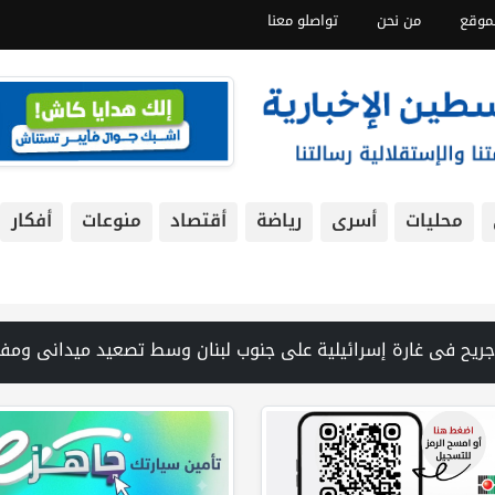
موقع
من نحن
تواصلو معنا
محليات
أسرى
رياضة
أقتصاد
منوعات
أفكار
ين ورفات 19 شهيداً في غزة من تحت أنقاض منزل لعائلة ويواصل البحث عن مفقودين | 8 دول عربية وإسلامية تدين انتهاكات إسرائيل في غزة وتحذر من نسف المسار السياسي | "هيومن رايتس ووتش" تتهم "إسرائيل" بجرائم حرب بعد اغتيال الصحفية آمال خليل في جنوب لبنان | طهران: مضيق هرمز سيظل مغلقا حتى تنتهي التهديدات ضد إيران | بدعم من الحكومة الكندية لجنة الانتخابات وبرنامج الأمم المتحدة الإنمائي يوقعان اتفاقية لتعزيز جاهزية الانتخابات ا