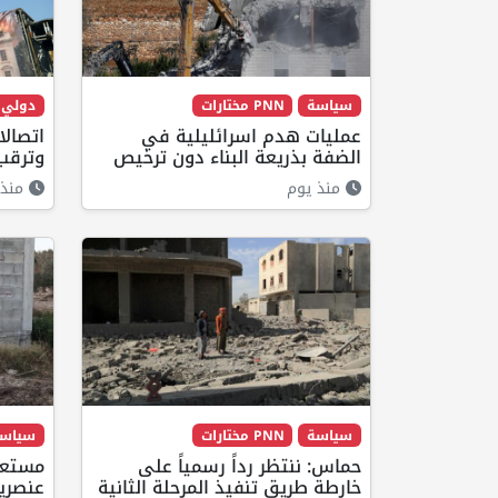
سياسة
PNN مختارات
دولي
عمليات هدم اسرائليلية في
اتصال
الضفة بذريعة البناء دون ترخيص
وترقب 
منذ يوم
منذ 
سياسة
PNN مختارات
سياس
حماس: ننتظر رداً رسمياً على
مستعم
خارطة طريق تنفيذ المرحلة الثانية
عنصري