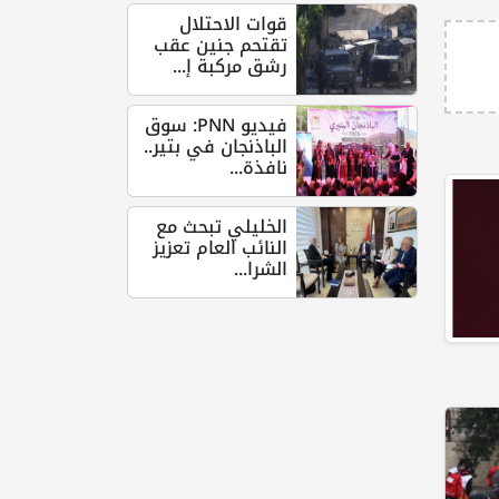
قوات الاحتلال
تقتحم جنين عقب
رشق مركبة إ...
فيديو PNN: سوق
الباذنجان في بتير..
نافذة...
الخليلي تبحث مع
النائب العام تعزيز
الشرا...