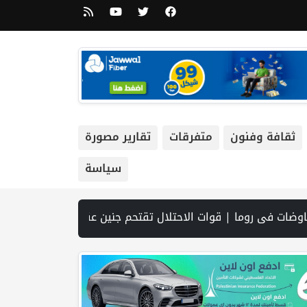
ثقافة وفنون
متفرقات
تقارير مصورة
سياسة
لتشريعية | نتنياهو يوافق على إدخال 50 ألف عامل أجنبي بدلا من العمال الفلسطينيي | الرئاسة تدين وتحذر الاحتلال من استمرار حربه الشاملة على الشعب الفلسطيني ومخاطر ذلك على المنطقة بأسرها | تقرير: النظام الصحي في الضفة على حافة الانهيار بفعل احتجاز أموال المقاصة | نادي الأسير: الاحتلال يعتقل ويحقق ميدانياً مع أكثر من (60) مواطناً من مخيم قلنديا | الاحتلال يقتحم مخيم عسكر شرق نابلس | غزة: قصف مدفعي ونسف منازل واستهداف خي