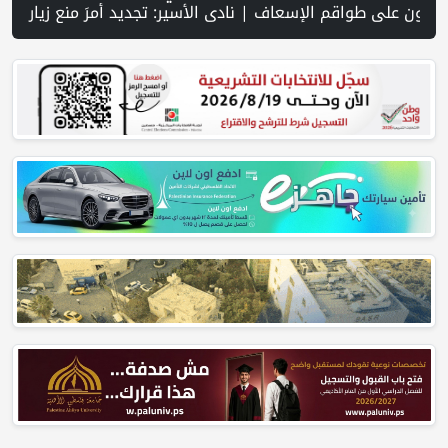
لية على جنوب لبنان وسط تصعيد ميداني ومفاوضات في روما | قوات الاحتلال تقتحم جنين عقب رشق مركبة إسرائيلية بالحجارة | فيديو PNN: سوق الباذنجان في بتير.. نافذة اقتصادية ورسالة صمود على أرض والتمسك بالجذور | الخليلي تبحث مع النائب العام تعزيز الشراكة في منظومة الحماية ومناهضة العنف ضد المرأة | سلطة النقد: ارتفاع نسبة الشمول المالي في فلسطين إلى 73% منتصف عام 2026 | عبر شبكة PNN .. خبير تربوي يستعرض واقع التعليم بالمصادر المفتوحة