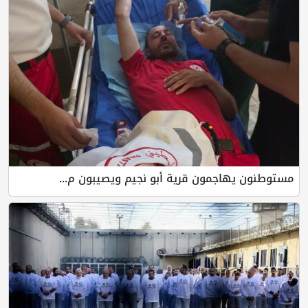
مستوطنون يهاجمون قرية أبو نجيم ويصيبون م...