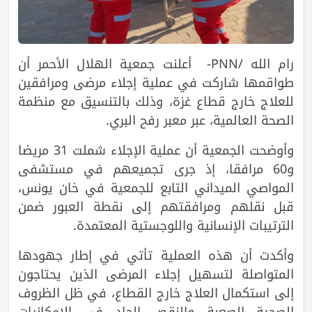
رام الله /PNN- أعلنت جمعية الهلال الأحمر أن
طواقمها شاركت في عملية إجلاء مرضى ومرافقين
للعلاج خارج قطاع غزة، وذلك بالتنسيق مع منظمة
الصحة العالمية، عبر معبر رفح البري.
وأوضحت الجمعية أن عملية الإجلاء شملت 31 مريضا
و60 مرافقا، إذ جرى تجميعهم في مستشفى
المواصي الميداني التابع للجمعية في خان يونس،
قبل نقلهم ومرافقتهم إلى نقطة العبور ضمن
الترتيبات الإنسانية واللوجستية المعتمدة.
وأكدت أن هذه العملية تأتي في إطار جهودها
المتواصلة لتسهيل إجلاء المرضى الذين يحتاجون
إلى استكمال العلاج خارج القطاع، في ظل الظروف
الصحية الصعبة والنقص الحاد في الإمكانيات