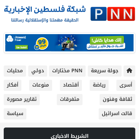
جولة سريعة
PNN مختارات
دولي
محليات
أسرى
رياضة
أقتصاد
منوعات
أفكار
ثقافة وفنون
متفرقات
تقارير مصورة
قالت اسرائيل
سياسة
الشريط الاخباري