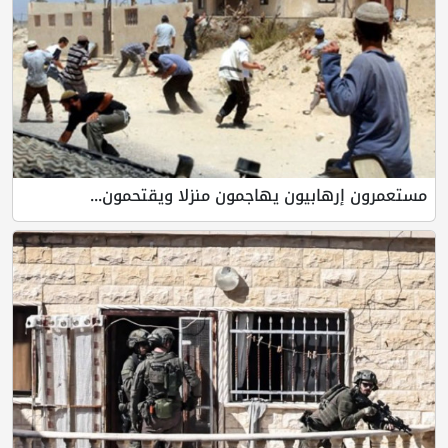
مستعمرون إرهابيون يهاجمون منزلا ويقتحمون...