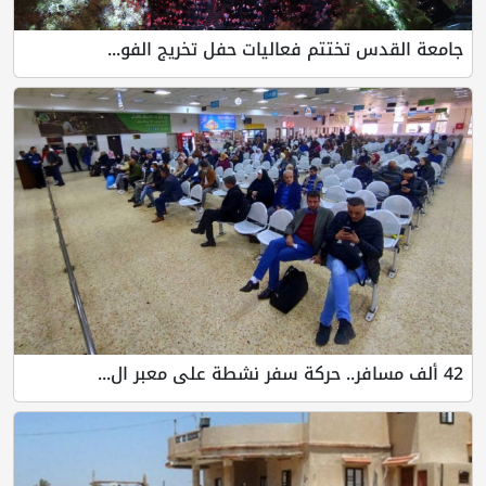
جامعة القدس تختتم فعاليات حفل تخريج الفو...
42 ألف مسافر.. حركة سفر نشطة على معبر ال...