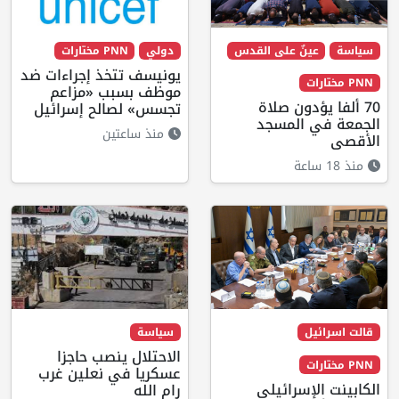
سياسة
عينٌ على القدس
دولي
PNN مختارات
يونيسف تتخذ إجراءات ضد
PNN مختارات
موظف بسبب «مزاعم
70 ألفا يؤدون صلاة
تجسس» لصالح إسرائيل
الجمعة في المسجد
منذ ساعتين
الأقصى
منذ 18 ساعة
قالت اسرائيل
سياسة
الاحتلال ينصب حاجزا
PNN مختارات
عسكريا في نعلين غرب
الكابينت الإسرائيلي
رام الله