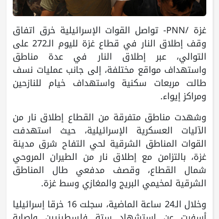
غزة /PNN- تواصل القوات الإسرائيلية خرق اتفاق
وقف إطلاق النار في قطاع غزة لليوم الـ272 على
التوالي، عبر إطلاق النار في عدة مناطق
واستهداف مواقع مختلفة، إلى جانب عمليات نسف
طالت مربعات سكنية واستهداف خيام للنازحين
ومراكز إيواء.
وشهدت مناطق متفرقة من القطاع إطلاق نار من
الآليات العسكرية الإسرائيلية، حيث استهدفت
القوات المناطق الشرقية لحي التفاح شرق مدينة
غزة، بالتزامن مع إطلاق نار من الطيران المروحي
شمال القطاع، وقصف مدفعي طال المناطق
الشرقية لمخيمي البريج والمغازي وسط غزة.
وخلال الـ24 ساعة الماضية، سجلت 16 خرقا إسرائيليا
أسفرت عن استشهاد ستة فلسطينيين وإصابة