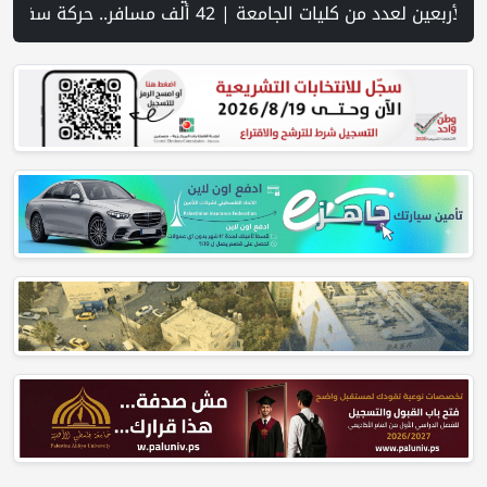
ن هرمز.. ومسودة لترتيبات الملاحة | حالة الطقس: ارتفاع طفيف وموجة حر شديدة اعتبارا من الغد | يونيسف تتخذ إجراءات ضد موظف بسبب «مزاعم تجسس» لصالح إسرائيل | مستوطنون يهاجمون قرية أبو نجيم ويصيبون مواطنا ويعتدون على طواقم الإسعاف | نادي الأسير: تجديد أمرَ منع زيارات الأسرى إجراء يمكّن منظومة السجون من مواصلة جرائمها