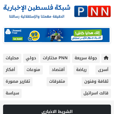
جولة سريعة
PNN مختارات
دولي
محليات
أسرى
رياضة
أقتصاد
منوعات
أفكار
ثقافة وفنون
متفرقات
تقارير مصورة
قالت اسرائيل
سياسة
الشريط الاخباري