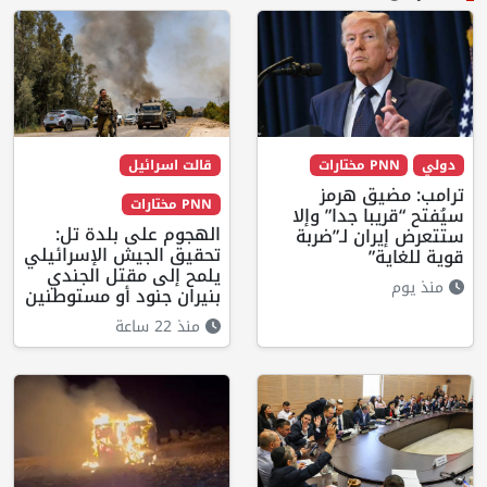
دولي
PNN مختارات
قالت اسرائيل
ترامب: مضيق هرمز
PNN مختارات
سيُفتح “قريبا جدا” وإلا
الهجوم على بلدة تل:
ستتعرض إيران لـ”ضربة
تحقيق الجيش الإسرائيلي
قوية للغاية”
يلمح إلى مقتل الجندي
منذ يوم
بنيران جنود أو مستوطنين
منذ 22 ساعة