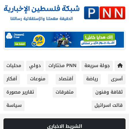
جولة سريعة
PNN مختارات
دولي
محليات
أسرى
رياضة
أقتصاد
منوعات
أفكار
ثقافة وفنون
متفرقات
تقارير مصورة
قالت اسرائيل
سياسة
الشريط الاخباري