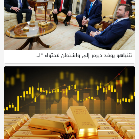
نتنياهو يوفد ديرمر إلى واشنطن لاحتواء "ا...