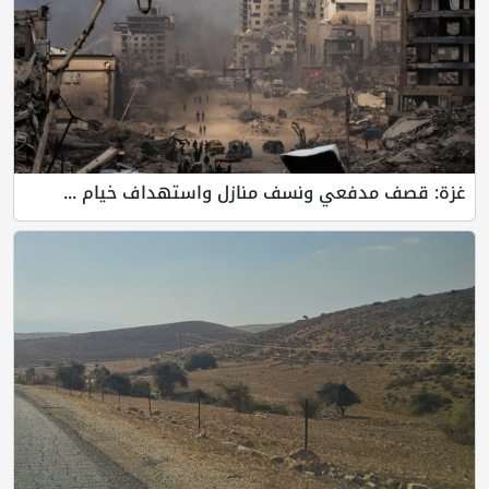
غزة: قصف مدفعي ونسف منازل واستهداف خيام ...