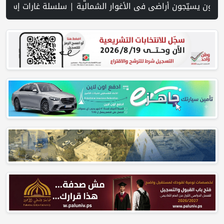
حتلال على مخيم قلنديا وتحذر من مخطط توسيعه ليطال مخيمات أخرى | (محدث) الاحتلال يواصل عدوانه على مخيم قلنديا لليوم الثاني: هدم محال تجارية ومداهمة عشرات المنازل | بسبب نقص "الذخائر".. مواجهة حادة بين ترامب ووزير حربه في كامب ديفيد | انفجاران بهرمز بالتزامن مع محادثات إيرانية عُماني