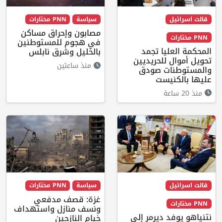
قالت اسرائيل
سياسة
PNN مختارات
مصابون وإحراق مساكن
PNN مختارات
في هجوم للمستوطنين
المحكمة العليا تجمد
بالخليل وشرق نابلس
تحويل أموال للحريديين
منذ ساعتين
والمستوطنات صودق
عليها بالكنيست
منذ 20 ساعة
قالت اسرائيل
سياسة
PNN مختارات
غزة: قصف مدفعي
PNN مختارات
ونسف منازل واستهداف
نتنياهو يوفد ديرمر إلى
خيام النازحين