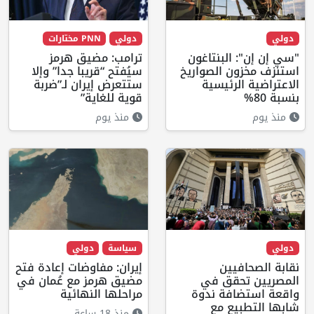
دولي
دولي
PNN مختارات
"سي إن إن": البنتاغون
ترامب: مضيق هرمز
استنزف مخزون الصواريخ
سيُفتح “قريبا جدا” وإلا
الاعتراضية الرئيسية
ستتعرض إيران لـ”ضربة
بنسبة 80%
قوية للغاية”
منذ يوم
منذ يوم
دولي
سياسة
دولي
نقابة الصحافيين
إيران: مفاوضات إعادة فتح
المصريين تحقق في
مضيق هرمز مع عُمان في
واقعة استضافة ندوة
مراحلها النهائية
شابها التطبيع مع
منذ 18 ساعة