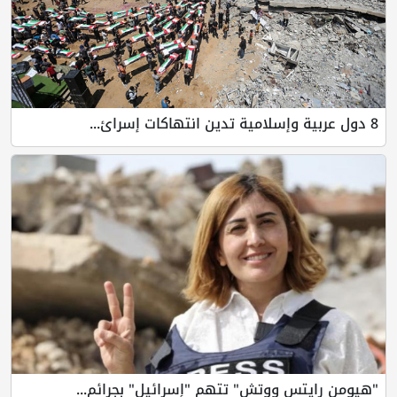
8 دول عربية وإسلامية تدين انتهاكات إسرائ...
"هيومن رايتس ووتش" تتهم "إسرائيل" بجرائم...