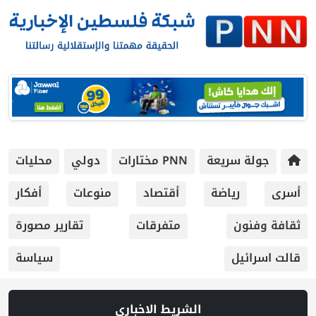
جولة سريعة
PNN مختارات
دولي
محليات
أسرى
رياضة
أقتصاد
منوعات
أفكار
ثقافة وفنون
متفرقات
تقارير مصورة
قالت اسرائيل
سياسة
الشريط الاخباري