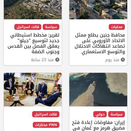
محليات
سياسة
قالت اسرائيل
محافظ جنين يطلع ممثل
تقرير: مخطط استيطاني
الاتحاد الأوروبي على
جديد لتوسيع "جيلو"
تصاعد انتهاكات الاحتلال
يعمّق الفصل بين القدس
والتوسع الاستعماري
وجنوب الضفة
منذ يوم
منذ 23 ساعة
سياسة
دولي
قالت اسرائيل
إيران: مفاوضات إعادة فتح
PNN مختارات
مضيق هرمز مع عُمان في