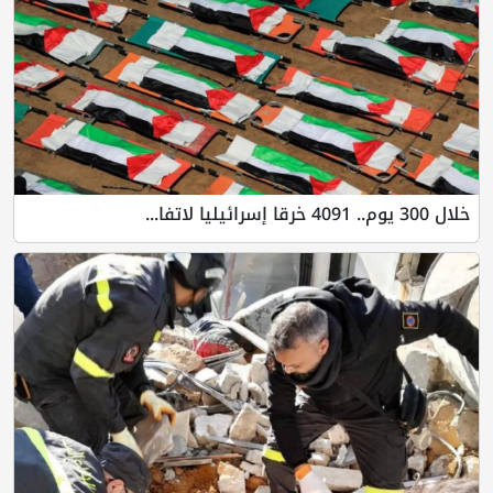
خلال 300 يوم.. 4091 خرقا إسرائيليا لاتفا...