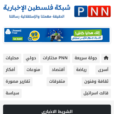
جولة سريعة
PNN مختارات
دولي
محليات
أسرى
رياضة
أقتصاد
منوعات
أفكار
ثقافة وفنون
متفرقات
تقارير مصورة
قالت اسرائيل
سياسة
الشريط الاخباري