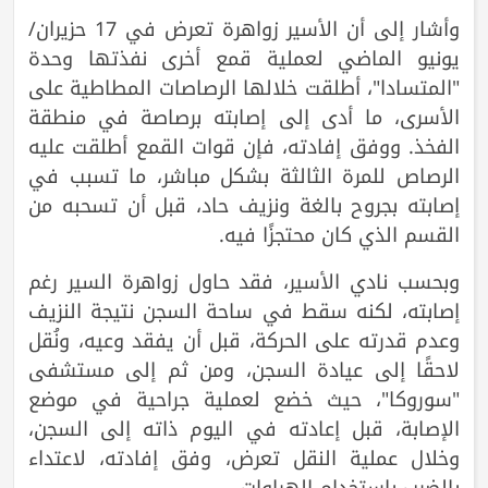
وأشار إلى أن الأسير زواهرة تعرض في 17 حزيران/
يونيو الماضي لعملية قمع أخرى نفذتها وحدة
"المتسادا"، أطلقت خلالها الرصاصات المطاطية على
الأسرى، ما أدى إلى إصابته برصاصة في منطقة
الفخذ. ووفق إفادته، فإن قوات القمع أطلقت عليه
الرصاص للمرة الثالثة بشكل مباشر، ما تسبب في
إصابته بجروح بالغة ونزيف حاد، قبل أن تسحبه من
القسم الذي كان محتجزًا فيه.
وبحسب نادي الأسير، فقد حاول زواهرة السير رغم
إصابته، لكنه سقط في ساحة السجن نتيجة النزيف
وعدم قدرته على الحركة، قبل أن يفقد وعيه، ونُقل
لاحقًا إلى عيادة السجن، ومن ثم إلى مستشفى
"سوروكا"، حيث خضع لعملية جراحية في موضع
الإصابة، قبل إعادته في اليوم ذاته إلى السجن،
وخلال عملية النقل تعرض، وفق إفادته، لاعتداء
بالضرب باستخدام الهراوات.