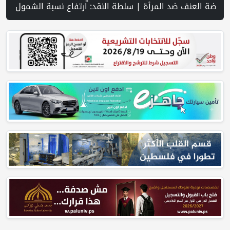
ى إدخال 50 ألف عامل أجنبي بدلا من العمال الفلسطينيي | الرئاسة تدين وتحذر الاحتلال من استمرار حربه الشاملة على الشعب الفلسطيني ومخاطر ذلك على المنطقة بأسرها | تقرير: النظام الصحي في الضفة على حافة الانهيار بفعل احتجاز أموال المقاصة | نادي الأسير: الاحتلال يعتقل ويحقق ميدانياً مع أكثر من (60) مواطناً من مخيم قلنديا | الاحتلال يقتحم مخيم عسكر شرق نابلس | غزة: قصف مدفعي ونسف منازل واستهداف خيام النازحين | مستعمرون يسيّجون أراضي في الأغوار الشمالية | سلسلة غارات إسرائيلية على جنوب لبنان تزامنا مع استمرار مفاوضات روما | نتنياهو يوفد ديرمر إلى واشنطن لاحتواء "التوتر" حول اتفاق غزة | الذهب عند أعلى مستوى له 