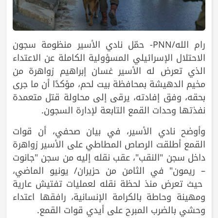
رام الله/PNN- حمّل نادي الأسير منظومة سجون
الاحتلال الإسرائيلي المسؤولية الكاملة عن الاعتداء
الذي تعرض له الأسير غسان إبراهيم زواهرة من
مخيم الدهيشة بمحافظة بيت لحم، مؤكدًا أن ما جرى
بحقه، وفق إفادته، يرقى إلى محاولة قتل متعمدة
نفذتها وحدات القمع التابعة لإدارة السجون.
وأوضح نادي الأسير، في بيان صحفي، أن قوات
القمع أطلقت الرصاص المطاطي على الأسير زواهرة
داخل سجن "النقب"، عقب نقله إليه من سجن "جانوت
– ريمون" في الثامن من حزيران/ يونيو الماضي،
حيث تعرض منذ لحظة نقله لعمليات تفتيش عارية
ومهينة وحاطة بالكرامة الإنسانية، رافقها اعتداء
وحشي بالضرب المبرح على أيدي قوات القمع.