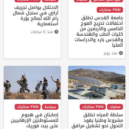
الاحتلال يواصل تجريف
PNN مختارات
أراضٍ في سنجل شمال
جامعة القدس تطلق
رام الله لصالح بؤرة
احتفالات تخريج الفوج
استعمارية
الخامس والأربعين من
منذ 6 ساعات
كليات الطب والهندسة
والقدس بارد والدراسات
العليا
منذ يوم
محليات
PNN مختارات
سياسة
PNN مختارات
سلطة المياه تطلق
إصابتان في هجوم
مشروعا وطنيا يقود
للمستوطنين الإرهابيين
التحول نحو تشغيل مرافق
على بيت فوريك