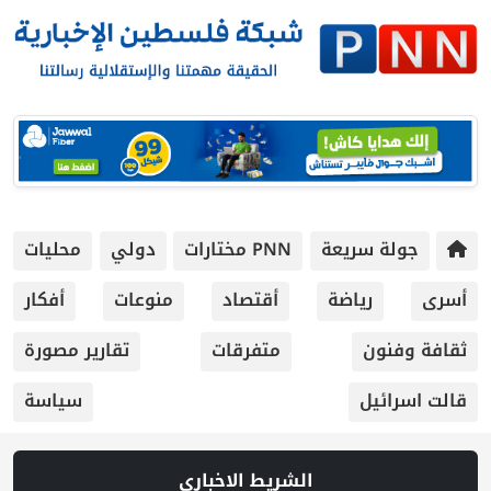
جولة سريعة
PNN مختارات
دولي
محليات
أسرى
رياضة
أقتصاد
منوعات
أفكار
ثقافة وفنون
متفرقات
تقارير مصورة
قالت اسرائيل
سياسة
الشريط الاخباري