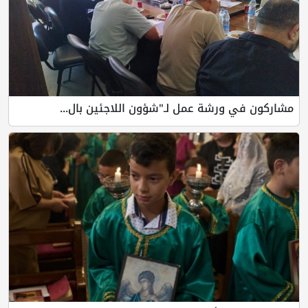
مشاركون في ورشة عمل لـ"شؤون اللاجئين بال...