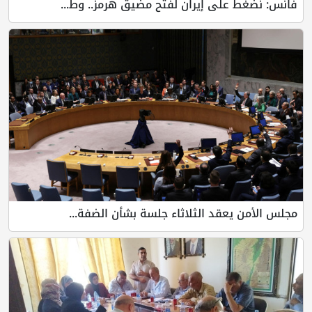
فانس: نضغط على إيران لفتح مضيق هرمز.. وط...
مجلس الأمن يعقد الثلاثاء جلسة بشأن الضفة...