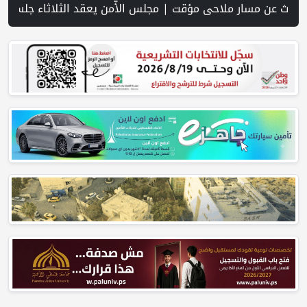
سة الإبادة | مسيحيو الضفة أمام موجة هجرة متصاعدة: الاحتلال والاستيطان يهددان بقاءهم | إصابة سفينة بمقذوف مجهول قبالة سواحل عُمان واندلاع حريق على متنها | 72 أمر هدم إسرائيليًا تهدد عشرات العائلات والمدرسة الوحيدة في الول