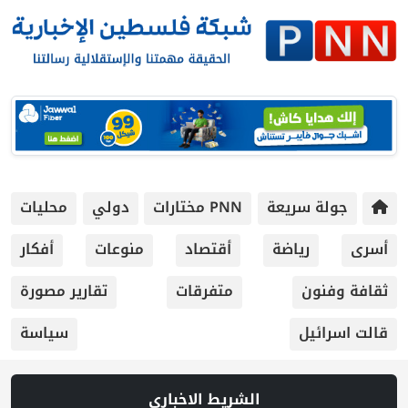
جولة سريعة
PNN مختارات
دولي
محليات
أسرى
رياضة
أقتصاد
منوعات
أفكار
ثقافة وفنون
متفرقات
تقارير مصورة
قالت اسرائيل
سياسة
الشريط الاخباري