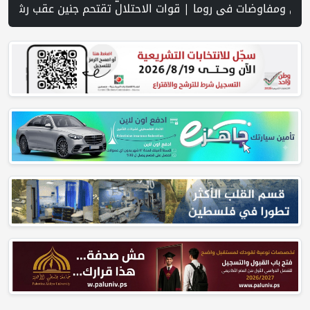
جرائم حرب بعد اغتيال الصحفية آمال خليل في جنوب لبنان | طهران: مضيق هرمز سيظل مغلقا حتى تنتهي التهديدات ضد إيران | بدعم من الحكومة الكندية لجنة الانتخابات وبرنامج الأمم المتحدة الإنمائي يوقعان اتفاقية لتعزيز جاهزية الانتخابات التشريعية | نتنياهو يوافق على إدخال 50 ألف عامل أجنبي بدلا من العمال الفلسطينيي | الرئاسة تدين وتحذر الاحتلال من استمرار حربه الشاملة على الشعب الفلسطيني ومخاطر ذلك على المنطقة بأسرها | تقرير: النظام الصحي في الضفة على حافة الانهيار بفعل احتجاز أموال المقاصة | نادي الأسير: الاحتلال يعتقل ويحقق ميدانياً مع أكثر من (60) مواطناً من مخيم قلنديا | الاحتلال يقتحم مخيم عسكر شرق نابل