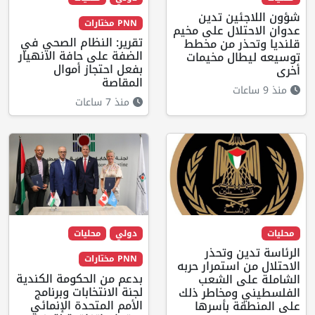
شؤون اللاجئين تدين
PNN مختارات
عدوان الاحتلال على مخيم
تقرير: النظام الصحي في
قلنديا وتحذر من مخطط
الضفة على حافة الانهيار
توسيعه ليطال مخيمات
بفعل احتجاز أموال
أخرى
المقاصة
منذ 9 ساعات
منذ 7 ساعات
محليات
دولي
محليات
الرئاسة تدين وتحذر
PNN مختارات
الاحتلال من استمرار حربه
بدعم من الحكومة الكندية
الشاملة على الشعب
لجنة الانتخابات وبرنامج
الفلسطيني ومخاطر ذلك
الأمم المتحدة الإنمائي
على المنطقة بأسرها