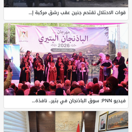
قوات الاحتلال تقتحم جنين عقب رشق مركبة إ...
فيديو PNN: سوق الباذنجان في بتير.. نافذة...