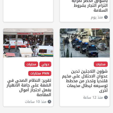
باسواق الخضر لمرابة
التزام التجار بشروط
السلامة
منذ يوم
محليات
دولي
محليات
شؤون اللاجئين تدين
PNN مختارات
عدوان الاحتلال على مخيم
تقرير: النظام الصحي في
قلنديا وتحذر من مخطط
الضفة على حافة الانهيار
توسيعه ليطال مخيمات
بفعل احتجاز أموال
أخرى
المقاصة
منذ 12 ساعة
منذ 10 ساعات