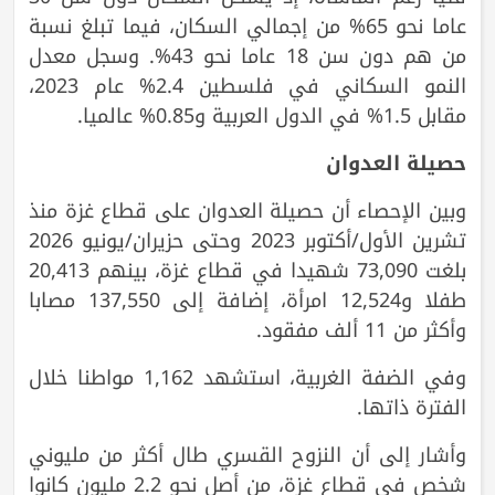
عاما نحو 65% من إجمالي السكان، فيما تبلغ نسبة
من هم دون سن 18 عاما نحو 43%. وسجل معدل
النمو السكاني في فلسطين 2.4% عام 2023،
مقابل 1.5% في الدول العربية و0.85% عالميا.
حصيلة العدوان
وبين الإحصاء أن حصيلة العدوان على قطاع غزة منذ
تشرين الأول/أكتوبر 2023 وحتى حزيران/يونيو 2026
بلغت 73,090 شهيدا في قطاع غزة، بينهم 20,413
طفلا و12,524 امرأة، إضافة إلى 137,550 مصابا
وأكثر من 11 ألف مفقود.
وفي الضفة الغربية، استشهد 1,162 مواطنا خلال
الفترة ذاتها.
وأشار إلى أن النزوح القسري طال أكثر من مليوني
شخص في قطاع غزة، من أصل نحو 2.2 مليون كانوا