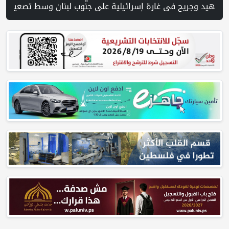
 غزة و1254 شهيدا | الدفاع المدني ينتشل جثامين ورفات 19 شهيداً في غزة من تحت أنقاض منزل لعائلة ويواصل البحث عن مفقودين | 8 دول عربية وإسلامية تدين انتهاكات إسرائيل في غزة وتحذر من نسف المسار السياسي | "هيومن رايتس ووتش" تتهم "إسرائيل" بجرائم حرب بعد اغتيال الصحفية آمال خليل في جنوب لبنان | طهران: مضيق هرمز سيظل مغلقا حتى تنتهي التهديدات ضد إيران | بدعم من الحكومة الكندية لجنة الانتخابات وبرنامج الأمم المتحدة الإنمائ