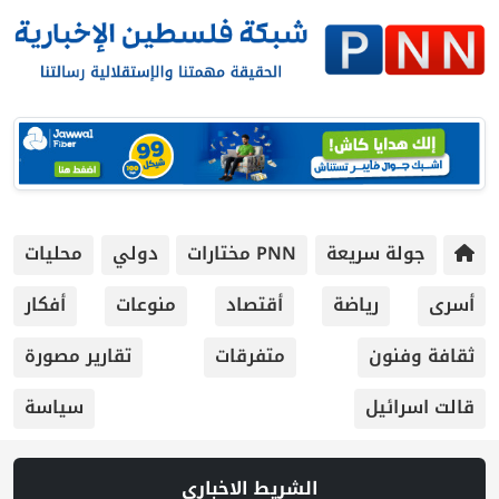
جولة سريعة
PNN مختارات
دولي
محليات
أسرى
رياضة
أقتصاد
منوعات
أفكار
ثقافة وفنون
متفرقات
تقارير مصورة
قالت اسرائيل
سياسة
الشريط الاخباري