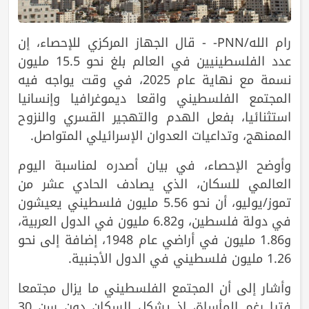
رام الله/PNN- - قال الجهاز المركزي للإحصاء، إن
عدد الفلسطينيين في العالم بلغ نحو 15.5 مليون
نسمة مع نهاية عام 2025، في وقت يواجه فيه
المجتمع الفلسطيني واقعا ديموغرافيا وإنسانيا
استثنائيا، بفعل الهدم والتهجير القسري والنزوح
الممنهج، وتداعيات العدوان الإسرائيلي المتواصل.
وأوضح الإحصاء، في بيان أصدره لمناسبة اليوم
العالمي للسكان، الذي يصادف الحادي عشر من
تموز/يوليو، أن نحو 5.56 مليون فلسطيني يعيشون
في دولة فلسطين، و6.82 مليون في الدول العربية،
و1.86 مليون في أراضي عام 1948، إضافة إلى نحو
1.26 مليون فلسطيني في الدول الأجنبية.
وأشار إلى أن المجتمع الفلسطيني ما يزال مجتمعا
فتيا رغم المأساة، إذ يشكل السكان دون سن 30