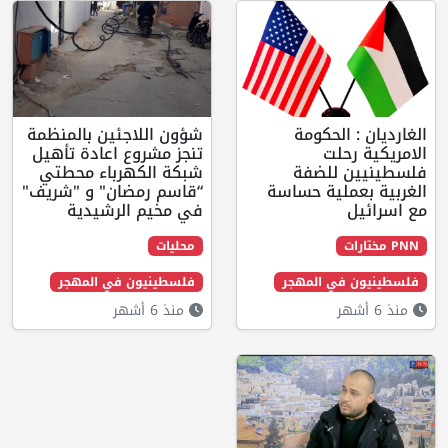
 الحكومة
شؤون اللاجئين بالمنظمة
حلت
تنجز مشروع اعادة تأهيل
 للضفة
شبكة الكهرباء محطتي
ملية حساسة
“قاسم رمضان" و "شريف"
في مخيم الرشيدية
محليات
في المهجر
فلسطينيون في المهجر
منذ 6 أشهر