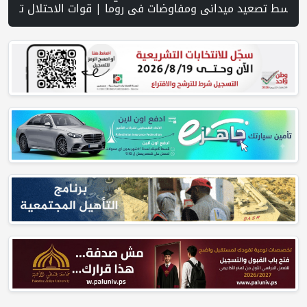
ت وبرنامج الأمم المتحدة الإنمائي يوقعان اتفاقية لتعزيز جاهزية الانتخابات التشريعية | نتنياهو يوافق على إدخال 50 ألف عامل أجنبي بدلا من العمال الفلسطينيي | الرئاسة تدين وتحذر الاحتلال من استمرار حربه الشاملة على الشعب الفلسطيني ومخاطر ذلك على المنطقة بأسرها | تقرير: النظام الصحي في الضفة على حافة الانهيار بفعل احتجاز أموال المقاصة | نادي الأسير: الاحتلال يعتقل ويحقق ميدانياً مع أكثر من (60) مواطناً من مخيم قلنديا | 