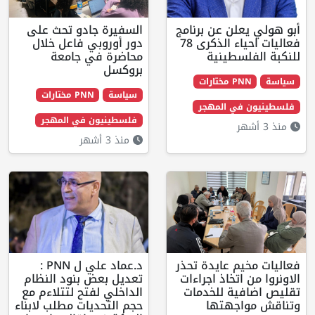
علن عن برنامج
السفيرة جادو تحث على
فعاليات احياء الذكرى 78
دور أوروبي فاعل خلال
لسطينية
محاضرة في جامعة
بروكسل
 مختارات
سياسة
PNN مختارات
في المهجر
فلسطينيون في المهجر
منذ 3 أشهر
يم عايدة تحذر
د.عماد علي ل PNN :
اتخاذ اجراءات
تعديل بعض بنود النظام
ية للخدمات
الداخلي لفتح لتتلاءم مع
اجهتها
حجم التحديات مطلب لابناء