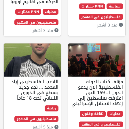
الحركة في اقاليم اوروبا
 مختارات
محليات
PNN مختارات
في المهجر
فلسطينيون في المهجر
منذ 3 أشهر
الدولة
اللاعب الفلسطيني إياد
 الآن يدعو
المحمد … نجم جديد
الدول الـ 159 التي
يسطع في الدوري
لسطين إلى
اللبناني تحت 18 عاماً
لال الإسرائيلي
رياضة
افة وفنون
فلسطينيون في المهجر
في المهجر
منذ 5 أشهر