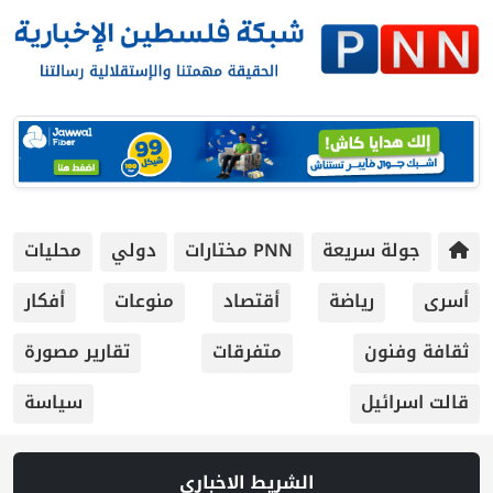
 سريعة
PNN مختارات
دولي
محليات
رياضة
أقتصاد
منوعات
أفكار
ون
متفرقات
تقارير مصورة
يل
سياسة
الشريط الاخباري