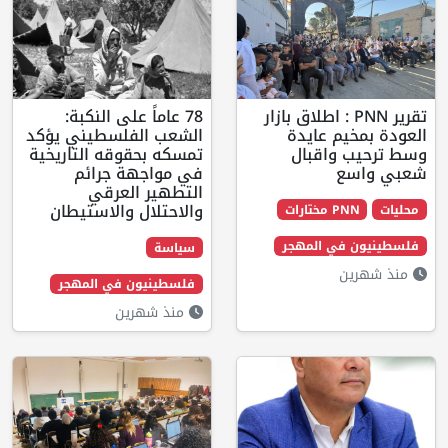
قرير PNN : اطلاق بازار
78 عاماً على النكبة:
يم عايدة
الشعب الفلسطيني يؤكد
 واقبال
تمسكه بحقوقه التاريخية
ع
في مواجهة جرائم
التطهير العرقي
والاحتلال والاستيطان
مختارات
في المهجر
سياسة
ن
فلسطينيون في المهجر
منذ شهرين