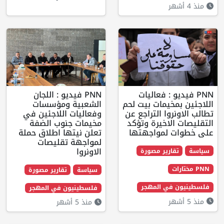
يو : فعاليات
PNN فيديو : اللجان
خيمات بيت لحم
الشعبية ومؤسسات
روا التراجع عن
وفعاليات اللاجئين في
لاخيرة وتؤكد
مخيمات جنوب الضفة
 لمواجهتها
تعلن نيتها اطلاق حملة
لمواجهة تقليصات
الاونروا
ارير مصورة
سياسة
تقارير مصورة
في المهجر
فلسطينيون في المهجر
منذ 5 أشهر