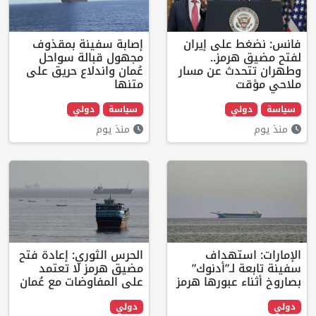
لى إيران
إصابة سفينة بمقذوف
مز..
مجهول قبالة سواحل
ث عن مسار
عُمان واندلاع حريق على
متنها
سياسة
دولي
منذ يوم
تهداف
الحرس الثوري: إعادة فتح
ـ”أدنوك”
مضيق هرمز لا تعتمد
عبورها هرمز
على المفاوضات مع عُمان
دولي