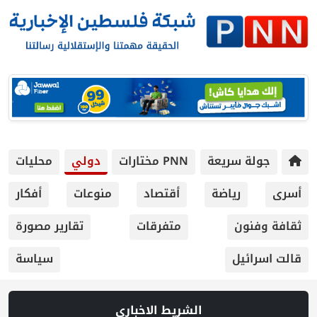
ريعة
PNN مختارات
دولي
محليات
ياضة
أقتصاد
منوعات
أفكار
متفرقات
تقارير مصورة
سياسة
الشريط الاخباري