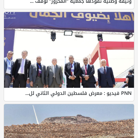
قودها جمعية “المخرور” لوقف ...