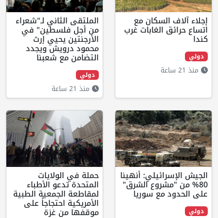
سكان مع
الملتقى الثاني لـ"شعراء
لغابات غرب
من أجل فلسطين" في
الأرجنتين يحيي إرث
محمود درويش ويجدد
التضامن مع شعبنا
دولي
منذ 21 ساعة
يلي: أنهينا
حملة في الولايات
روع الشرق"
المتحدة تدعو الأطباء
ع سوريا
لمقاطعة الجمعية الطبية
الأمريكية احتجاجاً على
موقفها من غزة