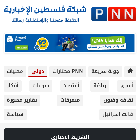
ريعة
PNN مختارات
دولي
محليات
ياضة
أقتصاد
منوعات
أفكار
متفرقات
تقارير مصورة
سياسة
الشريط الاخباري