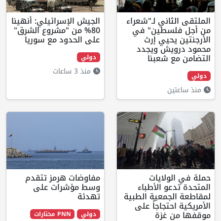
ي لـ"شعراء
الجيش الإسرائيلي: أنهينا
ين" في
80% من "مشروع الشرق"
ي إرث
على الحدود مع سوريا
 ويجدد
عبنا
دولي
منذ 3 ساعات
يات
مفاوضات هرمز تتقدم
الأطباء
وسط مؤشرات على
عية الطبية
تهدئة
اجاً على
زة
دولي
PNN مختارات