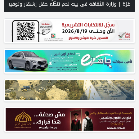
احتلال يستولي على منزل في عرابة جنوب جنين ويحوّله إلى ثكنة عسكرية | إسرائيل تحذر مواطنيها في اليونان وملاحقة جندي في فيتنام | الرئيس ينعى سفير فلسطين لدى مصر القائد الوطني ديا