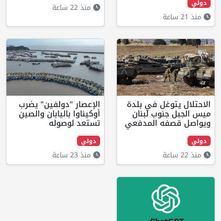
منذ 22 ساعة
ل في بلدة
الإعصار "دولفين" يضرب
وب لبنان
أوكيناوا باليابان والصين
 المدفعي
تستعد لوصوله
دولي
منذ 23 ساعة