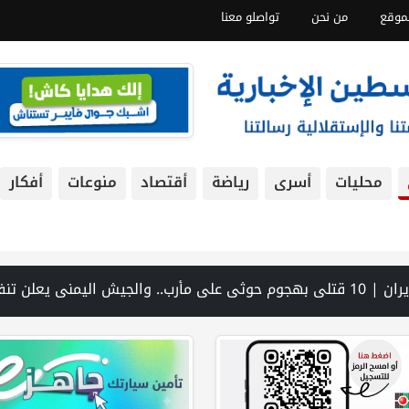
موقع
من نحن
تواصلو معنا
محليات
أسرى
رياضة
أقتصاد
منوعات
أفكار