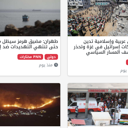
 عربية وإسلامية تدين
طهران: مضيق هرمز سيظل م
ات إسرائيل في غزة وتحذر
حتى تنتهي التهديدات ضد إي
ف المسار السياسي
دولي
PNN مختارات
منذ يوم
يوم