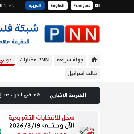
Français
English
العربية
خدمات ال
جولة سريعة
PNN مختارات
دولي
قالت اسرائيل
. ومسودة لترتيبات الملاحة | حالة الطقس: ارتفاع طفيف وموجة حر شديدة اعتبارا من الغد | يونيسف تتخذ إجراءات ضد موظف بسبب «مزاعم تجسس» لصالح إسرائيل | مستوطنون يهاجمون قرية أبو نجيم ويصيبون مواطنا ويعتدون على طواقم الإسعاف | نادي الأسير: تجديد أمرَ منع زيارات الأسرى إجراء يمكّن منظومة السجون من مواصلة جرائمها | السعودية وتركيا وباكستان توقع اتفاقية مكة للدفاع المشترك | 70 ألفا يؤدون صلاة الجمعة في المسجد الأقصى | جامعة القدس تطلق احتفالات تخريج الفوج الخامس والأربعين من كليات الطب والهندسة والقدس بارد والدراسات العليا | إصابة طفل واعتداء على مواطن خلال اقتحام قوات الاحتلال مدينة جنين | شهيد وجريح في غارة إسرائيلية على جنوب لبنان وسط تصعيد ميداني ومفاوضات في روما | قوات الاحتلال تقتحم جنين عقب رشق مركبة إسرائيلية بالحجارة | فيديو PNN: سوق الباذنجان في بتير.. نافذة اقتصادية ورسالة صمود على أرض والتمسك بالجذور | الخليلي تبحث مع النائب العام تعزيز الشراكة في منظومة الحماية ومناهضة العنف ضد المرأة | سلطة النقد: ارتفاع نسبة الشمول المالي في فلسطين إلى 73% منتصف عام 2026
الشريط الاخباري