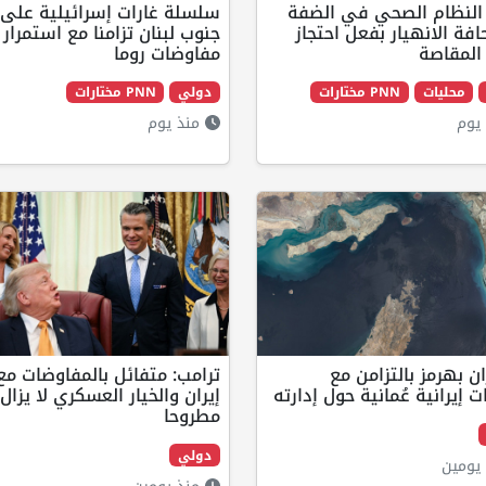
 النظام الصحي في الضفة
سلسلة غارات إسرائيلية على
فة الانهيار بفعل احتجاز
جنوب لبنان تزامنا مع استمرار
المقاصة
مفاوضات روما
محليات
PNN مختارات
دولي
PNN مختارات
يوم
منذ يوم
ان بهرمز بالتزامن مع
ترامب: متفائل بالمفاوضات مع
ت إيرانية عُمانية حول إدارته
إيران والخيار العسكري لا يزال
مطروحا
دولي
يومين