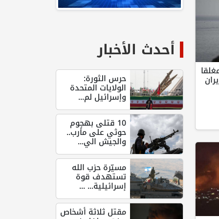
أحدث الأخبار
غلقا
حرس الثورة:
ران
الولايات المتحدة
وإسرائيل لم...
10 قتلى بهجوم
حوثي على مأرب..
والجيش الي...
مسيّرة حزب الله
تستهدف قوة
إسرائيلية... ...
مقتل ثلاثة أشخاص