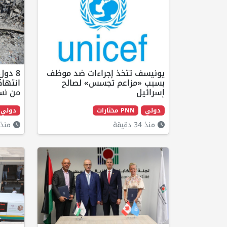
يونيسف تتخذ إجراءات ضد موظف
8 دول
بسبب «مزاعم تجسس» لصالح
انتهاك
إسرائيل
من نس
دولي
PNN مختارات
دولي
منذ 34 دقيقة
منذ 