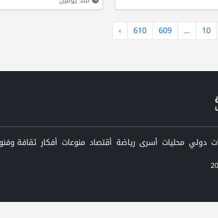
منذ يومين
›
610
609
...
10
دولي
محليات
أسرى
رياضة
أقتصاد
منوعات
أفكار
ثقافة وفنو