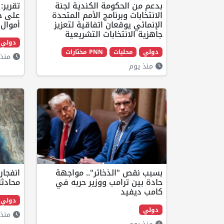
بدعم من الحكومة الكندية لجنة
تقرير:
الانتخابات وبرنامج الأمم المتحدة
على حا
الإنمائي يوقعان اتفاقية لتعزيز
أموال 
جاهزية الانتخابات التشريعية
دولي
دولي
محليات
PNN مختارات
منذ 
منذ يوم
بسبب نقص "الذخائر".. مواجهة
انفجار
حادة بين ترامب ووزير حربه في
محادثا
كامب ديفيد
دولي
دولي
منذ 