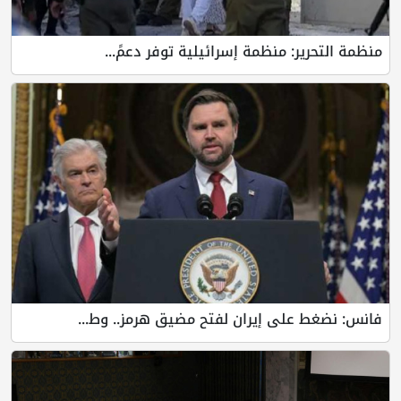
ير: منظمة إسرائيلية توفر دعمً...
 على إيران لفتح مضيق هرمز.. وط...