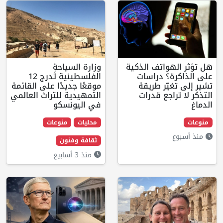
هواتف الذكية
وزارة السياحة
ة؟ دراسات
الفلسطينية تُدرج 12
يّر طريقة
موقعًا جديدًا على القائمة
راجع قدرات
التمهيدية للتراث العالمي
في اليونسكو
محليات
منوعات
ثقافة وفنون
منذ 3 أسابيع