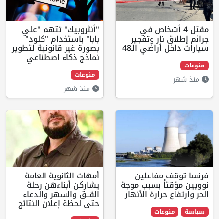
4 أشخاص في
"أنثروبيك" تتهم "علي
 نار وتفجير
بابا" باستخدام "كلود"
 أراضي الـ48
بصورة غير قانونية لتطوير
نماذج ذكاء اصطناعي
منوعات
منذ شهر
 مفاعلين
أمهات الثانوية العامة
تاً بسبب موجة
يشاركن أبناءهن رحلة
 حرارة الأنهار
القلق والسهر والدعاء
حتى لحظة إعلان النتائج
نوعات