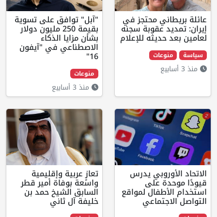
اني محتجز في
"آبل" توافق على تسوية
يد عقوبة سجنه
بقيمة 250 مليون دولار
حديثه للإعلام
بشأن مزايا الذكاء
الاصطناعي في "آيفون
16"
نوعات
منوعات
منذ 3 أسابيع
وروبي يدرس
تعازٍ عربية وإقليمية
دة على
واسعة بوفاة أمير قطر
أطفال لمواقع
السابق الشيخ حمد بن
اجتماعي
خليفة آل ثاني