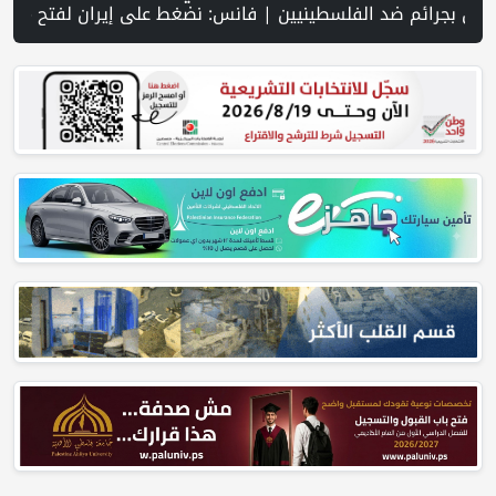
 العاجل لاستعادة التعليم الوجاهي في غزة ومواجهة سياسة الإبادة | مسيحيو الضفة أمام موجة هجرة متصاعدة: الاحتلال والاستيطان يهددان بقاءهم | إصابة سفينة بمقذوف مجهول قبالة سواحل عُمان واند