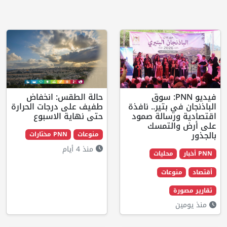
فيديو PNN: سوق
حالة الطقس: انخفاض
ي بتير.. نافذة
طفيف على درجات الحرارة
رسالة صمود
حتى نهاية الاسبوع
التمسك
منوعات
PNN مختارات
منذ 4 أيام
محليات
وعات
ة