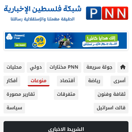
 سريعة
PNN مختارات
دولي
محليات
رياضة
أقتصاد
منوعات
أفكار
ون
متفرقات
تقارير مصورة
يل
سياسة
الشريط الاخباري