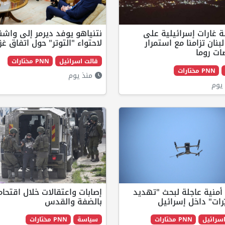
 غارات إسرائيلية على
نتنياهو يوفد ديرمر إلى واش
بنان تزامنا مع استمرار
لاحتواء "التوتر" حول اتفاق غز
ات روما
قالت اسرائيل
PNN مختارات
PNN مختارات
منذ يوم
يوم
منية عاجلة لبحث "تهديد
إصابات واعتقالات خلال اقتحام
رات" داخل إسرائيل
بالضفة والقدس
سرائيل
PNN مختارات
سياسة
PNN مختارات