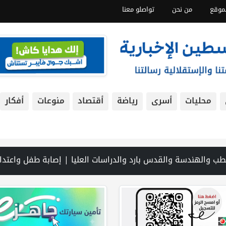
موقع
من نحن
تواصلو معنا
محليات
أسرى
رياضة
أقتصاد
منوعات
أفكار
 بالجذور | الخليلي تبحث مع النائب العام تعزيز الشراكة في منظومة الحماية ومناهضة العنف ضد المرأة | سلطة النقد: ارتفاع نسبة الشمول المالي في فلسطين إلى 73% منتصف عام 2026 | عبر شبكة PNN .. خبير تربوي يستعرض واقع التعليم بالمصادر المفتوحة وفرص نجاحه في فلسطين. | خلال 300 يوم.. 4091 خرقا إسرا