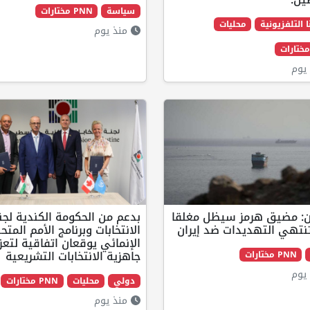
سياسة
PNN مختارات
ا التلفزيونية
محليات
منذ يوم
يوم
: مضيق هرمز سيظل مغلقا
بدعم من الحكومة الكندية لجن
نتهي التهديدات ضد إيران
الانتخابات وبرنامج الأمم المتح
الإنمائي يوقعان اتفاقية لتعزي
جاهزية الانتخابات التشريعية
PNN مختارات
يوم
دولي
محليات
PNN مختارات
منذ يوم