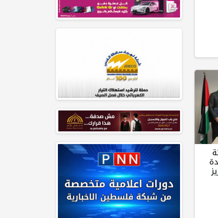
ة
دة
ز