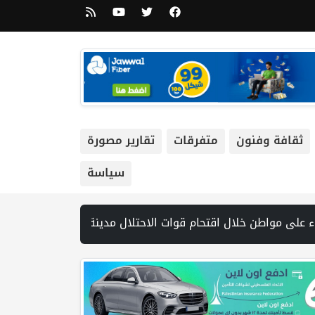
ثقافة وفنون
متفرقات
تقارير مصورة
سياسة
ئيليا لاتفاق غزة و1254 شهيدا | الدفاع المدني ينتشل جثامين ورفات 19 شهيداً في غزة من تحت أنقاض منزل لعائلة ويواصل البحث عن مفقودين | 8 دول عربية وإسلامية تدين انتهاكات إسرائيل في غزة وتحذر من نسف المسار السياسي | "هيومن رايتس ووتش" تتهم "إسرائيل" بجرائم حرب بعد اغتيال الصحفية آمال خليل في ج