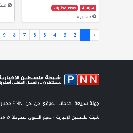
منذ 
سياسة
PNN مختارات
منذ يوم
9
8
7
6
5
4
3
2
1
‹
جولة سريعة
خدمات الموقع
من نحن
PNN مختارات
شبكة فلسطين الإخبارية - جميع الحقوق محفوظة © 2026