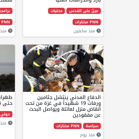
عينٌ على القدس
محليات
برامجن
PNN مختارات
PNN مختارات
منذ ساعتين
منذ 
الدفاع المدني ينتشل جثامين
طهران
ورفات 19 شهيداً في غزة من تحت
حتى ت
أنقاض منزل لعائلة ويواصل البحث
عن مفقودين
دولي
منذ 
سياسة
PNN مختارات
منذ يوم