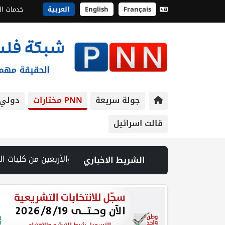
Français
English
العربية
خدمات ال
جولة سريعة
PNN مختارات
دولي
قالت اسرائيل
ليا | إصابة طفل واعتداء على مواطن خلال اقتحام قوات الاحتلال مدينة جنين | شهيد وجريح في غارة إسرائيلية على جنوب لبنان وسط تصعيد ميداني ومفاوضات في روما | قوات الاحتلال تقتحم جنين عقب رشق مركبة إسرائيلية بالحجارة | فيديو PNN: سوق الباذنجان في بتير.. نافذة اقتصادية ورسالة صمود على أرض والتمسك
الشريط الاخباري