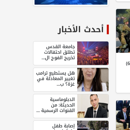
أحدث الأخبار
جامعة القدس
تطلق احتفالات
تخريج الفوج ال...
ويحقق ميدانياً مع أكثر من (60)
هل يستطيع ترامب
تغيير المعادلة في
غزة؟ ب...
الدبلوماسية
الحديثة: من
القنوات الرسمية ...
إصابة طفل