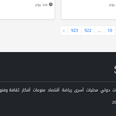
يوم
منذ يوم
›
923
922
...
10
دولي
محليات
أسرى
رياضة
أقتصاد
منوعات
أفكار
ثقافة وفنو