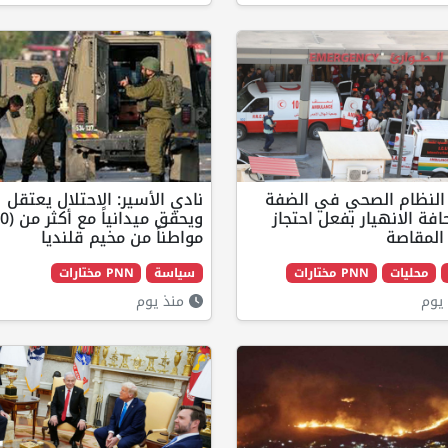
 النظام الصحي في الضفة
نادي الأسير: الاحتلال يعتقل
فة الانهيار بفعل احتجاز
المقاصة
مواطناً من مخيم قلنديا
محليات
PNN مختارات
سياسة
PNN مختارات
يوم
منذ يوم