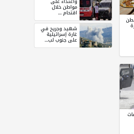
واعتداء على
مواطن خلال
اقتحام ...
نطن
ة
شهيد وجريح في
غارة إسرائيلية
على جنوب لب...
ات