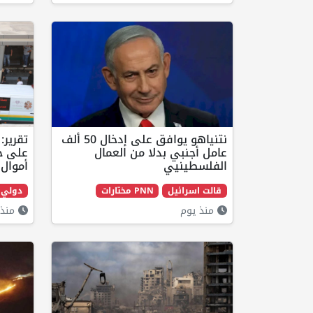
نتنياهو يوافق على إدخال 50 ألف
تقرير:
عامل أجنبي بدلا من العمال
على حا
الفلسطينيي
أموال 
قالت اسرائيل
PNN مختارات
دولي
منذ يوم
منذ 