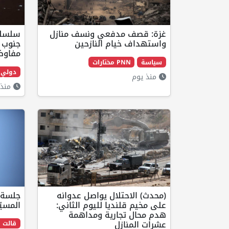
غزة: قصف مدفعي ونسف منازل
سلسلة
واستهداف خيام النازحين
جنوب ل
مفاوض
سياسة
PNN مختارات
دولي
منذ يوم
منذ 
(محدث) الاحتلال يواصل عدوانه
جلسة أ
على مخيم قلنديا لليوم الثاني:
المسيّ
هدم محال تجارية ومداهمة
عشرات المنازل
قالت ا