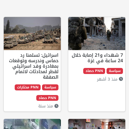
7 شهداء و21 إصابة خلال
اسرائيل: تسلمنا رد
حماس وندرسه وتوقعات
بمغادرة وفد اسرائيلي
لقطر لمحادثات لاتمام
P حصاد
الصفقة
سياسة
PNN مختارات
PNN حصاد
منذ سنة