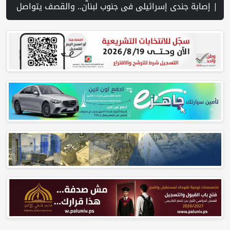
شرق رام الله | منظمة التحرير: منظمة إسرائيلية توفر دعمًا للمستوطنين المتهمين بجرائم ضد الفلسطينيين | فانس: نضغط على إيران لفتح م