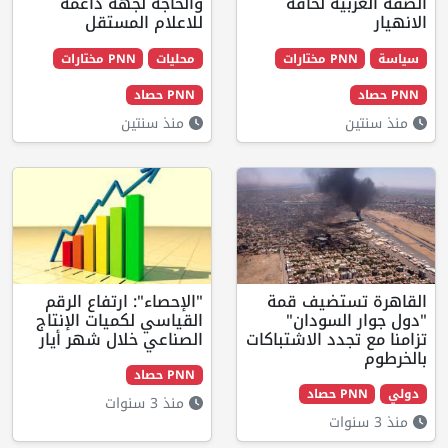
ية لحافة
والحاجة لجهة داعمة
للاعلام المستقل ‎
 مختارات
محليات
PNN مختارات
PNN حصاد
منذ سنتين
ستضيف قمة
"الإحصاء": ارتفاع الرقم
السودان"
القياسي لكميات الإنتاج
جدد الاشتباكات
الصناعي خلال شهر أيار
PNN حصاد
صاد
منذ 3 سنوات