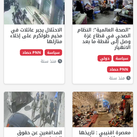
لمية": النظام
الاحتلال يجبر عائلات في
قطاع غزة
مخيم طولكرم على إخلاء
طة ما بعد
منازلها
سياسة
PNN حصاد
ولي
منذ سنة
بي : تاريخها
المدافعين عن حقوق