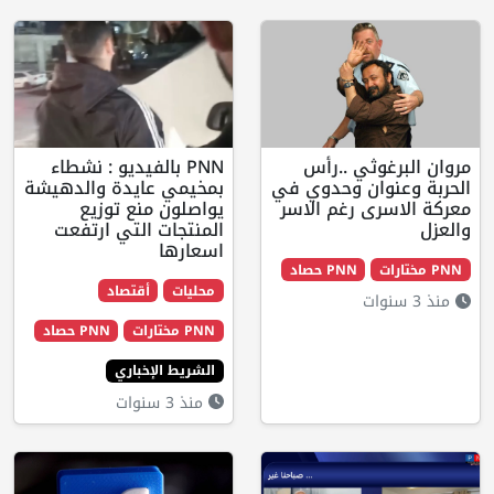
غوثي ..رأس
PNN بالفيديو : نشطاء
وان وحدوي في
بمخيمي عايدة والدهيشة
رى رغم الاسر
يواصلون منع توزيع
المنتجات التي ارتفعت
اسعارها
PNN حصاد
محليات
أقتصاد
PNN مختارات
PNN حصاد
الشريط الإخباري
منذ 3 سنوات