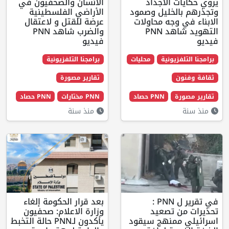
 الاجداد
الانسان والصحفيون في
لخليل وصمود
الأراضي الفلسطينية
وجه محاولات
عرضة للقتل و لاعتقال
التهويد شاهد PNN
والضرب شاهد PNN
فيديو
زيونية
محليات
برامجنا التلفزيونية
تقارير مصورة
ة
PNN حصاد
PNN مختارات
PNN حصاد
منذ سنة
في تقرير ل PNN :
بعد قرار الحكومة إلغاء
 تصعيد
وزارة الاعلام: صحفيون
ممنهج سيقود
يأكدون لـPNN حالة التخبط