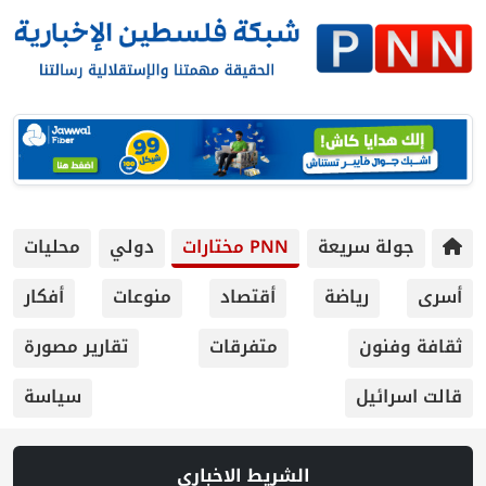
 سريعة
PNN مختارات
دولي
محليات
رياضة
أقتصاد
منوعات
أفكار
ون
متفرقات
تقارير مصورة
يل
سياسة
الشريط الاخباري