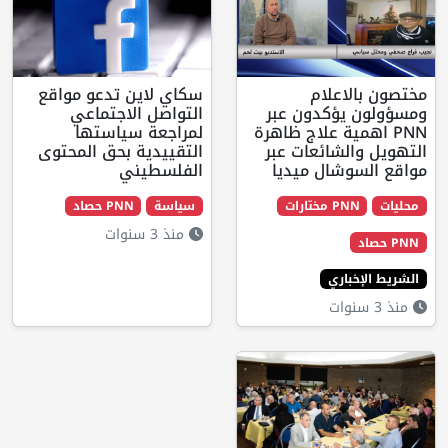
اعلام
سكاي لاين تدعو مواقع
يؤكدون عبر
التواصل الاجتماعي
ية علاج ظاهرة
لمراجعة سياستها
لشائعات عبر
التقييدية بحق المحتوى
شال ميديا
الفلسطيني
مختارات
سياسة
PNN حصاد
منذ 3 سنوات
اري