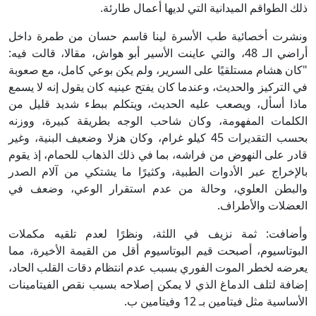
ذلك الطواقم الميدانية التي لديها أعمال طارئة.
ونشرت أخصائية طب الأسرة لينا قاسم حسان من طمرة داخل
أراضي الـ 48، والتي عاينت الأسير أبو هواش، مقالا، قالت فيه:
"كان هشام مستلقيًا على السرير، ولم يكن بوعي كامل، مع صعوبة
في التركيز والحديث، وعندما كان يفتح عينيه كان يقول إنه لا يسمع
ماذا أسأل، ويصعب عليه الحديث، ويتكلم ببطء شديد قليل من
الكلمات المفهومة، وكان شاحب الوجه بطريقة كبيرة، ووزنه
بحسب التقديرات 45 كيلو غرام، وكان هزلا وضعيف البنية، وغير
قادر على النهوض من فراشه، بما في ذلك الذهاب للحمام، إذ يقوم
بالإخراج عبر الأدوات الطبية، وكثيرًا ما يشتكي من آلام الصدر
والبطن العلوي، وحالة من عدم استقرار الوعي، وضعف في
العضلات والأطراف.
وأضافت: ثمة نزيف في اللثة، ونظرًا لعدم تلقيه مكملات
البوتاسيوم، أصبحت قيم البوتاسيوم أقل من القيمة الأخيرة، مما
يعرضه لخطر الموت الفوري بسبب عدم انتظام دقات القلب الحاد،
إضافة لتلف الدماغ الذي لا يمكن إصلاحه بسبب نقص الفيتامينات
الأساسية مثل فيتامين بـ 12 وفيتامين ب.