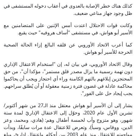
كذلك هناك خطر الإصابة بالعدوى في أعقاب دخوله المستشفى في
ظل وجود جهاز مناعي ضعيف.
وكانت قوات الاحتلال اعتدت أمس الإثنين على المتضامنين مع
الأسير أبو هواش، في مستشفى "أساف هروفيه" حيث يقبع.
كما أعرب الاتحاد الأوروبي عن قلقه البالغ إزاء الحالة الصحية
الحرجة للأسير أبو هواش.
وقال الاتحاد الأوروبي، في بيان له، إن "استخدام الاعتقال الإداري
دون تهمة رسمية ما يزال مصدر قلق مستمر"، مؤكدا أن"، من حق
المحتجزين إبلاغهم بالتهم الكامنة وراء أي احتجاز ويجب أن يحاكموا
محاكمة عادلة في غضون فترة زمنية معقولة أو أن يُطلق سراحهم.
يجب إيجاد حل على الفور".
يشار إلى أن الأسير أبو هواش معتقل منذ الـ27 من شهر أكتوبر/
تشرين الأول عام 2020، وحوّل إلى الاعتقال الإداريّ لمدة ستة
شهور، وهو متزوج وأب لخمسة أطفال وهم: (هادي، ومحمد، وعز
الدين، ووقاس، وسبأ)، وتعرض للاعتقال عدة مرات سابقًا، وبدأت
مواجهته للاعتقال منذ عام 2003 بين أحكام واعتقال إداريّ، وبلغ