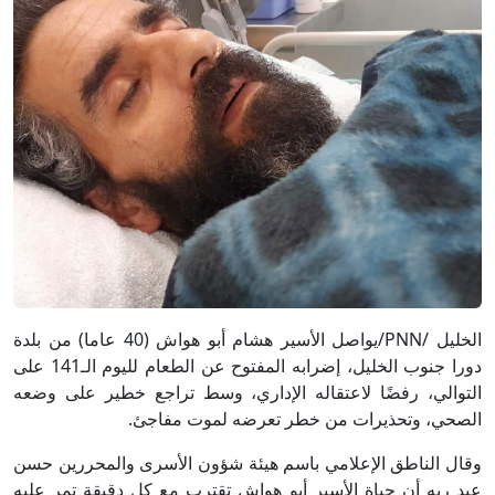
الخليل /PNN/يواصل الأسير هشام أبو هواش (40 عاما) من بلدة
دورا جنوب الخليل، إضرابه المفتوح عن الطعام لليوم الـ141 على
التوالي، رفضًا لاعتقاله الإداري، وسط تراجع خطير على وضعه
الصحي، وتحذيرات من خطر تعرضه لموت مفاجئ.
وقال الناطق الإعلامي باسم هيئة شؤون الأسرى والمحررين حسن
عبد ربه أن حياة الأسير أبو هواش تقترب مع كل دقيقة تمر عليه