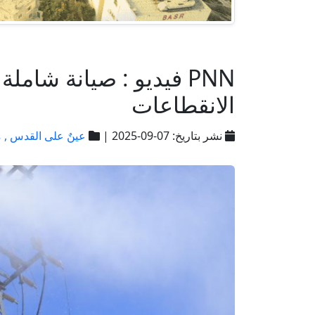
PNN فيديو : صيانة شا
الانقطاعات
نشر بتاريخ: 07-09-2025 |
عينٌ على القدس ,
م