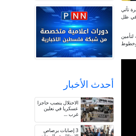
رة تأتي
 في ظل
لتأمين
 وخطوط
أحدث الأخبار
الاحتلال ينصب حاجزا
عسكريا في نعلين
غرب ...
3 إصابات برصاص
الاحتلال شمال خان