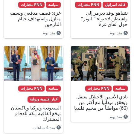
قالت اسرائيل
PNN مختارات
سياسة
PNN مختارات
نتنياهو يوفد ديرمر إلى
غزة: قصف مدفعي ونسف
واشنطن لاحتواء "التوتر"
منازل واستهداف خيام
حول اتفاق غزة
النازحين
منذ يوم
منذ يوم
سياسة
PNN مختارات
سياسة
PNN مختارات
نادي الأسير: الاحتلال يعتقل
أخبار إقليمية ودولية
ويحقق ميدانياً مع أكثر من
السعودية وتركيا وباكستان
(60) مواطناً من مخيم قلنديا
توقع اتفاقية مكة للدفاع
منذ يوم
المشترك
منذ 4 ساعات