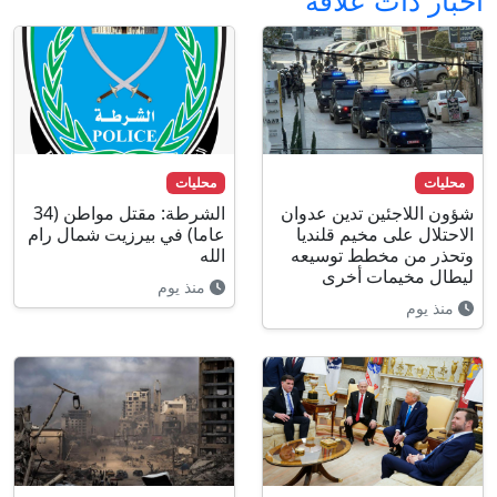
محليات
محليات
شؤون اللاجئين تدين عدوان
الشرطة: مقتل مواطن (34
الاحتلال على مخيم قلنديا
عاما) في بيرزيت شمال رام
وتحذر من مخطط توسيعه
الله
ليطال مخيمات أخرى
منذ يوم
منذ يوم