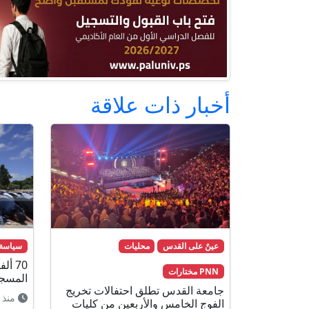
أخبار ذات علاقة
عينٌ على القدس
محليات
سياسة
70 أ
PNN مختارات
المسجد
جامعة القدس تطلق احتفالات تخريج
منذ 8 ساعات
الفوج الخامس والأربعين من كليات