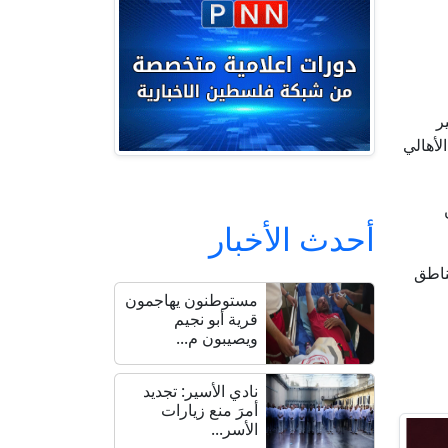
ر
لأهالي
أحدث الأخبار
ناطق
مستوطنون يهاجمون
قرية أبو نجيم
ويصيبون م...
نادي الأسير: تجديد
أمرَ منع زيارات
الأسر...