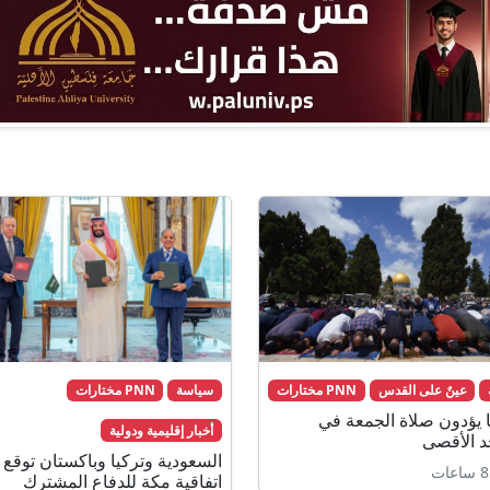
عينٌ على القدس
PNN مختارات
سياسة
PNN مختارات
لفا يؤدون صلاة الجمعة في
أخبار إقليمية ودولية
 الأقصى
السعودية وتركيا وباكستان توقع
اتفاقية مكة للدفاع المشترك