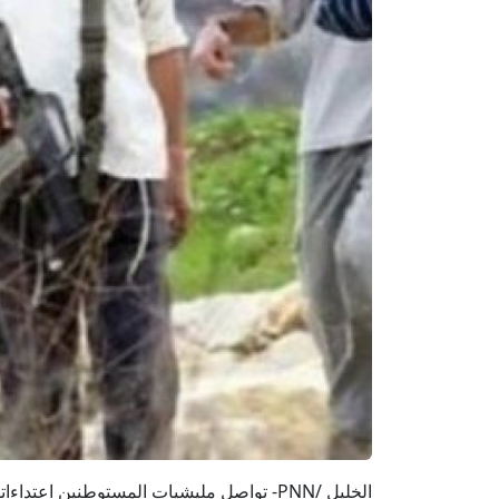
الخليل /PNN- تواصل مليشيات المستوطنين ا