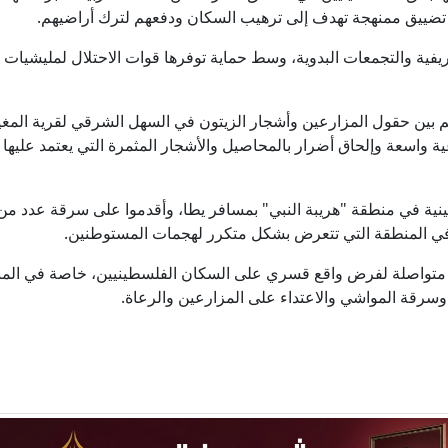
ة تضييق ممنهجة تهدف إلى ترهيب السكان ودفعهم لترك أراضيهم.
يفية والتجمعات البدوية، وسط حماية توفرها قوات الاحتلال لمليشيات
 بين حقول المزارعين وأشجار الزيتون في السهل الشرقي لقرية المغي
واسعة وإلحاق أضرار بالمحاصيل والأشجار المثمرة التي يعتمد عليها ا
ة في منطقة "هريبة النبي" بمسافر يطا، وأقدموا على سرقة عدد من
ية في المنطقة التي تتعرض بشكل متكرر لهجمات المستوطنين.
ات متواصلة لفرض واقع قسري على السكان الفلسطينيين، خاصة في الم
وسرقة المواشي والاعتداء على المزارعين والرعاة.