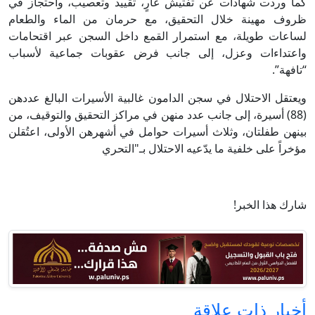
كما وردت شهادات عن تفتيش عارٍ، تقييد وتعصيب، واحتجاز في
ظروف مهينة خلال التحقيق، مع حرمان من الماء والطعام
لساعات طويلة، مع استمرار القمع داخل السجن عبر اقتحامات
واعتداءات وعزل، إلى جانب فرض عقوبات جماعية لأسباب
“تافهة”.
ويعتقل الاحتلال في سجن الدامون غالبية الأسيرات البالغ عددهن
(88) أسيرة، إلى جانب عدد منهن في مراكز التحقيق والتوقيف، من
بينهن طفلتان، وثلاث أسيرات حوامل في أشهرهن الأولى، اعتُقلن
مؤخراً على خلفية ما يدّعيه الاحتلال بـ"التحري
شارك هذا الخبر!
أخبار ذات علاقة