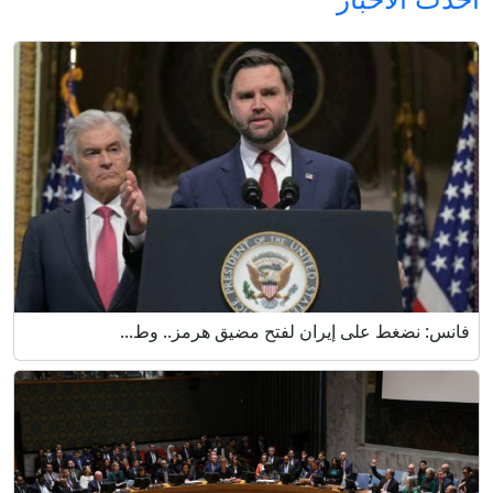
فانس: نضغط على إيران لفتح مضيق هرمز.. وط...