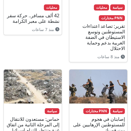
سياسة
محليات
محليات
42 ألف مسافر.. حركة سفر
PNN مختارات
نشطة على معبر الكرامة
تقرير: تصاعد اعتداءات
منذ 7 ساعات
المستوطنين وتوسع
الاستيطان في الضفة
الغربية بدعم وحماية
الاحتلال
منذ 8 ساعات
سياسة
PNN مختارات
سياسة
إصابتان في هجوم
حماس: مستعدون للانتقال
للمستوطنين الإرهابيين على
إلى المرحلة الثانية من اتفاق
بيت فوريك
غزة وننتظر التزام إسرائيل