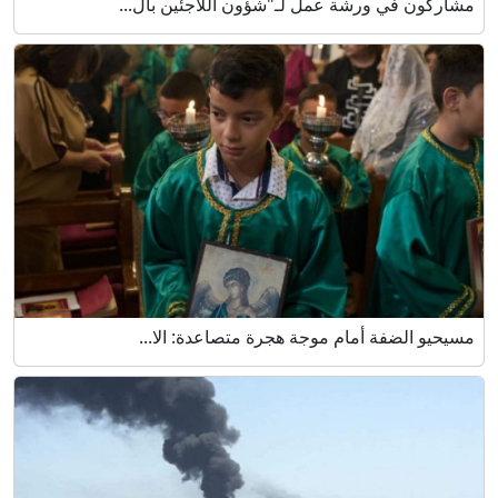
مشاركون في ورشة عمل لـ"شؤون اللاجئين بال...
مسيحيو الضفة أمام موجة هجرة متصاعدة: الا...