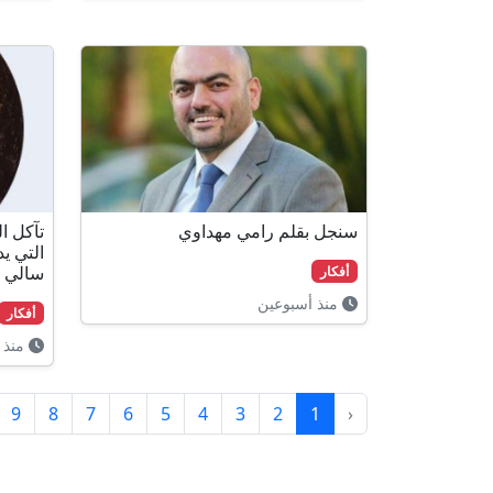
سنجل بقلم رامي مهداوي
تآكل ا
التي ي
سالي 
أفكار
منذ أسبوعين
أفكار
منذ 
9
8
7
6
5
4
3
2
1
‹