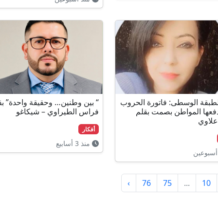
لطبقة الوسطى: فاتورة الحروب
“ بين وطنين… وحقيقة واحدة” بق
دفعها المواطن بصمت بقلم
فراس الطيراوي – شيكاغو
علاوي
أفكار
منذ 3 أسابيع
أسبوعين
›
76
75
...
10