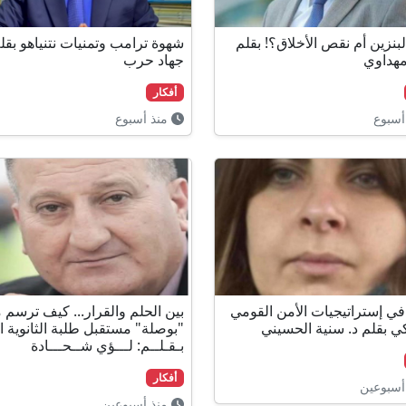
بنزين أم نقص الأخلاق؟! بقلم
شهوة ترامب وتمنيات نتنياهو بقل
هداوي
جهاد حرب
أفكار
أسبوع
منذ أسبوع
في إستراتيجيات الأمن القومي
بين الحلم والقرار... كيف ترسم 
كي بقلم د. سنية الحسيني
"بوصلة" مستقبل طلبة الثانوية ا
بـقـلــم: لـــؤي شــحـــادة
أفكار
أسبوعين
منذ أسبوعين