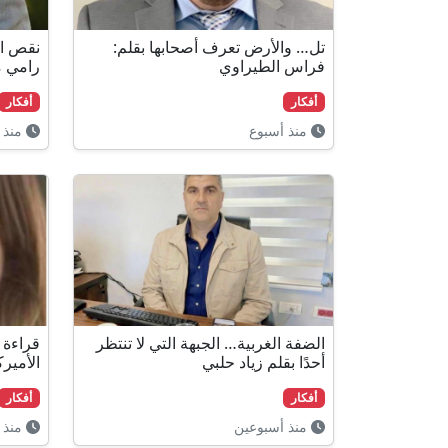
تل… والأرض تعرف أصحابها بقلم:
نقص ال
فراس الطيراوي
رامي م
أفكار
أفكار
منذ أسبوع
منذ 
الضفة الغربية… الجبهة التي لا تنتظر
قراءة 
أحدًا بقلم زياد حلبي
الأمير
أفكار
أفكار
منذ أسبوعين
منذ 