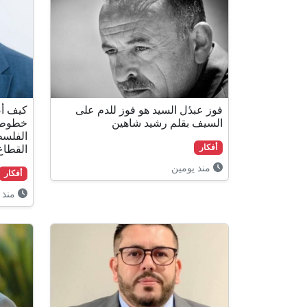
فوز عبدٔل السيد هو فوز للدم على
كيف أص
السيف بقلم رشيد شاهين
خطوط ا
الفلسط
القطاع
أفكار
منذ يومين
أفكار
منذ 3 أيام