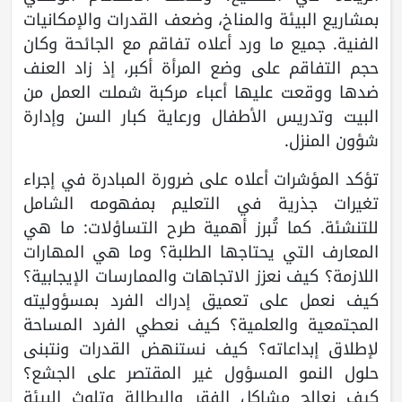
بمشاريع البيئة والمناخ، وضعف القدرات والإمكانيات
الفنية. جميع ما ورد أعلاه تفاقم مع الجائحة وكان
حجم التفاقم على وضع المرأة أكبر، إذ زاد العنف
ضدها ووقعت عليها أعباء مركبة شملت العمل من
البيت وتدريس الأطفال ورعاية كبار السن وإدارة
شؤون المنزل.
تؤكد المؤشرات أعلاه على ضرورة المبادرة في إجراء
تغيرات جذرية في التعليم بمفهومه الشامل
للتنشئة. كما تُبرز أهمية طرح التساؤلات: ما هي
المعارف التي يحتاجها الطلبة؟ وما هي المهارات
اللازمة؟ كيف نعزز الاتجاهات والممارسات الإيجابية؟
كيف نعمل على تعميق إدراك الفرد بمسؤوليته
المجتمعية والعلمية؟ كيف نعطي الفرد المساحة
لإطلاق إبداعاته؟ كيف نستنهض القدرات ونتبنى
حلول النمو المسؤول غير المقتصر على الجشع؟
كيف نعالج مشاكل الفقر والبطالة وتلوث البيئة