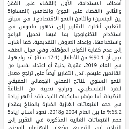
أهداف الاستدامة، الأول (القضاء على الفقر)
والثاني (القضاء على الجوع) والخامس (المساواة
بين الجنسين) والثامن (النمو الاقتصادي). في سياق
التعليم، أشارت التقارير إلى تدهور ملموس في
استخدام التكنولوجيا بما فيها تحميل البرامج
واستخدامها، وإعداد العروض التقديمية. كما أشارت
إلى عدم كفاية الكوادر المؤهلة. وفي مجال العنف،
تبين أن 90.1% من الأطفال (1-17 سنة) قد واجهوا،
في العام 2019، عقوبة بدنية أو اعتداء نفسيا من
القائمين عليهم. تدل التقارير أيضاً على تراجع معدل
النمو السنوي للناتج المحلي الإجمالي الحقيقي
للفرد الفلسطيني، وتراجع نصيبه من الطاقة
النظيفة. أما مؤشر سلوكيات الفرد، فقد أظهر زيادة
في حجم الانبعاثات الغازية الضارة بالمناخ بمقدار
65.2% ما بين العام 2004 و2018. تعود أسباب زيادة
حجم الانبعاثات الغازية المذكورة في التقرير إلى
الزيادة في التصنيع، وضعف الاهتمام الوطني