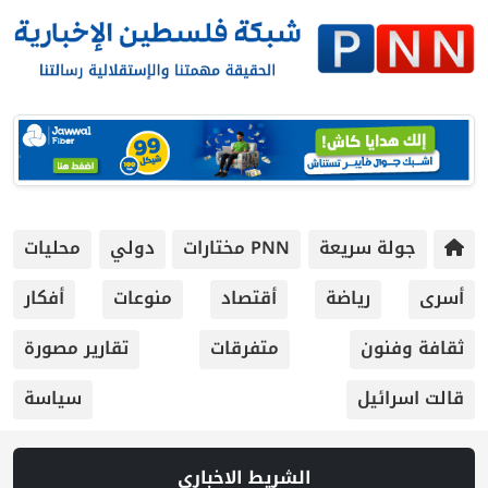
جولة سريعة
PNN مختارات
دولي
محليات
أسرى
رياضة
أقتصاد
منوعات
أفكار
ثقافة وفنون
متفرقات
تقارير مصورة
قالت اسرائيل
سياسة
الشريط الاخباري