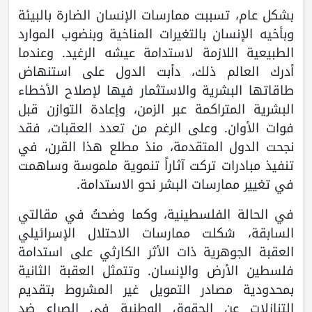
بشكل عام، تسببت ممارسات الإنسان الضارة بالبيئة
وبأخيه الإنسان بالتغيرات المناخية وبنضوب الموارد
الطبيعية اللازمة لاستدامة عيشه الرغيد. وعندما
أدرك العالم ذلك، دأبت الدول على استنهاض
طاقاتها البشرية والاستثمار فيها لإصلاح الأخطاء
البشرية المتراكمة عبر الزمن، وإعادة التوازن قبل
فوات الأوان. وعلى الرغم من تعدد العقبات، فقد
نجحت الدول المتقدمة، منذ مطلع هذا القرن، في
تنفيذ مبادرات تركت آثاراً تنموية ملموسة وساهمت
في تغيير ممارسات البشر نحو الاستدامة.
في الحالة الفلسطينية، وكما وضحتُ في مقالتي
السابقة، شكلت ممارسات الاحتلال الإسرائيلي
العقبة الجوهرية ذات الأثر الكارثي على استدامة
فلسطين الأرض والإنسان. وتتمثل العقبة الثانية
بمحدودية مصادر التمويل غير المشروط بتقديم
التنازلات عن الحقوق الوطنية في الصراع ضد