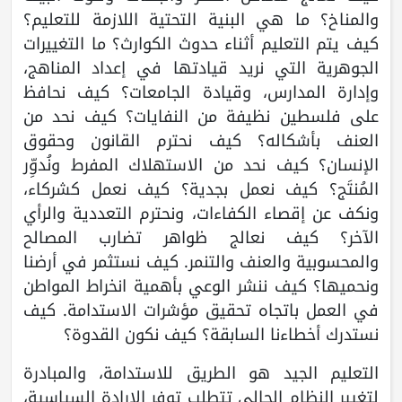
والمناخ؟ ما هي البنية التحتية اللازمة للتعليم؟
كيف يتم التعليم أثناء حدوث الكوارث؟ ما التغييرات
الجوهرية التي نريد قيادتها في إعداد المناهج،
وإدارة المدارس، وقيادة الجامعات؟ كيف نحافظ
على فلسطين نظيفة من النفايات؟ كيف نحد من
العنف بأشكاله؟ كيف نحترم القانون وحقوق
الإنسان؟ كيف نحد من الاستهلاك المفرط ونُدوِّر
المُنتَج؟ كيف نعمل بجدية؟ كيف نعمل كشركاء،
ونكف عن إقصاء الكفاءات، ونحترم التعددية والرأي
الآخر؟ كيف نعالج ظواهر تضارب المصالح
والمحسوبية والعنف والتنمر. كيف نستثمر في أرضنا
ونحميها؟ كيف ننشر الوعي بأهمية انخراط المواطن
في العمل باتجاه تحقيق مؤشرات الاستدامة. كيف
نستدرك أخطاءنا السابقة؟ كيف نكون القدوة؟
التعليم الجيد هو الطريق للاستدامة، والمبادرة
لتغيير النظام الحالي تتطلب توفر الإرادة السياسية،