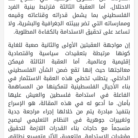
الاحتلال. أما العقبة الثالثة فترتبط ببنية الفرد
الفلسطيني بما يشمل قدراته وقناعاته وقيمه
وممارساته التي تضر ببيئته الجغرافية والبشرية، ولا
تساعد على تحقيق الاستدامة بالكفاءة المطلوبة.
إن مواجهة العقبتين الأولى والثانية صعبة للغاية
كونها مرتبطة بتعقيدات سياسية واقتصادية
إقليمية وعالمية. أما العقبة الثالثة فيمكن
معالجتها حيث إنها تقع ضمن الشأن الفلسطيني
الداخلي. يتطلب تخطي هذه العقبة الاستثمار في
بناء الأجيال الفلسطينية لتمكينها من المساهمة
الفاعلة في استدامة فلسطين والعيش عليها
بأمان. ما أدعو له في هذه المقالة، هو الإسراع
بتنفيذ مبادرة يتم من خلالها إجراء مراجعة جدية
وتغييرات جوهرية في النظام التعليمي ليصبح
منسجماً مع حاجات بناء القدرات اللازمة لتحقيق
مؤشرات الاستدامة. ولتعميق الأثر وتوسيع نطاقه،