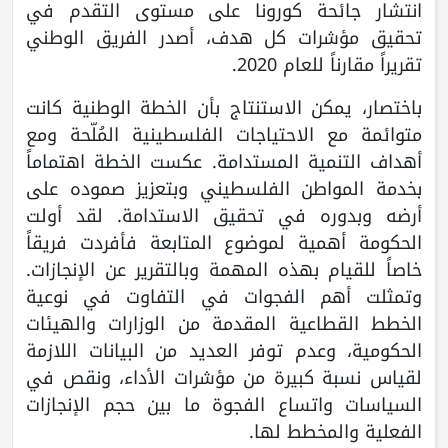
انتشار جائحة كورونا على مستوى التقدم في
تحقيق مؤشرات كل هدف، أصدر الفريق الوطني
تقريراً مقارناً للعام 2020.
باختصار، يمكن الاستنتاج بأن الخطة الوطنية كانت
متوائمة مع الاحتياجات الفلسطينية المُلّحة ومع
أهداف التنمية المستدامة. عكست الخطة اهتماماً
بخدمة المواطن الفلسطيني وبتعزيز صموده على
أرضه وبدوره في تحقيق الاستدامة. لقد أولت
الحكومة أهمية لموضوع المتابعة فأفردت فريقاً
خاصاً للقيام بهذه المهمة وبالتقرير عن الإنجازات.
وتمثلت أهم الفجوات في التفاوت في نوعية
الخطط القطاعية المقدمة من الوزارات والهيئات
الحكومية، وعدم توفر العديد من البيانات اللازمة
لقياس نسبة كبيرة من مؤشرات الأداء، ونقص في
السياسات واتساع الفجوة ما بين حجم الإنجازات
الفعلية والمخطط لها.