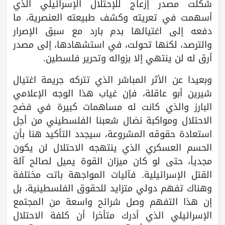
شكلت مصدر إزعاج للإحتلال الإسرائيلي الذي
أسهمت في تعريته وكشف طبيعته العنصرية، ما
دفعه إلى اغتيالها بدم بارد مع سبق الإصرار
والترصد، لكنها تحولت، في استشهادها، إلى مصدر
أرق له لن ينتهي إلا بزواله وتحرير فلسطين.
وبعيدا عن الأثر المباشر الذي تتركه جريمة اغتيال
شيرين أبو عاقلة، فإن غياب هذا الوجه الإعلامي
البارز والذي كانت له مساهمات كبيرة في فضح
الاحتلال ومواكبة نضال شعبنا الفلسطيني من أجل
استعادة حقوقه المشروعة، سيجدد التأكيد هنا بأن
الحسم العسكري الذي ينتهجه الاحتلال لن يكون
مجديأ، حتى لو كان ميزان القوة يميل لصالح آلة
القتل الإسرائيلية. فآليات المواجهة باتت مختلفة
وهناك تفهم دولي متزايد للحقوق الفلسطينية، بل
إن هذا التفهم وصل شرائح واسعة من المجتمع
الإسرائيلي الذي أدرك متأخرا أن كلفة الاحتلال