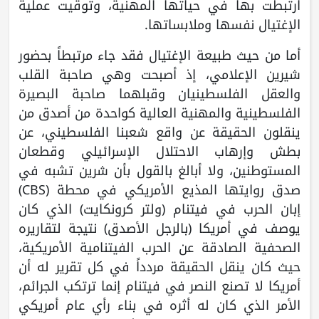
ارتبطت بها في حياتها المهنية، وتوقيت عملية
الإغتيال نفسها وملابساتها.
أما من حيث طبيعة الإغتيال فقد جاء مرتبطاً بحضور
شيرين الإعلامي، إذ أصبحت وهي صاحبة القلب
والعقل الفلسطينيان وقبلهما صاحبة البصيرة
الفلسطينية والمهنية العالية كواحدة من أصدق من
ينقلون الحقيقة عن واقع شعبنا الفلسطيني، عن
بطش وإرهاب الاحتلال الإسرائيلي وقطعان
المستوطنين، ولا أبالغ بالقول بأن شرين تشبه في
صدق روايتها المذيع الأمريكي في محطة (CBS)
إبان الحرب في فيتنام (ولتر كرونكايت) الذي كان
يوصف في أمريكا (بالرجل الأصدق) نتيجة لتقاريره
الصحفية الصادقة عن الحرب الفيتنامية الأمريكية،
حيث كان ينقل الحقيقة مردداً في كل تقرير له أن
أمريكا لا تصنع النصر في فيتنام إنما ترتكب الجرائم،
الأمر الذي كان له أثره في بناء رأي عام أمريكي