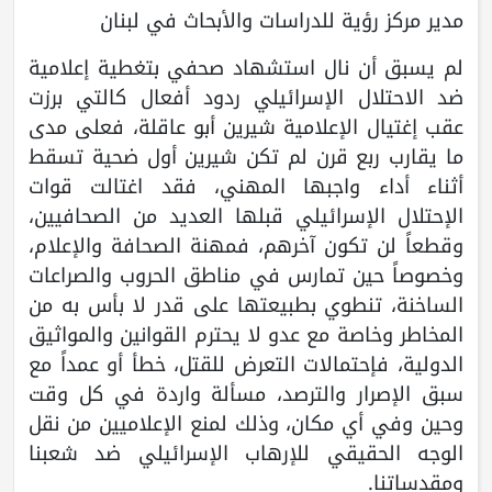
مدير مركز رؤية للدراسات والأبحاث في لبنان
لم يسبق أن نال استشهاد صحفي بتغطية إعلامية
ضد الاحتلال الإسرائيلي ردود أفعال كالتي برزت
عقب إغتيال الإعلامية شيرين أبو عاقلة، فعلى مدى
ما يقارب ربع قرن لم تكن شيرين أول ضحية تسقط
أثناء أداء واجبها المهني، فقد اغتالت قوات
الإحتلال الإسرائيلي قبلها العديد من الصحافيين،
وقطعاً لن تكون آخرهم، فمهنة الصحافة والإعلام،
وخصوصاً حين تمارس في مناطق الحروب والصراعات
الساخنة، تنطوي بطبيعتها على قدر لا بأس به من
المخاطر وخاصة مع عدو لا يحترم القوانين والمواثيق
الدولية، فإحتمالات التعرض للقتل، خطأ أو عمداً مع
سبق الإصرار والترصد، مسألة واردة في كل وقت
وحين وفي أي مكان، وذلك لمنع الإعلاميين من نقل
الوجه الحقيقي للإرهاب الإسرائيلي ضد شعبنا
ومقدساتنا.