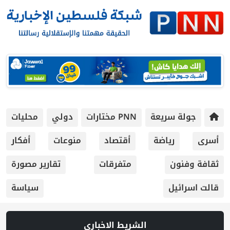
جولة سريعة
PNN مختارات
دولي
محليات
أسرى
رياضة
أقتصاد
منوعات
أفكار
ثقافة وفنون
متفرقات
تقارير مصورة
قالت اسرائيل
سياسة
الشريط الاخباري