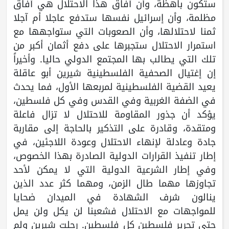
ستكون باهظة، وأن آفاق هذا الاحتلال هي آفاق
مظلمة، وأن إسرائيل نفسها ستدفع عاجلا أم آجلا
ثمنا لاحتلالها، وأن الصعوبات التي ستواجهها مع
استمرار الاحتلال ستجبرها على دفع أثمان أكبر من
تلك التي يطالب بها المجتمع الدولي حاليا. وأخيراً
إن إغتيال الصحفية الفلسطينية شيرين أبو عاقلة
يعيد القضية الفلسطينية لمربعها الأول، فما يحدث
في الضفة الغربية وفي القدس وفي كل فلسطين،
يؤكد أن جذور المقاومة للاحتلال لا تزال فاعلة
ومتقدة، وقادرة على التذكير بالحاجة إلى مقاربة
جادة وعادلة لإنهاء الاحتلال وعودة اللاجئين، في
إطار تنفيذ القرارات الدولية الصادرة بهذا الخصوص،
وفي إطار الشرعية الدولية التي لا يمكن لأحد
تجاوزها مهما طال الزمن، ومهما كثر عدد الذين
ينالون شرف الشهادة في الميدان ضحايا
للمواجهات مع الاحتلال فشعبنا لن يكل ولن يمل
حتى تحرير فلسطين كل فلسطين. رحلت شيرين ولم