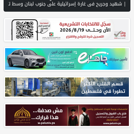
خلال 300 يوم.. 4091 خرقا إسرائيليا لاتفاق غزة و1254 شهيدا | الدفاع المدني ينتشل جثامين ورفات 19 شهيداً في غزة من تحت أنقاض منزل لعائلة ويواصل البحث عن مفقودين | 8 دول عربية وإسلامية تدين انتهاكات إسرائيل في غزة وتحذر من نسف المسار السياسي | "هيومن رايتس ووتش" تتهم "إسرائيل" بجرائم حرب بعد اغتيال الصحفية آمال خليل في جنوب لبنان | طهران: مضيق هرمز سيظل مغلقا حتى تنتهي التهديدات ضد إيران | بدعم من الحكومة الكندية لجنة