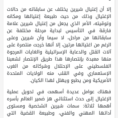
إلا أن إغتيال شيرين يختلف عن سابقاته من حالات
الإغتيال وذلك من حيث طبيعة إغتيالها ومكانه
وتوقيته، الأمر الذي يجعل من إغتيال شيرين علامة
فارقة في التأسيس لبداية مرحلة مختلفة عن
سابقاتها من مراحل، لا سيما وأن شيرين وعلى
الرغم من اغتيالها مرتين، إلا أنها خرجت منتصرة على
آلات القتل والدعاية الإسرائيلية والغايات المرجوة
منها معبدة بإنتصارها هذا طريق الإنتصار لشعبنا
الفلسطيني على الإحتلال وشركائه من الغرب
الإستعماري وفي القلب منه الولايات المتحدة
الأمريكية ومن يطبع ويهلل لهذا الكيان.
فهناك عوامل عديدة أسهمت في تحويل عملية
الإغتيال إلى حدث استثنائي هز ضمير العالم بأسره
أهمها ثلاثة: سمات شيرين الشخصية ومستوى
أدائها المهني والفني، وطبيعة القضية التي