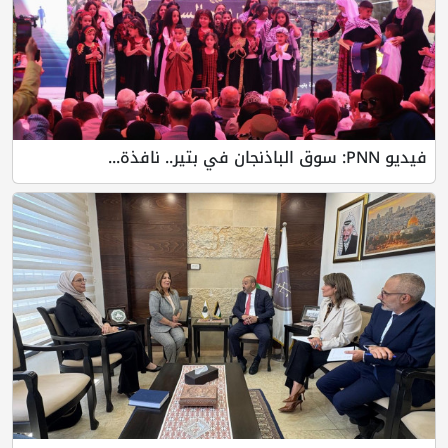
فيديو PNN: سوق الباذنجان في بتير.. نافذة...