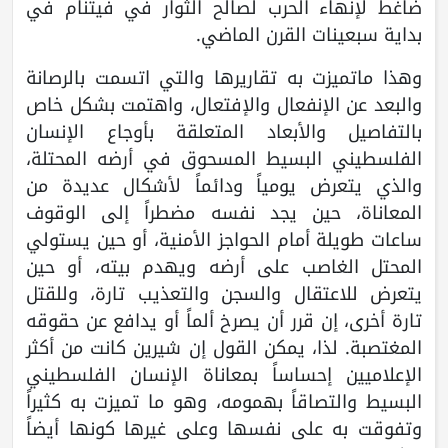
ضاغط لإنهاء الحرب لصالح الثوار في فيتنام في
بداية سبعينات القرن الماضي.
وهذا ماتميزت به تقاريرها والتي اتسمت بالرصانة
والبعد عن الإنفعال والإفتعال، واهتمت بشكل خاص
بالتفاصيل والأبعاد المتعلقة بأوجاع الإنسان
الفلسطيني البسيط المسحوق في أرضه المحتلة،
والذي يتعرض يومياً ودائماً لأشكال عديدة من
المعاناة، حين يجد نفسه مضطراً إلى الوقوف
ساعات طويلة أمام الحواجز الأمنية، أو حين يستولي
المحتل الغاصب على أرضه ويهدم بيته، أو حين
يتعرض للاعتقال والسجن والتعذيب تارة، وللقتل
تارة أخرى، إن قرر أن يصرخ ألماً أو يدافع عن حقوقه
المغتصبة. لذا، يمكن القول إن شيرين كانت من أكثر
الإعلاميين إحساساً بمعاناة الإنسان الفلسطيني
البسيط والتصاقاً بهمومه، وهو ما تميزت به كثيراً
وتفوقت به على نفسها وعلى غيرها كونها أيضاً