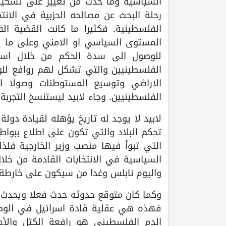
السياسية وما حدث من تغيير على تشكيلة ا
رحلة البحث عن مصالحه الحزبية في الانت
الفلسطينية. فكثيرا ما كانت القضية ال
المستوى السياسي او الامني وعلى ما ي
للوصول الى سدة الحكم من خلال استبا
الفلسطينيين والتي تشكل لهم روافع للو
الاراضي وتوسيع المستوطنات وصولا ال
الفلسطينيين. وجاء لابيد ليستنسخ التجربة
لابيد لا يوجد له تاريخ يؤهله لقيادة دولة
تحكم البلاد والتي تكون على اطلاع ببواط
التي تبوأ فيها منصب وزير الخارجية فلذ
السياسية في الانتخابات القادمة من خل
واليوم نابلس وغدا من سيكون على خارطة ال
وكما كان متوقع حدوثه حدث فعلا ويحدث و
فهذه هي عقلية قادة اسرائيل في الوص
الدم الفلسطيني هو رافعة الكتل والأحز