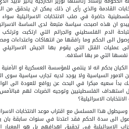
لحكومة بإسناد رئاستها لوزير الخارجية يائير لابيد الذي
خابات القادمة والذي رأى ان ذلك يمكن ان يتحقق من الب
فلسطينية حاضرة في صلب الانتخابات الاسرائيلية سواء 
بدو ان هذه اصبحت سياسة متبعة لدى الساسة الاسرائيل
حة الدم الفلسطيني والجرائم التي ارتكبت وترتكب 
صول الى الحكم وما رافقها من انتهاكات واعتداءات ومصا
ى عمليات القتل التي يقوم بها الجيش الاسرائيلي 
 نفسها التي مر بها اسلافه.
 الكيان بحكم انه لا ينتمي للمؤسسة العسكرية او الأمنية 
ن الامور السياسية ولا يوجد لديه تجارب سياسية سوى ال
لك بدأ سعيه مبكرا في البحث عن روافع للعودة الى الوا
ال استهداف الفلسطينيين وتوجيه الضربات لهم فبالأمس 
انتخابات الاسرائيلية؟
سيطول هذا المسلسل مع اقتراب موعد الانتخابات الاسرائ
ول الى سدة الحكم فقد اعتدنا في سنوات سابقة بان ي
اب الاسرائيلية في تحقيق اهدافهم بل هو المعيار الا