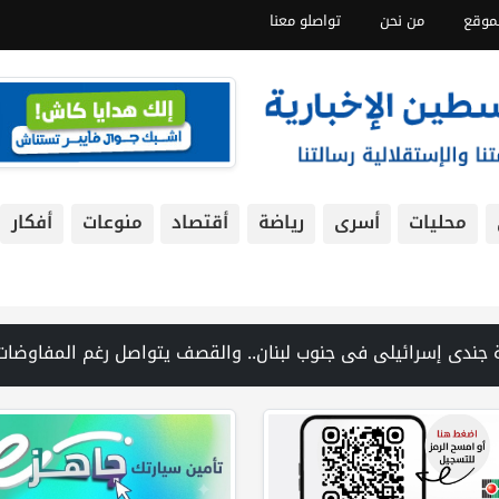
موقع
من نحن
تواصلو معنا
محليات
أسرى
رياضة
أقتصاد
منوعات
أفكار
المغير شمال شرق رام الله | منظمة التحرير: منظمة إسرائيلية توفر دعمًا للمستوطنين المتهمين بجرائم ضد الفلسطينيين | فانس: نضغط على إ