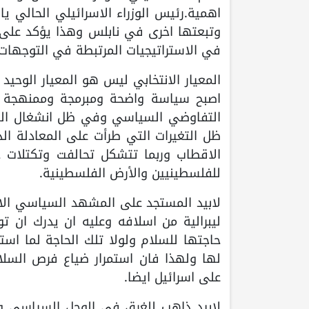
اهمية.رئيس الوزراء الاسرائيلي الحالي يا
وتبعتها اخرى في نابلس وهذا يؤكد على م
في الاستراتيجيات المرتبطة في التوجهات 
المعيار الانتخابي ليس هو المعيار الوحي
اصبح سياسة واضحة ومبرمجة وممنهجة ف
التفاوضي السياسي وفي ظل انشغال العا
ظل التغيرات التي طرأت على المعادلة ال
الاقطاب وربما تتشكل تحالفت وتكتلات 
للفلسطينيين والأرض الفلسطينية.
لابيد المستجد على المشهد السياسي الاسر
ليبرالية من اسلافه وعليه ان يدرك ان 
حاجتها للسلام ولولا تلك الحاجة لما است
لها ولهذا فان استمرار ضياع فرص السل
على اسرائيل ايضا.
لابيد ذاهب للغرق في الوحل السياسي وس