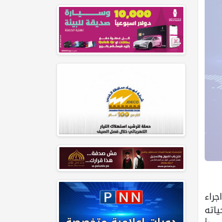
راء
ياته