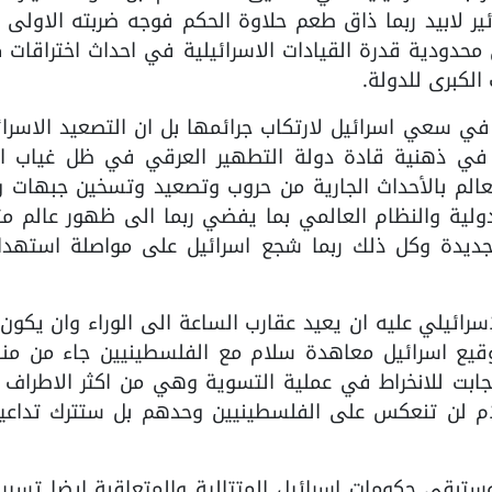
ئير لابيد ربما ذاق طعم حلاوة الحكم فوجه ضربته الاولى 
حدودية قدرة القيادات الاسرائيلية في احداث اختراقات 
الكبرى للدولة.
د في سعي اسرائيل لارتكاب جرائمها بل ان التصعيد الاسرا
ي ذهنية قادة دولة التطهير العرقي في ظل غياب الخ
لم بالأحداث الجارية من حروب وتصعيد وتسخين جبهات 
دولية والنظام العالمي بما يفضي ربما الى ظهور عالم م
جديدة وكل ذلك ربما شجع اسرائيل على مواصلة استهدا
ائيلي عليه ان يعيد عقارب الساعة الى الوراء وان يكون 
توقيع اسرائيل معاهدة سلام مع الفلسطينيين جاء من من
جابت للانخراط في عملية التسوية وهي من اكثر الاطراف 
ام لن تنعكس على الفلسطينيين وحدهم بل ستترك تداعيا
تبقى حكومات اسرائيل المتتالية والمتعاقبة ايضا تسير