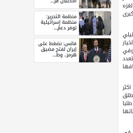
الاحتلال قر...
لغزه
كبرى
منظمة التحرير:
منظمة إسرائيلية
توفر دعمً...
ئيلي
يار
فانس: نضغط على
إيران لفتح مضيق
وفي
هرمز.. وط...
تعدد
فها
اكثر
طلق
طلبا
تها
 في