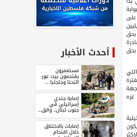
 بدأ
وابة
على
يين
بحق
درة
أحدث الأخبار
بحق
مستعمرون
التي
يقتحمون بيت عور
فترة
التحتا وجلجليا ...
جهة
غزه
إصابة جندي
إسرائيلي في
جنوب لبنان.. والق...
يلية
كون
إصابات بالاختناق
خلال اقتحام
كثر