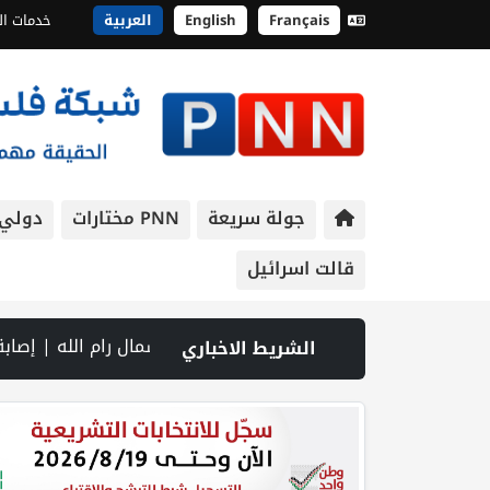
Français
English
العربية
خدمات ال
جولة سريعة
PNN مختارات
دولي
قالت اسرائيل
ب وشمال رام الله | إصابة جندي إسرائيلي في جنوب لبنان.. والقصف يتواصل رغم المفاوضات | إصابات بالاختناق خلال اقتحام الاحتلال قرية 
الشريط الاخباري