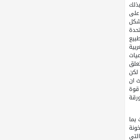
ذلك
على
شكل
حدة
بيع
بية
يات
علق
لكن
 ان
 قوة
رقة
 بما
خونة
التي