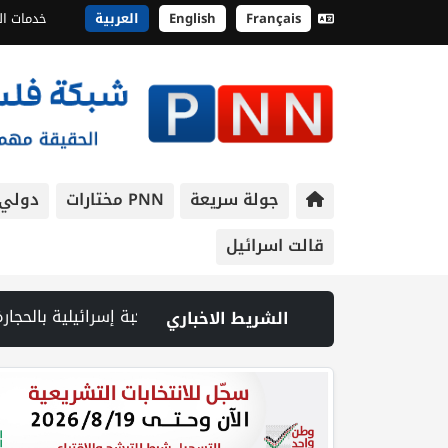
Français
English
العربية
خدمات ال
جولة سريعة
PNN مختارات
دولي
قالت اسرائيل
ئاسة تدين وتحذر الاحتلال من استمرار حربه الشاملة على الشعب الفلسطيني ومخاطر ذلك على المنطقة بأسرها | تقرير: النظام الصحي في الضفة على حافة الانهيار بفعل احتجاز أموال المقاصة | نادي الأسير: الاحتلال يعتقل ويحقق ميدانياً مع أكثر من (60) مواطناً من مخيم قلنديا | الاحتلال يقتحم مخيم عسكر شرق نابلس | غزة: قصف مدفعي ونسف منازل واستهداف خيام النازحين | مستعمرون يسيّجون أراضي في الأغوار الشمالية
الشريط الاخباري