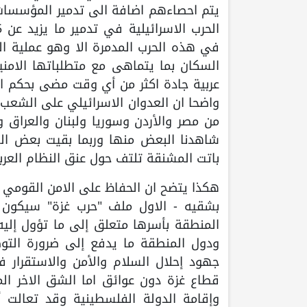
يتم احصاءهم اضافة الى تدمير المؤسسات 
في هذه الحرب المدمرة الا وهو عملية الت
السكان بما يتماهى مع متطلباتها الامني
عربية جادة اكثر من أي وقت مضى بحكم ال
واضحا ان العدوان الاسرائيلي على الشع
من مصر والأردن وسوريا ولبنان والعراق
شاهدنا البعض منها وربما بقيت بعض ال
باتت المشنقة تلتف حول عنق النظام العرب
هكذا يتضح ان الحفاظ على الامن القومي
بشقيه - الاول ملف "حرب غزة" سيكون ا
المنطقة بأسرها متعلق إلى ما تؤول إليه 
ودول المنطقة ما يدفع إلى ضرورة التوص
جهود إحلال السلام والأمن والاستقرار 
قطاع غزة دون عوائق اما الشق الاخر ال
وإقامة الدولة الفلسطينية وقد تعالت أص