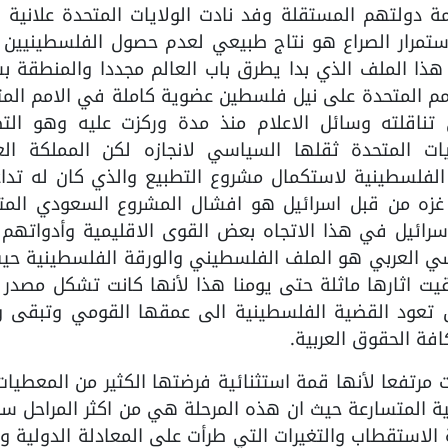
دولتهم المستقلة وفد نادت الولايات المتحدة علانية ب
استمرار الصراع هو نتاج طبيعي لعدم حصول الفلسطينيين 
ذا الملف الذي بدا يطرق باب العالم مجددا والمنطقة ب
مم المتحدة على نيل فلسطين عضوية كاملة في الامم المت
تناقلته وسائل الاعلام منذ مدة وركزت عليه وهو التط
ات المتحدة ثقلها السياسي لانجازه لكن المملكة العر
لفلسطينية لاستكمال مشروع التطبيع والذي كان له تداع
 غزه من قبل اسرائيل هو افشال المشروع السعودي المت
سرائيل في هذا الاتجاه بعض القوى الاقليمية وأدواتهم 
سي العربي هو الملف الفلسطيني والورقة الفلسطينية حيث
قيت اثارها ماثلة حتى يومنا هذا لأنها كانت تشكل مصدر
 تعود القضية الفلسطينية الى عمقها القومي وتبقى و
فة الحقوق العربية.
رتفعا لأنها قمة استثنائية فرضتها الكثير من المعطيات
لية المتسارعة حيث ان هذه المرحلة هي من اكثر المراحل س
لاستقطاب والتغيرات التي طرأت على المعادلة الدولية و