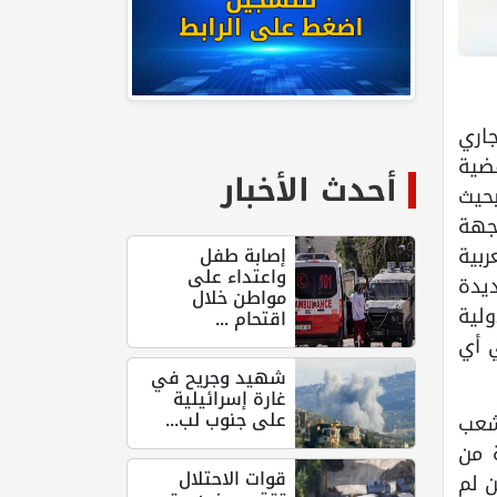
وم الخميس 16 من ايار الجاري
ضية
أحدث الأخبار
بحيث
جهة
ربية
إصابة طفل
واعتداء على
ديدة
مواطن خلال
ولية
اقتحام ...
ي أي
شهيد وجريح في
غارة إسرائيلية
على جنوب لب...
لشعب
 من
قوات الاحتلال
ن لم