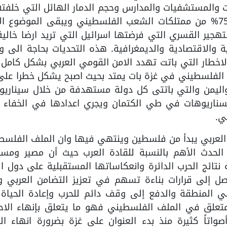
والمستشفيات والمدارس وحجم الدمار الهائل التي خلفته 
الحرب الاسرائيلية في تدمير ما يزيد عن 75% من ممتلكات الشعب الفلسطيني ويبقى الموضوع
هجير القسري التي فرضتها اسرائيل التي تريد ارضا خالي
ة والاقتصادية والديمغرافية. هذه التحديات بحاجة الى 
اخطار التي باتت تهدد الامن القومي العربي بشكل كامل 
ب الفلسطيني في غزة بات يمتد بحيث اصبح يشكل خطرا على
 واليمن والتي باتتى كل دولة مستهدفة من خلال سيناريو
سناريوهات في طي الكتمان ويجري اعدادها في الخفاء 
ي.
 العربي يبدأ من فلسطين وينتهي فيها وان الملف الفلسط
لحدث الأهم بالنسبة للقادة العرب حيث أن مصير ومست
نتائج الحرب الدائرة وانعكاساتها المستقبلية على دول ال
ل إلى قرارات بناءة تسهم في تعزيز التضامن العربي و
في المنطقة والدفع إلى وقف دائم للحرب وإعادة الحياة 
متعلق في الملف الفلسطيني فهو ما يتعلق بإنهاء الاحت
واتاً كثيرة منذ بدء العنوان على غزة بضرورة انهاء ال