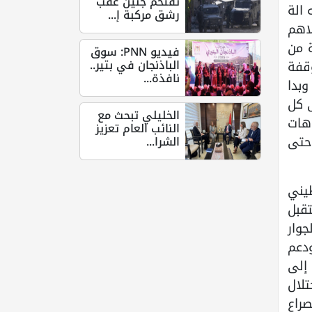
تقتحم جنين عقب
الة
رشق مركبة إ...
 الاهم
ة من
فيديو PNN: سوق
الباذنجان في بتير..
وقفة
نافذة...
وبدا
 كل
الخليلي تبحث مع
هات
النائب العام تعزيز
حتى
الشرا...
يني
قبل
جوار
دعم
إلى
لال
صراع