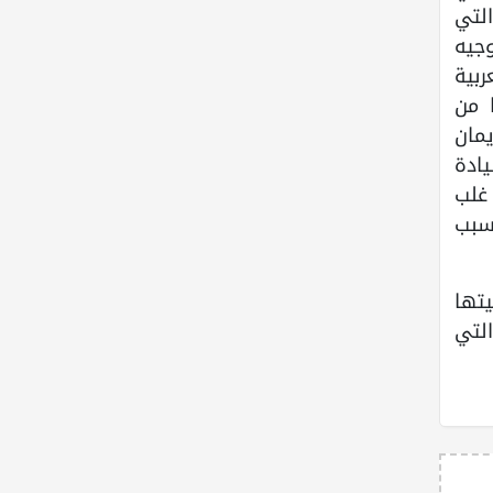
لتي
وجيه
ربية
 من
مان
يادة
غلب
تسبب
يتها
لتي