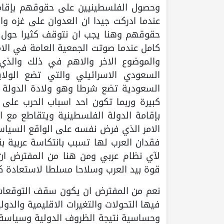
وحصول الفلسطينيين على حقوقهم بإقامة 
عندما ادركت جيدا ان العدوان على غزه و
حقوقهم وهنا يجب ان نتوقف كثيرا حول ه
كامل عندما صوتت الجمعية العامة في الا
والموضوع الاخر والاهم في ذلك والذي 
السعودي الاسرائيلي والتي تضع الولاي
السعودية تضع شرطا وهو ولادة الدولة ا
كبيرة وربما تكون احد اسباب الحرب على
بإقامة الدولة الفلسطينية ويتقاطع مع ا
الامر الذي فرض نفسه على الواقع السيا
فقدان العرب لها تسبب بانتكاسة عربية ب
لآي نظام عربي ومن هنا من المفترض ان
قوة بيد العرب وسلاحا مسلطا لاستعادة كا
نعم من المفترض ان يكون سقف التوقعات م
فيها التحولات والتغيرات الاقليمية والدو
وحساسية نتيجة الظروف الدولية وسياسة ا