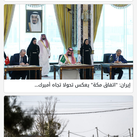
إيران: "اتفاق مكة" يعكس تحولا تجاه أميرك...