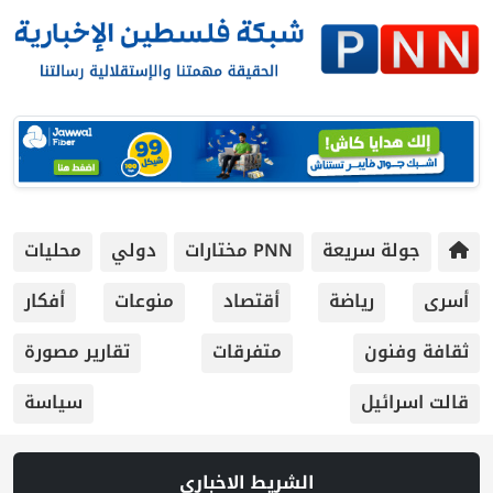
جولة سريعة
PNN مختارات
دولي
محليات
أسرى
رياضة
أقتصاد
منوعات
أفكار
ثقافة وفنون
متفرقات
تقارير مصورة
قالت اسرائيل
سياسة
الشريط الاخباري