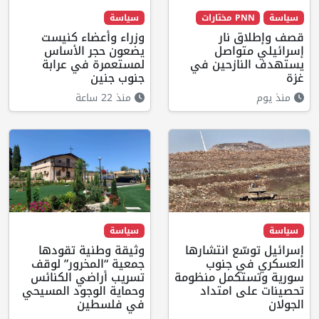
سياسة
PNN مختارات
سياسة
قصف وإطلاق نار
وزراء وأعضاء كنيست
إسرائيلي متواصل
يضعون حجر الأساس
يستهدف النازحين في
لمستعمرة في عرابة
غزة
جنوب جنين
منذ يوم
منذ 22 ساعة
سياسة
سياسة
إسرائيل توسّع انتشارها
وثيقة وطنية تقودها
العسكري في جنوب
جمعية “المخرور” لوقف
سورية وتستكمل منظومة
تسريب أراضي الكنائس
تحصينات على امتداد
وحماية الوجود المسيحي
الجولان
في فلسطين