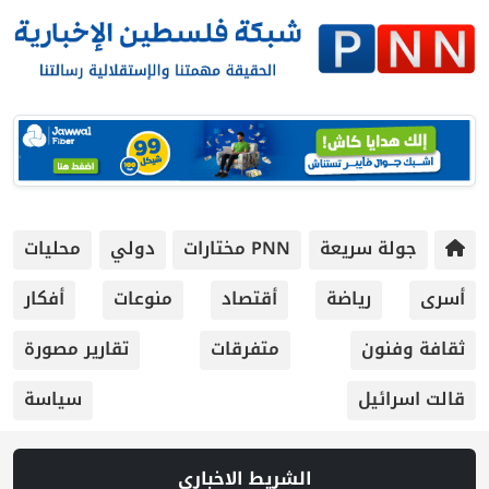
جولة سريعة
PNN مختارات
دولي
محليات
أسرى
رياضة
أقتصاد
منوعات
أفكار
ثقافة وفنون
متفرقات
تقارير مصورة
قالت اسرائيل
سياسة
الشريط الاخباري