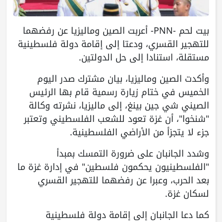
بيت لحم -PNN- أعربت الصين وماليزيا عن رفضهما
للتهجير القسري، ودعتا إلى إقامة دولة فلسطينية
مستقلة، استنادا إلى حل الدولتين.
وأكدت الصين وماليزيا، بيان مشترك صدر اليوم
الخميس في ختام زيارة رسمية قام بها الرئيس
الصيني شي جين بينغ، إلى ماليزيا، نشرته وكالة
"شنخوا"، أن غزة تعود للشعب الفلسطيني وتعتبر
جزء لا يتجزأ من الأراضي الفلسطينية.
وشدد الجانبان على ضرورة التمسك بمبدأ
"الفلسطينيون يحكمون فلسطين" في إدارة غزة ما
بعد الحرب، وعبرا عن رفضهما للتهجير القسري
لسكان غزة.
كما دعا الجانبان إلى إقامة دولة فلسطينية