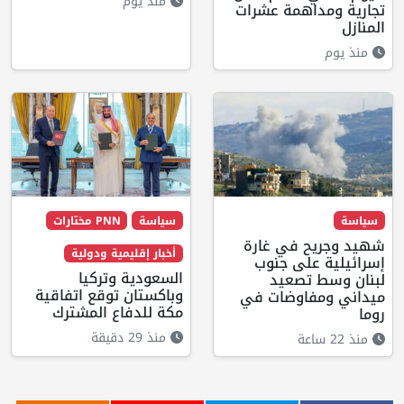
منذ يوم
تجارية ومداهمة عشرات
المنازل
منذ يوم
سياسة
سياسة
PNN مختارات
شهيد وجريح في غارة
أخبار إقليمية ودولية
إسرائيلية على جنوب
السعودية وتركيا
لبنان وسط تصعيد
وباكستان توقع اتفاقية
ميداني ومفاوضات في
مكة للدفاع المشترك
روما
منذ 29 دقيقة
منذ 22 ساعة