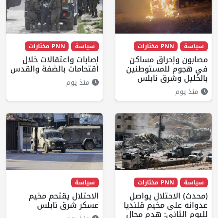
سياسة
PNN مختارات
سياسة
PNN مختارات
مصابون وإحراق مساكن
إصابات واعتقالات خلال
في هجوم للمستوطنين
اقتحامات بالضفة والقدس
بالخليل وشرق نابلس
منذ يوم
منذ يوم
سياسة
PNN مختارات
سياسة
(محدث) الاحتلال يواصل
الاحتلال يقتحم مخيم
عدوانه على مخيم قلنديا
عسكر شرق نابلس
لليوم الثاني: هدم محال