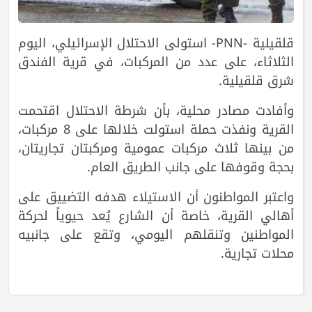
قلقيلية -PNN- استولى الاحتلال الإسرائيلي، اليوم
الثلاثاء، على عدد من المركبات، في قرية الفندق
شرق قلقيلية.
وأفادت مصادر محلية، بأن شرطة الاحتلال اقتحمت
القرية ونفذت حملة استولت خلالها على 8 مركبات،
من بينها ثلاث مركبات عمومية ومركبتان تجاريتان،
بحجة وقوفها على جانب الطريق العام.
واعتبر المواطنون أن الاستيلاء هدفه التضييق على
أهالي القرية، خاصة أن الشارع يُعد حيوياً لحركة
المواطنين وتنقلهم اليومي، وتقع على جانبيه
محلات تجارية.