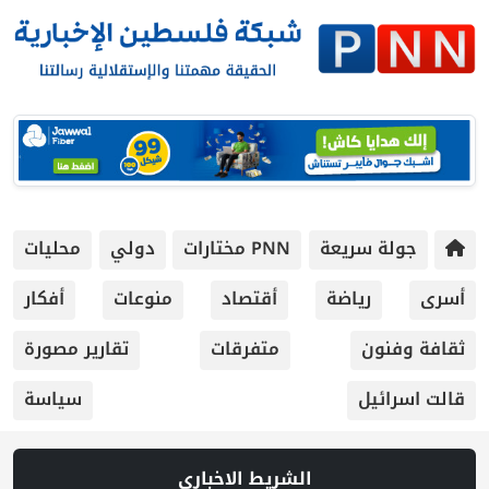
جولة سريعة
PNN مختارات
دولي
محليات
أسرى
رياضة
أقتصاد
منوعات
أفكار
ثقافة وفنون
متفرقات
تقارير مصورة
قالت اسرائيل
سياسة
الشريط الاخباري