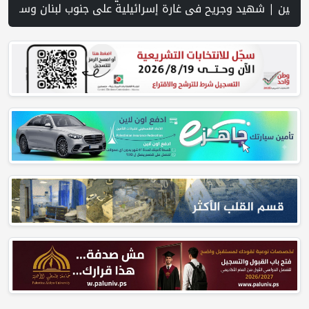
توحة وفرص نجاحه في فلسطين. | خلال 300 يوم.. 4091 خرقا إسرائيليا لاتفاق غزة و1254 شهيدا | الدفاع المدني ينتشل جثامين ورفات 19 شهيداً في غزة من تحت أنقاض منزل لعائلة ويواصل البحث عن مفقودين | 8 دول عربية وإسلامية تدين انتهاكات إسرائيل في غزة وتحذر من نسف المسار السياسي | "هيومن رايتس ووتش" تتهم "إسرائيل" بجرائم حرب بعد اغتيال الصحفية آمال خليل في جنوب لبنان | طهران: مضيق هرمز سيظل مغلقا حتى تنتهي التهديدات ضد إيران |