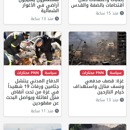
اقتحامات بالضفة والقدس
أراضي في الأغوار
الشمالية
منذ 15 ساعة
منذ 13 ساعة
سياسة
PNN مختارات
سياسة
PNN مختارات
غزة: قصف مدفعي
الدفاع المدني ينتشل
ونسف منازل واستهداف
جثامين ورفات 19 شهيداً
خيام النازحين
في غزة من تحت أنقاض
منزل لعائلة ويواصل البحث
منذ 13 ساعة
عن مفقودين
منذ 11 ساعة