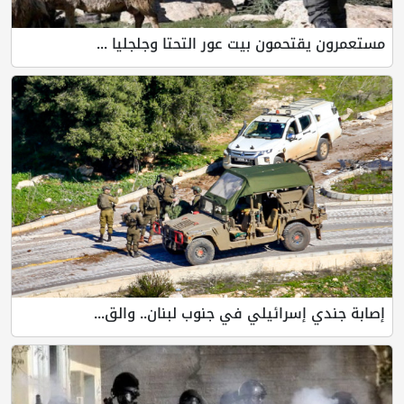
مستعمرون يقتحمون بيت عور التحتا وجلجليا ...
إصابة جندي إسرائيلي في جنوب لبنان.. والق...