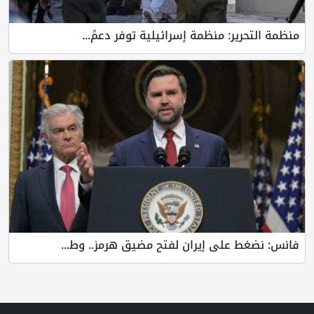
منظمة التحرير: منظمة إسرائيلية توفر دعمً...
فانس: نضغط على إيران لفتح مضيق هرمز.. وط...