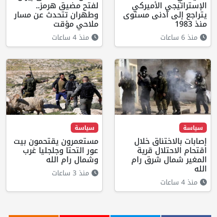
الإستراتيجي الأميركي
لفتح مضيق هرمز..
يتراجع إلى أدنى مستوى
وطهران تتحدث عن مسار
منذ 1983
ملاحي مؤقت
منذ 6 ساعات
منذ 4 ساعات
سياسة
سياسة
إصابات بالاختناق خلال
مستعمرون يقتحمون بيت
اقتحام الاحتلال قرية
عور التحتا وجلجليا غرب
المغير شمال شرق رام
وشمال رام الله
الله
منذ 3 ساعات
منذ 4 ساعات