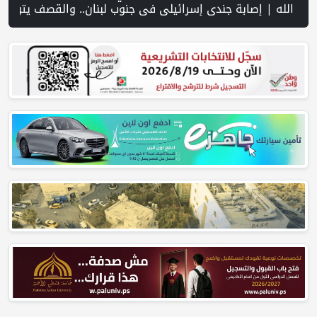
ناق خلال اقتحام الاحتلال قرية المغير شمال شرق رام الله | منظمة التحرير: منظمة إسرائيلية توفر دعمًا للمستوطنين المتهمين بجرائم ضد