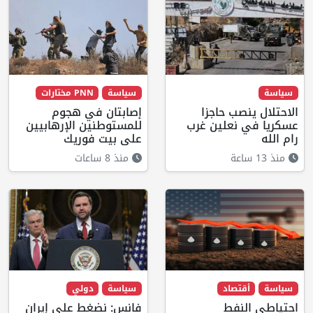
سياسة
سياسة
PNN مختارات
الاحتلال ينصب حاجزا
إصابتان في هجوم
عسكريا في نعلين غرب
للمستوطنين الإرهابيين
رام الله
على بيت فوريك
منذ 13 ساعة
منذ 8 ساعات
سياسة
أقتصاد
سياسة
دولي
احتياطي النفط
فانس: نضغط على إيران