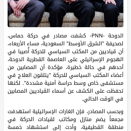
الدوحة -PNN- كشفت مصادر في حركة حماس،
لصحيفة "الشرق الأوسط" السعودية، مساء الأربعاء،
أن قياديين من المكتب السياسي للحركة أُصيبا في
الهجوم الإسرائيلي على العاصمة القطرية الدوحة،
أحدهم في حالة خطيرة، مؤكدة أن المصابين من
أعضاء المكتب السياسي للحركة "يتلقون العلاج في
مستشفى خاص وسط حراسة أمنية مشددة". لكنها
تحفظت على الكشف عن أسماء القياديين المصابين
في الوقت الحالي.
وبحسب المصادر، فإن الغارات الإسرائيلية استهدفت
مجمعاً يضم منازل ومكاتب لقيادات الحركة في
منطقة القطيفية، وأدت إلى استشهاد خمسة