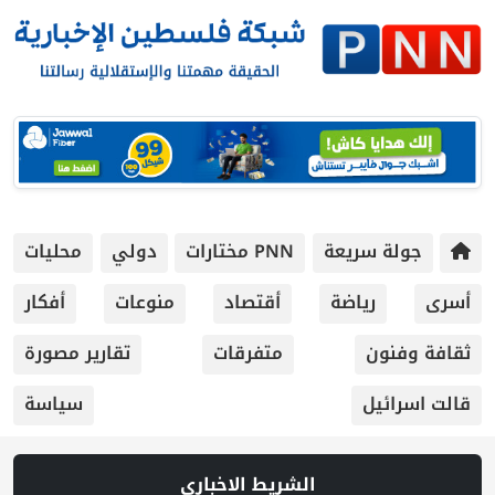
جولة سريعة
PNN مختارات
دولي
محليات
أسرى
رياضة
أقتصاد
منوعات
أفكار
ثقافة وفنون
متفرقات
تقارير مصورة
قالت اسرائيل
سياسة
الشريط الاخباري