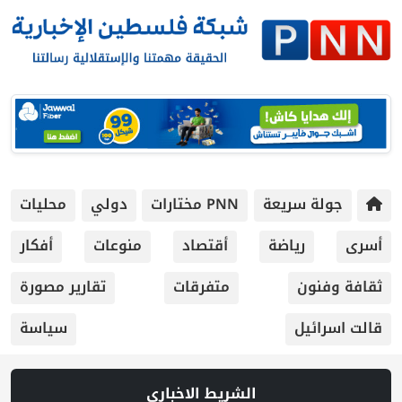
جولة سريعة
PNN مختارات
دولي
محليات
أسرى
رياضة
أقتصاد
منوعات
أفكار
ثقافة وفنون
متفرقات
تقارير مصورة
قالت اسرائيل
سياسة
الشريط الاخباري