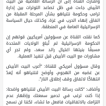
وأشارت القناة إلى أن الرسالة الغاضبة من البيت
الأبيض جاءت في ظل تصاعد التوترات بين إدارة
ترامب وحكومة نتنياهو بشأن المرحلة المقبلة من
اتفاق إنهاء الحرب في غزة، وكذلك حيال السياسة
الإسرائيلية العامة في المنطقة.
كما نقلت القناة عن مسؤولين أمريكيين قولهم إن
الحكومة الإسرائيلية لم تُبلغ الولايات المتحدة
مسبقًا بنيتها اغتيال رائد سعد، ولم تجرِ أي
مشاورات مع البيت الأبيض قبل تنفيذ العملية.
وقال مسؤول أمريكي للقناة: “أعرب البيت الأبيض
عن غضبه من الهجوم، وأوضح لنتنياهو أنه يُعدّ
انتهاكًا لاتفاق وقف إطلاق النار”.
وأضاف: “كانت رسالة البيت الأبيض لنتنياهو واضحة:
إذا كنت ترغب في تدمير سمعتك وإظهار عدم
التزامك بالاتفاقيات فافعل ما تشاء، لكننا لن نسمح