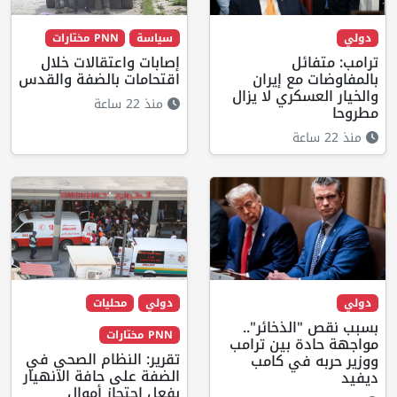
دولي
سياسة
PNN مختارات
ترامب: متفائل
إصابات واعتقالات خلال
بالمفاوضات مع إيران
اقتحامات بالضفة والقدس
والخيار العسكري لا يزال
منذ 22 ساعة
مطروحا
منذ 22 ساعة
دولي
دولي
محليات
بسبب نقص "الذخائر"..
PNN مختارات
مواجهة حادة بين ترامب
تقرير: النظام الصحي في
ووزير حربه في كامب
الضفة على حافة الانهيار
ديفيد
بفعل احتجاز أموال