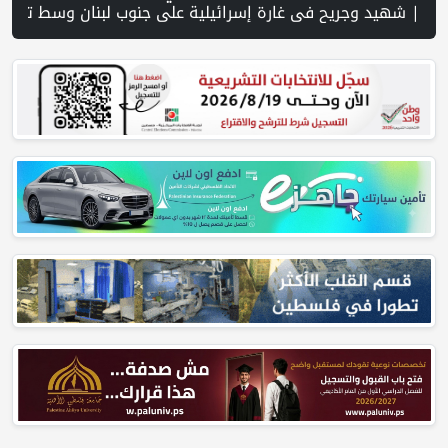
 خلال 300 يوم.. 4091 خرقا إسرائيليا لاتفاق غزة و1254 شهيدا | الدفاع المدني ينتشل جثامين ورفات 19 شهيداً في غزة من تحت أنقاض منزل لعائلة ويواصل البحث عن مفقودين | 8 دول عربية وإسلامية تدين انتهاكات إسرائيل في غزة وتحذر من نسف المسار السياسي | "هيومن رايتس ووتش" تتهم "إسرائيل" بجرائم حرب بعد اغتيال الصحفية آمال خليل في جنوب لبنان | طهران: مضيق هرمز سيظل مغلقا حتى تنتهي التهديدات ضد إيران | بدعم من الحكومة الكندية لجن