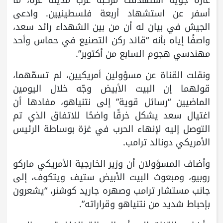
أسفر عن استشهاد أربعة فلسطينيين. وادعى
الجيش في بيان له أن من بين الشهداء رائد سعد،
واصفًا إياه بأنه “قائد ركن التصنيع في حماس وأحد
مهندسي هجوم السابع من أكتوبر”.
ونقلت القناة عن مسؤولين أمريكيين، لم تسمّهما،
قولهما إن البيت الأبيض وجّه خلال اليومين
الماضيين “رسائل قوية” إلى نتنياهو، مفادها أن
اغتيال سعد يشكل خرقًا واضحًا للاتفاق الذي تم
التوصل إليه لإنهاء الحرب في غزة بوساطة الرئيس
الأمريكي دونالد ترامب.
وأضاف المسؤولان أن وزير الخارجية الأمريكي ماركو
روبيو، ومبعوث البيت الأبيض ستيف ويتكوف، إلى
جانب مستشار ترامب وصهره جاريد كوشنر، “يشعرون
بإحباط شديد من نتنياهو وقراراته”.