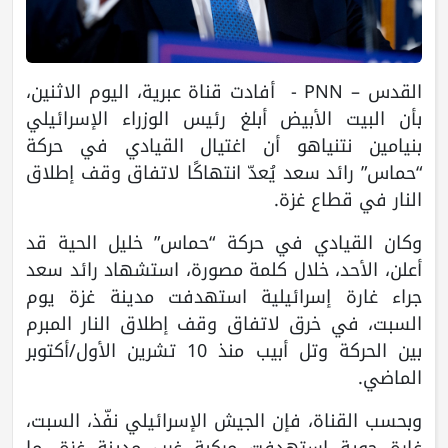
القدس – PNN - أفادت قناة عبرية، اليوم الاثنين،
بأن البيت الأبيض أبلغ رئيس الوزراء الإسرائيلي
بنيامين نتنياهو أن اغتيال القيادي في حركة
“حماس” رائد سعد يُعدّ انتهاكًا لاتفاق وقف إطلاق
النار في قطاع غزة.
وكان القيادي في حركة “حماس” خليل الحية قد
أعلن، الأحد، خلال كلمة مصورة، استشهاد رائد سعد
جراء غارة إسرائيلية استهدفت مدينة غزة يوم
السبت، في خرق لاتفاق وقف إطلاق النار المبرم
بين الحركة وتل أبيب منذ 10 تشرين الأول/أكتوبر
الماضي.
وبحسب القناة، فإن الجيش الإسرائيلي نفّذ، السبت،
غارة جوية استهدفت مركبة غرب مدينة غزة، ما