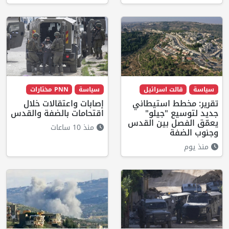
سياسة
قالت اسرائيل
سياسة
PNN مختارات
تقرير: مخطط استيطاني
إصابات واعتقالات خلال
جديد لتوسيع "جيلو"
اقتحامات بالضفة والقدس
يعمّق الفصل بين القدس
منذ 10 ساعات
وجنوب الضفة
منذ يوم