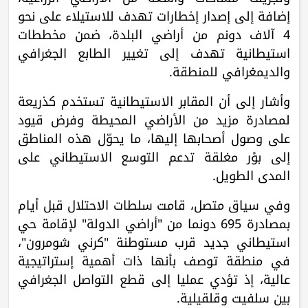
إضافة إلى إصدار إخطارات تهدف للاستيلاء على نحو
4 آلاف دونم من أراضي البلدة، ضمن مخططات
استيطانية تهدف إلى تغيير الطابع الجغرافي
والديمغرافي للمنطقة.
وأشار إلى أن المقابر الاستيطانية تستخدم كذريعة
لمصادرة مزيد من الأراضي المحيطة وفرض قيود
على وصول أصحابها إليها، ما يحوّل هذه المناطق
إلى بؤر مغلقة تدعم التوسع الاستيطاني على
المدى الطويل.
وفي سياق متصل، قامت سلطات الاحتلال قبل أيام
بمصادرة 695 دونما من "أراضي الدولة" لإقامة حي
استيطاني جديد قرب مستوطنة "كرني شومرون"،
في منطقة توصف بأنها ذات أهمية إستراتيجية
عالية، إذ تؤدي عمليا إلى قطع التواصل الجغرافي
بين سلفيت وقلقيلية.