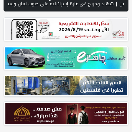
ر المفتوحة وفرص نجاحه في فلسطين. | خلال 300 يوم.. 4091 خرقا إسرائيليا لاتفاق غزة و1254 شهيدا | الدفاع المدني ينتشل جثامين ورفات 19 شهيداً في غزة من تحت أنقاض منزل لعائلة ويواصل البحث عن مفقودين | 8 دول عربية وإسلامية تدين انتهاكات إسرائيل في غزة وتحذر من نسف المسار السياسي | "هيومن رايتس ووتش" تتهم "إسرائيل" بجرائم حرب بعد اغتيال الصحفية آمال خليل في جنوب لبنان | طهران: مضيق هرمز سيظل مغلقا حتى تنتهي التهديدات ضد إ