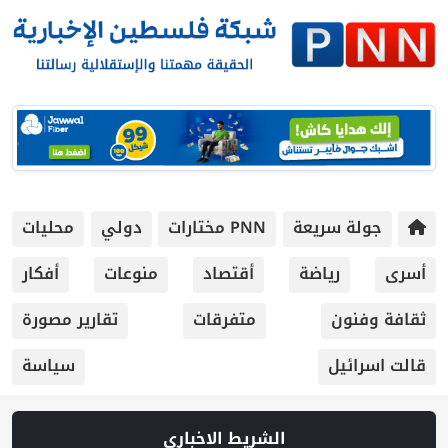
جولة سريعة
PNN مختارات
دولي
محليات
أسرى
رياضة
أقتصاد
منوعات
أفكار
ثقافة وفنون
متفرقات
تقارير مصورة
قالت اسرائيل
سياسة
الشريط الاخباري