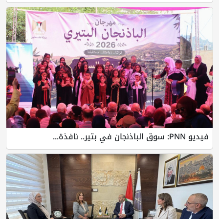
فيديو PNN: سوق الباذنجان في بتير.. نافذة...