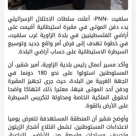
سلفيت -PNN- أعلنت سلطات الاحتلال الإسرائيلي
بدء دفن الموتى في مقبرة استيطانية أقيمت على
أراضي الفلسطينيين في بلدة الزاوية غرب سلفيت،
في خطوة تهدف إلى فرض أمر واقع جديد وتوسيع
السيطرة الاستيطانية على حساب أراضي البلدة.
وأكد مسير أعمال رئيس بلدية الزاوية، أمير شقير، أن
المستوطنين استولوا على نحو 180 دونما في
الجهة الغربية من البلدة، حيث جرى تجهيز المقبرة
ودفن أحد الموتى فيها، معتبرا ذلك انتهاكا واضحا
لحقوق الملكية الخاصة ومحاولة لتكريس السيطرة
على الأرض بالقوة.
وأوضح شقير أن المنطقة المستهدفة تتعرض يوميا
لاعتداءات المستوطنين، تشمل اقتلاع أشجار الزيتون
وتجريف مساحات واسعة من الأراضي الزراعية،