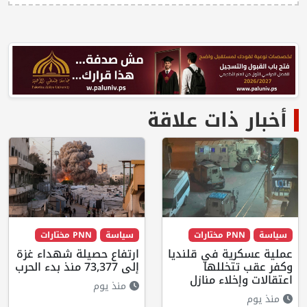
أخبار ذات علاقة
سياسة
PNN مختارات
سياسة
PNN مختارات
عملية عسكرية في قلنديا
ارتفاع حصيلة شهداء غزة
وكفر عقب تتخللها
إلى 73,377 منذ بدء الحرب
اعتقالات وإخلاء منازل
منذ يوم
منذ يوم