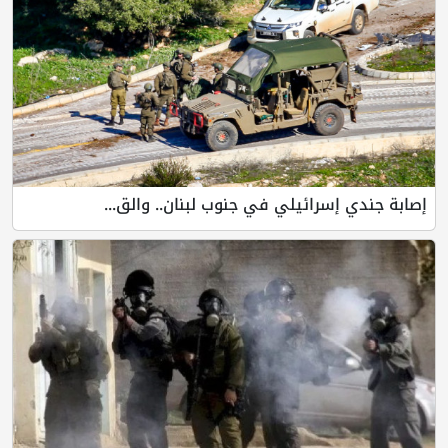
إصابة جندي إسرائيلي في جنوب لبنان.. والق...