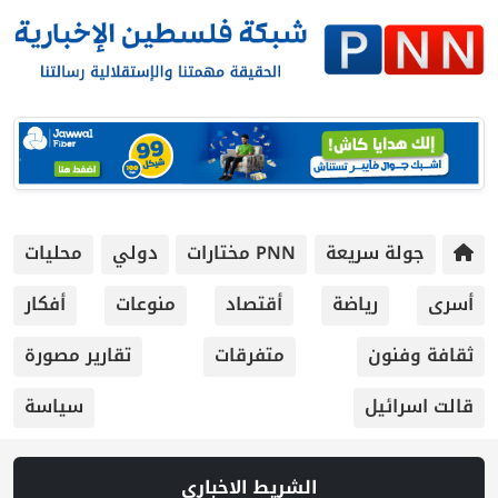
جولة سريعة
PNN مختارات
دولي
محليات
أسرى
رياضة
أقتصاد
منوعات
أفكار
ثقافة وفنون
متفرقات
تقارير مصورة
قالت اسرائيل
سياسة
الشريط الاخباري