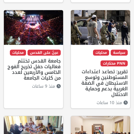
سياسة
محليات
عينٌ على القدس
محليات
جامعة القدس تختتم
PNN مختارات
فعاليات حفل تخريج الفوج
تقرير: تصاعد اعتداءات
الخامس والأربعين لعدد
المستوطنين وتوسع
من كليات الجامعة
الاستيطان في الضفة
منذ 9 ساعات
الغربية بدعم وحماية
الاحتلال
منذ 10 ساعات