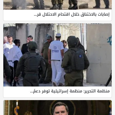
إصابات بالاختناق خلال اقتحام الاحتلال قر...
منظمة التحرير: منظمة إسرائيلية توفر دعمً...