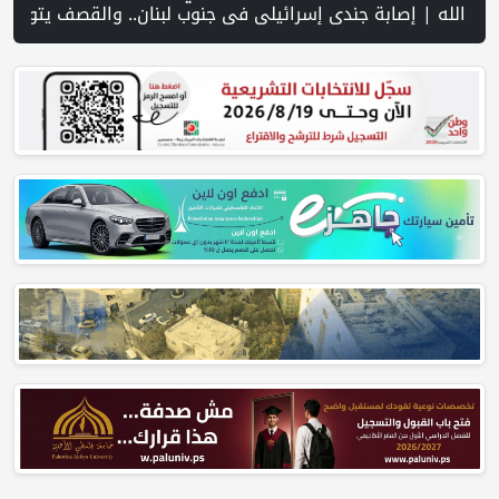
ق خلال اقتحام الاحتلال قرية المغير شمال شرق رام الله | منظمة التحرير: منظمة إسرائيلية توفر دعمًا للمستوطنين المتهمين بجرائم ضد ا