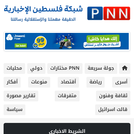
جولة سريعة
PNN مختارات
دولي
محليات
أسرى
رياضة
أقتصاد
منوعات
أفكار
ثقافة وفنون
متفرقات
تقارير مصورة
قالت اسرائيل
سياسة
الشريط الاخباري