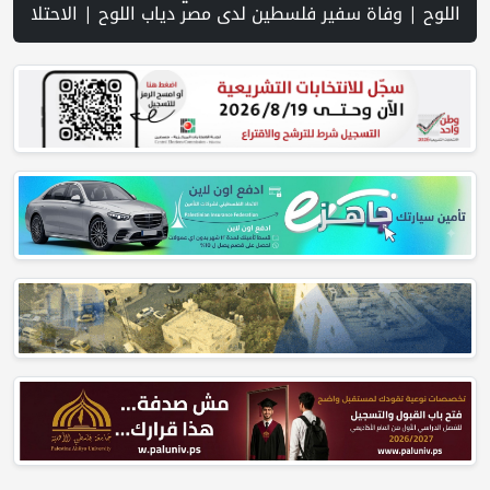
لتضامن مع شعبنا | معاريف: حماس ترمم بنيتها التحتية والجيش الإسرائيلي مقيد بفعل الضغوط الأميركية | شهادات جنود تكشف تغوّل إرهاب المستوطنين وتواطؤ جيش الاحتلال في الضفة | قصف وإطلاق نار إسرائيلي متواصل يستهدف النازحين في غزة | الجيش الإسرائيلي: أنهينا 80% من "مشروع الشرق" على الحدود مع سوريا | الاحتلال يقتحم عدة قرى في نابلس ويداهم منازل ويستجوب مواطنين | اسعار صرف العملات | حملة في الولايات المتحدة تدعو الأطباء لمقاطعة الجمعية الطبية الأمريكية احتجاجاً على موقفها من غزة | مفاوضات هرمز تتقدم وسط مؤشرات على تهدئة | إسرائيل: مشروع إماراتي لإقامة مجمّع خيام في غزة تحت إشراف الجيش