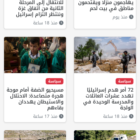
يهاجمون منزلا ويقتحمون
للانتقال إلى المرحلة
مناطق في بيت لحم
الثانية من اتفاق غزة
وننتظر التزام إسرائيل
منذ يوم
منذ 18 ساعة
سياسة
سياسة
72 أمر هدم إسرائيليًا
مسيحيو الضفة أمام موجة
تهدد عشرات العائلات
هجرة متصاعدة: الاحتلال
والمدرسة الوحيدة في
والاستيطان يهددان
الولجة
بقاءهم
منذ 18 ساعة
منذ 17 ساعة