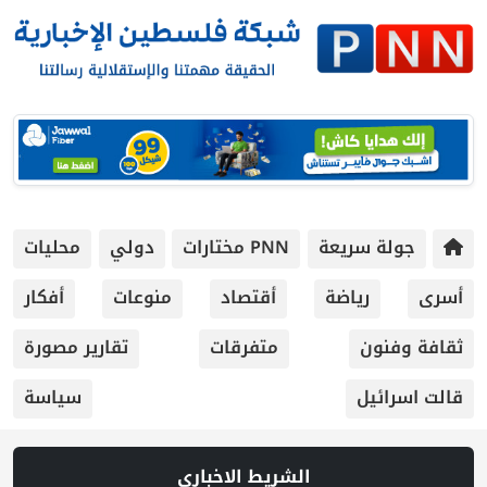
جولة سريعة
PNN مختارات
دولي
محليات
أسرى
رياضة
أقتصاد
منوعات
أفكار
ثقافة وفنون
متفرقات
تقارير مصورة
قالت اسرائيل
سياسة
الشريط الاخباري