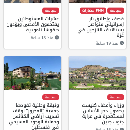
سياسة
PNN مختارات
سياسة
قصف وإطلاق نار
عشرات المستوطنين
إسرائيلي متواصل
يقتحمون الأقصى ويؤدون
يستهدف النازحين في
طقوسًا تلمودية
غزة
منذ 18 ساعة
منذ 19 ساعة
سياسة
سياسة
وزراء وأعضاء كنيست
وثيقة وطنية تقودها
يضعون حجر الأساس
جمعية “المخرور” لوقف
لمستعمرة في عرابة
تسريب أراضي الكنائس
جنوب جنين
وحماية الوجود المسيحي
في فلسطين
منذ 16 ساعة