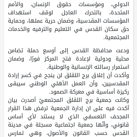
الدولي، ومؤسسات حقوق الإنسان، والأمم
المتحدة، بالتحرك العاجل لوقف استهداف
المؤسسات المقدسية، وضمان حرية عملها، وحماية
حق سكان القدس في التعليم والترفيه والخدمات
المجتمعية.
ودعت محافظة القدس إلى أوسع حملة تضامن
محلية ودولية لإعادة فتح المركز فورًا، وضمان
استمرار رسالته الإنسانية والوطنية.
وأكدت أن إغلاق برج اللقلق لن ينجح في كسر إرادة
المقدسيين، وأن العمل الأهلي الوطني سيبقى
ركيزة أساسية في معركة الصمود.
وكانت جمعية برج اللقلق المجتمعيّ أصدرت بيان
أكدت فيه على ان إدارة الجمعية ترفض هذا القرار
المجحف التعسفي الذي لا يستند لأي أساس
قانوني، وأنّها جمعية اجتماعية مسجلة في مدينة
القدس حسب القانون والأصول، وهي تمارس