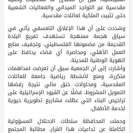
مقدسية عبر التواجد الميداني والفعاليات الشعبية
حتى تثبيت الملكية لعائلات مقدسية.
وشددت على أن هذا الإغلاق التعسفي يأتي في
سياق هجمة ممنهجة تستهدف تفريغ البلدة
القديمة من مضمونها الفلسطيني، وتجفيف منابع
العمل الأهلي، ومحاصرة أي فضاء يحافظ على
الهوية الوطنية للمدينة.
وأشارت إلى أن الجمعية سبق أن تعرضت لمداهمات
متكررة، ومنع لأنشطة رياضية جامعة للعائلات
المقدسية، ومحاولات خنق مالي نتيجة رفضها
التمويل المشروط، فضلًا عن القيود الإسرائيلية على
تراخيص البناء التي عطّلت مشاريع تطويرية حيوية
لخدمة الأطفال.
وحملت المحافظة سلطات الاحتلال المسؤولية
الكاملة عن تداعيات هذا القرار، مطالبة المجتمع