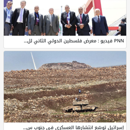
PNN فيديو : معرض فلسطين الدولي الثاني لل...
إسرائيل توسّع انتشارها العسكري في جنوب س...