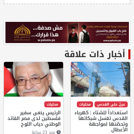
أخبار ذات علاقة
عينٌ على القدس
محليات
محليات
استعداداً للشتاء : كهرباء
الرئيس ينعى سفير
القدس تغسل شبكاتها
فلسطين لدى مصر القائد
وتحصّنها لمواجهة
الوطني دياب اللوح
الأعطال
منذ 23 ساعة