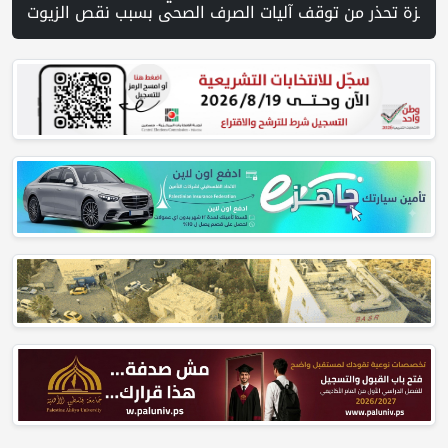
بين | ترامب: ويل شارف سيصبح مستشار البيت الأبيض ومساعدا للرئيس | الاحتلال يواصل عدوانه على غزة | أوروبا الغربية تسجل أعلى حرارة صيفية في تاريخها خلال حزيران وتموز الماضيين | مفاو