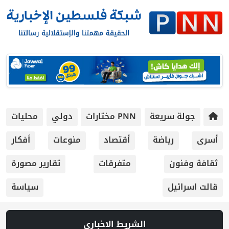
جولة سريعة
PNN مختارات
دولي
محليات
أسرى
رياضة
أقتصاد
منوعات
أفكار
ثقافة وفنون
متفرقات
تقارير مصورة
قالت اسرائيل
سياسة
الشريط الاخباري