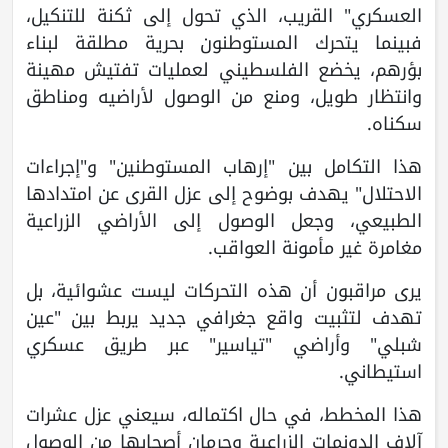
العسكري" القريب، الذي تحول إلى ثكنة للتنكيل،
فبينما يتحرك المستوطنون بحرية مطلقة لبناء
بؤرهم، يخضع الفلسطيني لعمليات تفتيش مهينة
وانتظار طويل، ومنع من الوصول لأراضيه ومناطق
سكناه.
هذا التكامل بين "إرهاب المستوطنين" و"إجراءات
الاحتلال" يهدف بوضوح إلى عزل القرى عن امتدادها
الطبيعي، وجعل الوصول إلى الأراضي الزراعية
مغامرة غير مأمونة العواقب.
يرى مراقبون أن هذه التحركات ليست عشوائية، بل
تهدف لتثبيت واقع جغرافي جديد يربط بين "عين
شبلي" وأراضي "تياسير" عبر طريق عسكري
استيطاني.
هذا المخطط، في حال اكتماله، سيعني عزل عشرات
آلاف الدونمات الزراعية وحرمان أصحابها من الوصول