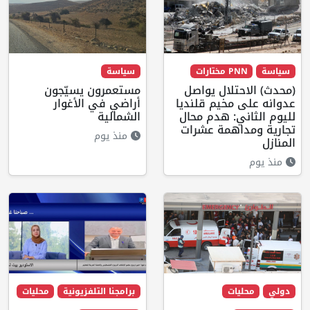
سياسة
PNN مختارات
سياسة
(محدث) الاحتلال يواصل
مستعمرون يسيّجون
عدوانه على مخيم قلنديا
أراضي في الأغوار
لليوم الثاني: هدم محال
الشمالية
تجارية ومداهمة عشرات
منذ يوم
المنازل
منذ يوم
دولي
محليات
برامجنا التلفزيونية
محليات