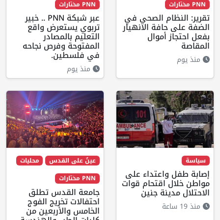
PNN مختارات
PNN مختارات
تقرير: النظام الصحي في
عبر شبكة PNN .. خبير
الضفة على حافة الانهيار
تربوي يستعرض واقع
بفعل احتجاز أموال
التعليم بالمصادر
المقاصة
المفتوحة وفرص نجاحه
في فلسطين.
منذ يوم
منذ يوم
سياسة
عينٌ على القدس
محليات
إصابة طفل واعتداء على
PNN مختارات
مواطن خلال اقتحام قوات
جامعة القدس تطلق
الاحتلال مدينة جنين
احتفالات تخريج الفوج
منذ 19 ساعة
الخامس والأربعين من