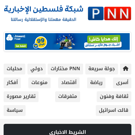
جولة سريعة
PNN مختارات
دولي
محليات
أسرى
رياضة
أقتصاد
منوعات
أفكار
ثقافة وفنون
متفرقات
تقارير مصورة
قالت اسرائيل
سياسة
الشريط الاخباري