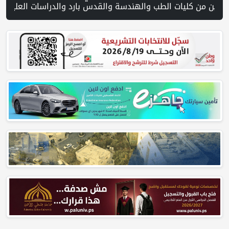
يديو PNN: سوق الباذنجان في بتير.. نافذة اقتصادية ورسالة صمود على أرض والتمسك بالجذور | الخليلي تبحث مع النائب العام تعزيز الشراكة في منظومة الحماية ومناهضة العنف ضد المرأة | سلطة النقد: ارتفاع نسبة الشمول المالي في فلسطين إلى 73% منتصف عام 2026 | عبر شبكة PNN .. خبير تربوي يستعرض واقع الت