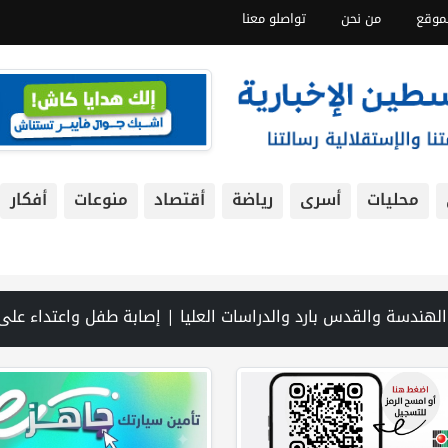
موقع
من نحن
تواصلو معنا
محليات
أسرى
رياضة
أقتصاد
منوعات
أفكار
ظومة الحماية ومناهضة العنف ضد المرأة | سلطة النقد: ارتفاع نسبة الشمول المالي في فلسطين إلى 73% منتصف عام 2026 | عبر شبكة PNN .. خبير تربوي يستعرض واقع التعليم بالمصادر المفتوحة وفرص نجاحه في فلسطين. | خلال 300 يوم.. 4091 خرقا إسرائيليا لاتفاق غزة و1254 شهيدا | الدفاع المدني ينتشل جثامين و