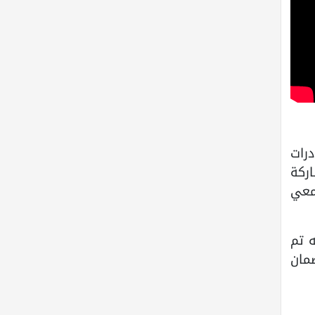
خمس مبادرات
ركة
معي
 تم
مان