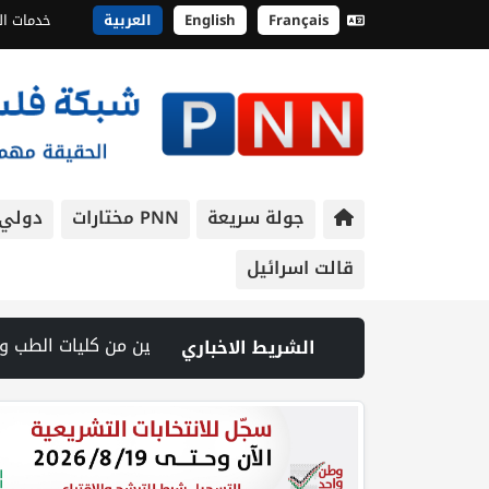
Français
English
العربية
خدمات ال
جولة سريعة
PNN مختارات
دولي
قالت اسرائيل
 مدينة جنين | شهيد وجريح في غارة إسرائيلية على جنوب لبنان وسط تصعيد ميداني ومفاوضات في روما | قوات الاحتلال تقتحم جنين عقب رشق مركبة إسرائيلية بالحجارة | فيديو PNN: سوق الباذنجان في بتير.. نافذة اقتصادية ورسالة صمود على أرض والتمسك بالجذور | الخليلي تبحث مع النائب العام تعزيز الشراكة في من
الشريط الاخباري