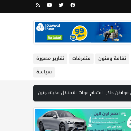
ثقافة وفنون
متفرقات
تقارير مصورة
سياسة
رفات 19 شهيداً في غزة من تحت أنقاض منزل لعائلة ويواصل البحث عن مفقودين | 8 دول عربية وإسلامية تدين انتهاكات إسرائيل في غزة وتحذر من نسف المسار السياسي | "هيومن رايتس ووتش" تتهم "إسرائيل" بجرائم حرب بعد اغتيال الصحفية آمال خليل في جنوب لبنان | طهران: مضيق هرمز سيظل مغلقا حتى تنتهي التهديدات