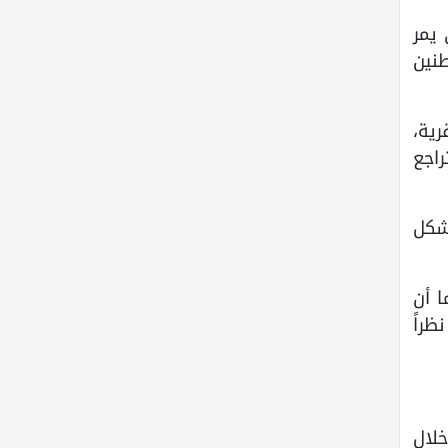
 يمر
طنين
ية،
راجع
بشكل
ا أن
ظراً
لال