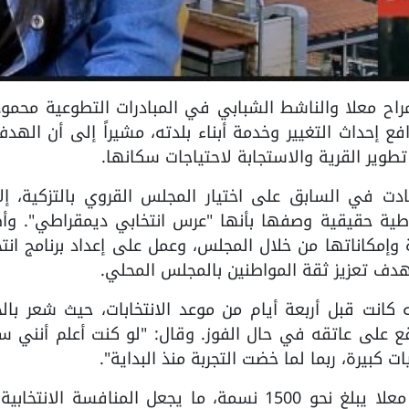
روي مراح معلا والناشط الشبابي في المبادرات التطوعية محمود
فع إحداث التغيير وخدمة أبناء بلدته، مشيراً إلى أن الهد
طوير القرية والاستجابة لاحتياجات سكانها.
دت في السابق على اختيار المجلس القروي بالتزكية، إلا
اطية حقيقية وصفها بأنها "عرس انتخابي ديمقراطي". وأ
ية وإمكاناتها من خلال المجلس، وعمل على إعداد برنامج انت
هدف تعزيز ثقة المواطنين بالمجلس المحلي.
 كانت قبل أربعة أيام من موعد الانتخابات، حيث شعر با
قع على عاتقه في حال الفوز. وقال: "لو كنت أعلم أنني 
كبيرة، ربما لما خضت التجربة منذ البداية".
وبيّن أبو شقرة أن عدد سكان قرية مراح معلا يبلغ نحو 1500 نسمة، ما يجعل المنافسة الانت