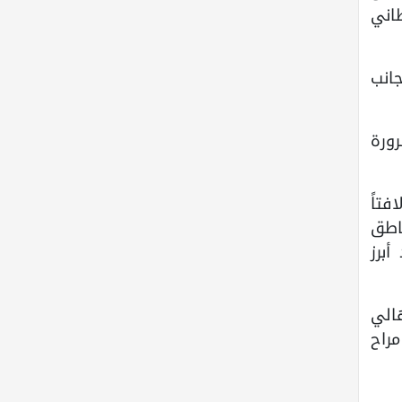
اني
جانب
رورة
فتاً
ناطق
أبرز
الي
راح