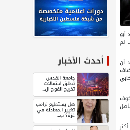
 أبو
ف لم
أحدث الأخبار
 أن
ضاف
خابي
جامعة القدس
تطلق احتفالات
تخريج الفوج ال...
لخوف
هل يستطيع ترامب
سأصل
تغيير المعادلة في
غزة؟ ب...
خابية أكثر