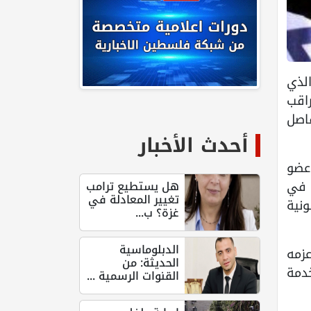
—الذي
اقب
اصل
أحدث الأخبار
ح الائتلاف الحكومي الفاشي) السباق في جولة الإعادة بحصوله على تأييد 61 عضو
م في
هل يستطيع ترامب
تغيير المعادلة في
انونية
غزة؟ ب...
الدبلوماسية
عزمه
الحديثة: من
خدمة
القنوات الرسمية ...