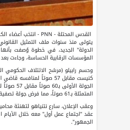
القدس المحتلة - PNN - 
يتولى منذ سنوات ملف التمثيل القانون
الدولة" الجديد، في خطوة وُصفت بأنها
المؤسسات الرقابية الحساسة، وجاءت بعد 
كنيست مقابل 57 صوتاً لمناف
الجولة الأو
المتمثلة بـ61 صوتاً، مما فرض جولة تصفية ثانية خاضها معسكر نتنياهو بضغط مكثف لضمان النتيجة.
وعقب الإعلان، سارع نتنياهو لتهنئة محامي
عقد "اجتماع عمل أول" معه خلال الأيام ال
الجمهور".