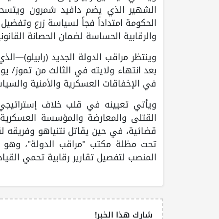
الشهير الذي يضم دافيد شمرون ويتسحاق 
الحكومة امتداداً فجاً لسياسة زرع وتفضيل
والرقابية الحساسة لضمان الحصانة القانوني
وينتظر مراقب الدولة الجديد (رابيلو)—الذ
بعد انتهاء ولايته في الثالث من تموز/ يولي
في الإخفاقات العسكرية والأمنية والسياسية 
ويأتي تعيينه في قلب خلاف إستراتيجي 
القتلى والمعارضة والمؤسسة العسكرية
قضائية، في حين يقاتل نتنياهو وفريقه 
تحت مظلة مكتب "مراقب الدولة"، وهو 
المنصب لتفصيل تقارير رقابية تحمي القي
شارك هذا الخبر!