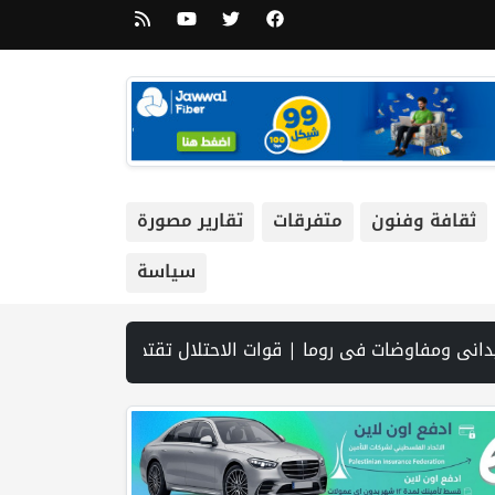
ثقافة وفنون
متفرقات
تقارير مصورة
سياسة
عان اتفاقية لتعزيز جاهزية الانتخابات التشريعية | نتنياهو يوافق على إدخال 50 ألف عامل أجنبي بدلا من العمال الفلسطينيي | الرئاسة تدين وتحذر الاحتلال من استمرار حربه الشاملة على الشعب الفلسطيني ومخاطر ذلك على المنطقة بأسرها | تقرير: النظام الصحي في الضفة على حافة الانهيار بفعل احتجاز أموال المقاصة | نادي الأسير: الاحتلال يعتقل ويحقق ميدانياً مع أكثر من (60) مواطناً من مخيم قلنديا | الاحتلال يقتحم مخيم عسكر شرق نابلس |