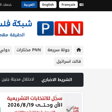
Français
English
العربية
خدمات ال
جولة سريعة
PNN مختارات
دولي
قالت اسرائيل
عقب رشق مركبة إسرائيلية بالحجارة | فيديو PNN: سوق الباذنجان في بتير.. نافذة اقتصادية ورسالة صمود على أرض والتمسك بالجذور | الخليلي تبحث مع النائب العام تعزيز الشراكة في منظومة الحماية ومناهضة العنف ضد المرأة | سلطة النقد: ارتفاع نسبة الشمول المالي في فلسطين إلى 73% منتصف عام 2026 | عبر شبكة PNN .. خبير تربوي يستعرض واقع التعليم بالمصادر المفتوحة وفرص نجاحه في فلسطين. | خلال 300 يوم.. 4091 خرقا إسرائيليا لاتفاق غزة 
الشريط الاخباري