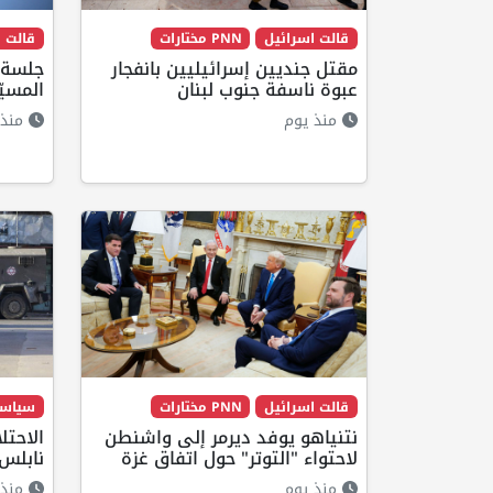
قالت اسرائيل
PNN مختارات
قالت ا
مقتل جنديين إسرائيليين بانفجار
جلسة أ
عبوة ناسفة جنوب لبنان
المسيّ
منذ يوم
منذ 
قالت اسرائيل
PNN مختارات
سياس
نتنياهو يوفد ديرمر إلى واشنطن
الاحت
لاحتواء "التوتر" حول اتفاق غزة
نابلس
منذ يوم
منذ 