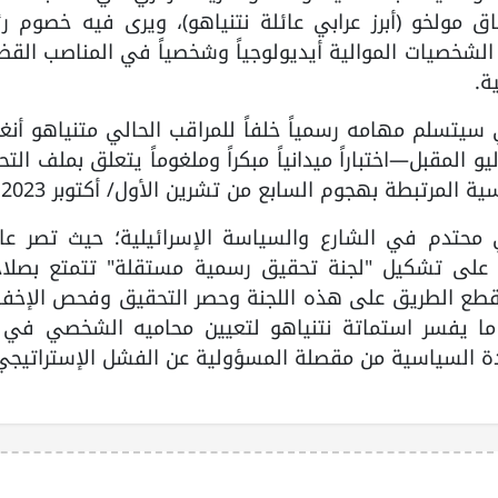
مولخو (أبرز عرابي عائلة نتنياهو)، ويرى فيه خصوم ر
 الشخصيات الموالية أيديولوجياً وشخصياً في المناصب القض
ة.
ي سيتسلم مهامه رسمياً خلفاً للمراقب الحالي متنياهو أنغ
و المقبل—اختباراً ميدانياً مبكراً وملغوماً يتعلق بملف الت
المرتبطة بهجوم السابع من تشرين الأول/ أكتوبر 2023.
محتدم في الشارع والسياسة الإسرائيلية؛ حيث تصر عائ
 على تشكيل "لجنة تحقيق رسمية مستقلة" تتمتع بصلاح
لقطع الطريق على هذه اللجنة وحصر التحقيق وفحص الإخفا
ما يفسر استماتة نتنياهو لتعيين محاميه الشخصي في 
ادة السياسية من مقصلة المسؤولية عن الفشل الإستراتيجي