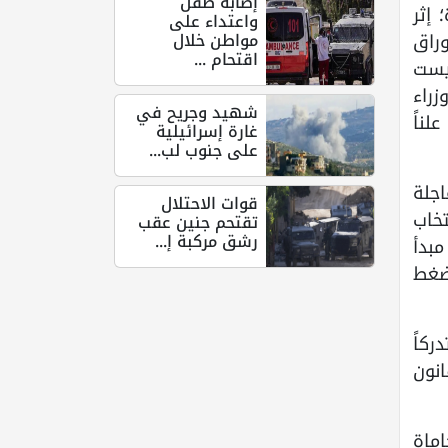
إصابة طفل
 إثر
واعتداء على
مواطن خلال
وراق
اقتحام ...
نيست
زراء
شهيد وجريح في
لناً
غارة إسرائيلية
على جنوب لب...
جلة
قوات الاحتلال
تخاب
تقتحم جنين عقب
رشق مركبة إ...
مبدأ
ضغط
ركاً
انون
اماة