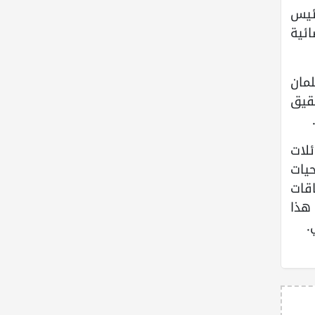
ئيس
ائية
لمان
حقيق
لات
يات
قات
هذا
.