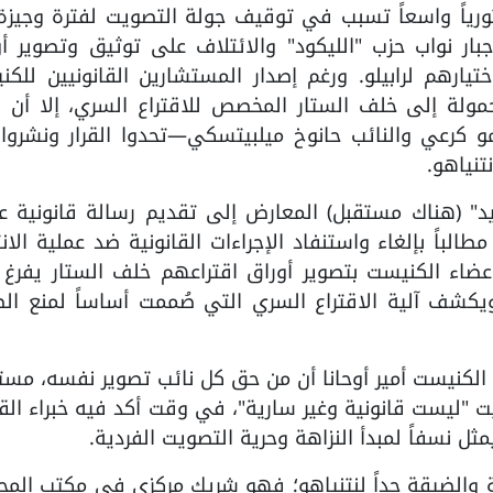
تورياً واسعاً تسبب في توقيف جولة التصويت لفترة وجيزة؛
بار نواب حزب "الليكود" والائتلاف على توثيق وتصوير أ
يارهم لرابيلو. ورغم إصدار المستشارين القانونيين للك
مولة إلى خلف الستار المخصص للاقتراع السري، إلا أن و
مو كرعي والنائب حانوخ ميلبيتسكي—تحدوا القرار ونشروا ع
تنياهو.
د" (هناك مستقبل) المعارض إلى تقديم رسالة قانونية عا
لباً بإلغاء واستنفاد الإجراءات القانونية ضد عملية الان
عضاء الكنيست بتصوير أوراق اقتراعهم خلف الستار يفرغ 
يكشف آلية الاقتراع السري التي صُممت أساساً لمنع ال
كنيست أمير أوحانا أن من حق كل نائب تصوير نفسه، مستد
يت "ليست قانونية وغير سارية"، في وقت أكد فيه خبراء الق
 نسفاً لمبدأ النزاهة وحرية التصويت الفردية.
قة والضيقة جداً لنتنياهو؛ فهو شريك مركزي في مكتب المح