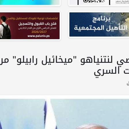
لنتنياهو "ميخائيل رابيلو" مراق
ت السري
ل