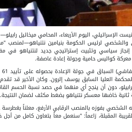
انتخب أعضاء الكنيست الإسرائيلي، اليوم الأربعاء، المحامي ميخائيل رابيلو
ي والشخصي لرئيس الحكومة بنيامين نتنياهو—لمنصب "مر
 إنجاز سياسي وتثبيت إستراتيجي جديد لنتنياهو في مف
معركة كواليس حامية وجولة إعادة عاصفة.
وحسم رابيلو (مرش
سه قاضي المحكمة العليا السابق يوسف إلرون. وكان الأخير قد تقد
لى بـ60 صوتاً مقابل 57 صوتاً لرابيلو، دون أن ينجح أي منهما في حصد نسبة الحسم الق
ه الشخصي بفوزه بالمنصب الرقابي الأرفع، معلناً بغطرسة 
قريبة المقبلة، زاعماً: "سنعمل معاً بتعاون كامل من أجل 