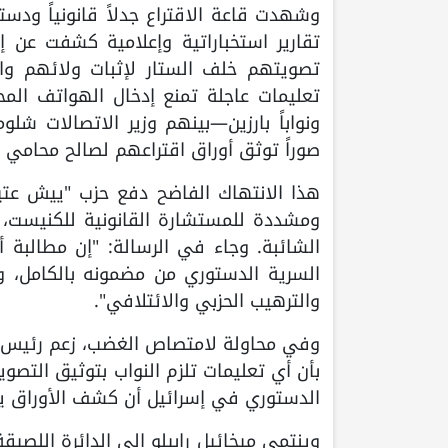
وشهدت قاعة الاقتراع جدلاً قانونياً ودس
تقارير استخباراتية وإعلامية كشفت عن إج
تصويتهم خلف الستار لإثبات ولائهم واخت
تعليمات عاجلة تمنع إدخال الهواتف المح
ونواباً بارزين—بينهم وزير الاتصالات شلو
صوراً توثق أوراق اقتراعهم لصالح محامي ن
هذا الانتهاك الفاضح دفع حزب "ييش عتي
ومشددة للمستشارة القانونية للكنيست، مطا
الشائبة. وجاء في الرسالة: "إن مطالبة أ
السرية الدستوري من مضمونه بالكامل، و
والترهيب الحزبي والائتلافي".
وفي محاولة لامتصاص الغضب، زعم رئيس ال
بأن أي تعليمات تلزم النواب بتوثيق التصو
الدستوري في إسرائيل أن كشف الأوراق يمثل
وينتمي ميخائيل رابيلو إلى الدائرة اللصي