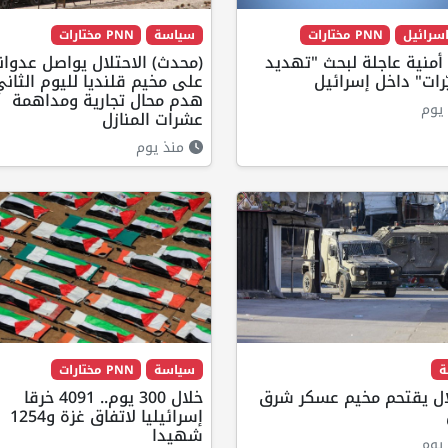
سرائيل
PNN مختارات
سياسة
PNN مختارات
منية عاجلة لبحث "تهديد
(محدث) الاحتلال يواصل عدوان
رات" داخل إسرائيل
على مخيم قلنديا لليوم الثاني
هدم محال تجارية ومداهمة
يوم
عشرات المنازل
منذ يوم
ة
سياسة
PNN مختارات
لال يقتحم مخيم عسكر شرق
خلال 300 يوم.. 4091 خرقا
إسرائيليا لاتفاق غزة و1254
شهيدا
يوم