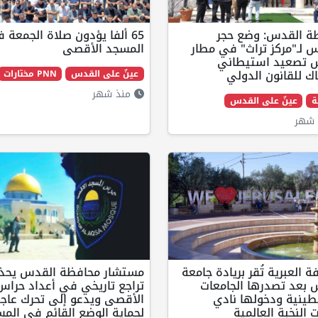
ة القدس: وضع حجر
65 ألفا يؤدون صلاة الجمعة 
 لـ"مركز تراث" في مطار
المسجد الأقصى
 تصعيد استيطاني
ك للقانون الدولي
عينٌ على القدس
PNN مختارات
منذ شهر
ة
عينٌ على القدس
شهر
ة العبرية تُقر بريادة جامعة
مستشار محافظة القدس يحذر
 بعد تصدرها الجامعات
تراجع تاريخي في أعداد حراس
طينية ودخولها نادي
الأقصى ويدعو إلى تحرك عاج
 النخبة العالمية
لحماية الوضع القائم في الم