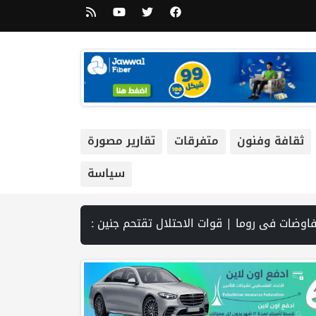
ثقافة وفنون
متفرقات
تقارير مصورة
سياسة
جاهزية الانتخابات التشريعية | نتنياهو يوافق على إدخال 50 ألف عامل أجنبي بدلا من العمال الفلسطينيي | الرئاسة تدين وتحذر الاحتلال من استمرار حربه الشاملة على الشعب الفلسطيني ومخاطر ذلك على المنطقة بأسرها | تقرير: النظام الصحي في الضفة على حافة الانهيار بفعل احتجاز أموال المقاصة | نادي الأسير: الاحتلال يعتقل ويحقق ميدانياً مع أكثر من (60) مواطناً من مخيم قلنديا | الاحتلال يقتحم مخيم عسكر شرق نابلس | غزة: قصف مدفعي ونس