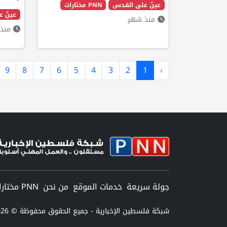
عينٌ على القدس
PNN مختارات
عينٌ 
منذ شهر
منذ 
9
8
7
6
5
4
3
2
1
‹
جولة سريعة
خدمات الموقع
من نحن
PNN مختارات
شبكة فلسطين الإخبارية - جميع الحقوق محفوظة © 2026