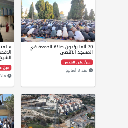
70 ألفا يؤدون صلاة الجمعة في
سلمته 
المسجد الأقصى
الاقصى
الشيخ
عينٌ على القدس
عينٌ 
منذ 3 أسابيع
منذ 3 أسابي