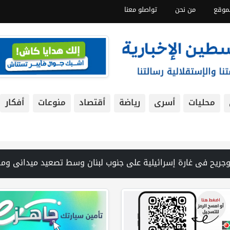
موقع
من نحن
تواصلو معنا
محليات
أسرى
رياضة
أقتصاد
منوعات
أفكار
ع المدني ينتشل جثامين ورفات 19 شهيداً في غزة من تحت أنقاض منزل لعائلة ويواصل البحث عن مفقودين | 8 دول عربية وإسلامية تدين انتهاكات إسرائيل في غزة وتحذر من نسف المسار السياسي | "هيومن رايتس ووتش" تتهم "إسرائيل" بجرائم حرب بعد اغتيال الصحفية آمال خليل في جنوب لبنان | طهران: مضيق هرمز سيظل مغلقا حتى تنتهي التهديدات ضد إيران | بدعم من الحكومة الكندية لجنة الانتخابات وبرنامج الأمم المتحدة الإنمائي يوقعان اتفاقية لتعزيز 