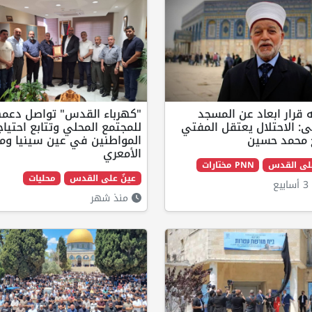
قرار ابعاد عن المسجد
"كهرباء القدس" تواصل دعمه
: الاحتلال يعتقل المفتي
للمجتمع المحلي وتتابع احتياج
 محمد حسين
المواطنين في عين سينيا وم
الأمعري
على القدس
PNN مختارات
عينٌ على القدس
محليات
ع
منذ شهر