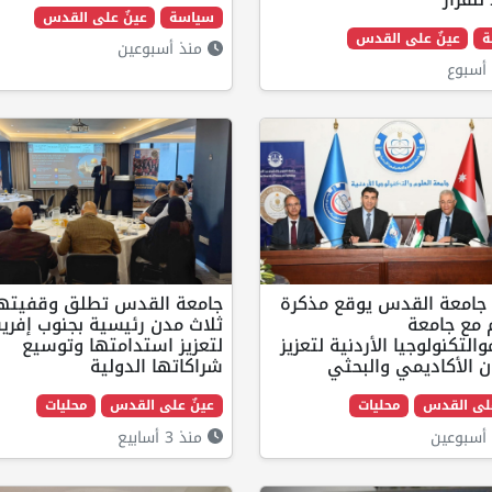
سياسة
عينٌ على القدس
ة
عينٌ على القدس
منذ أسبوعين
أسبوع
جامعة القدس يوقع مذكرة
جامعة القدس تطلق وقفيته
 مع جامعة
ثلاث مدن رئيسية بجنوب إفريق
والتكنولوجيا الأردنية لتعزيز
لتعزيز استدامتها وتوسيع
ن الأكاديمي والبحثي
شراكاتها الدولية
على القدس
محليات
عينٌ على القدس
محليات
أسبوعين
منذ 3 أسابيع