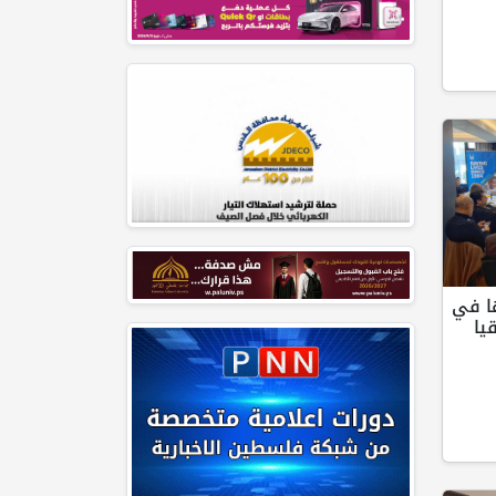
ا في
يا