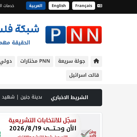
Français
English
العربية
خدمات ال
جولة سريعة
PNN مختارات
دولي
قالت اسرائيل
يلية بالحجارة | فيديو PNN: سوق الباذنجان في بتير.. نافذة اقتصادية ورسالة صمود على أرض والتمسك بالجذور | الخليلي تبحث مع النائب العام تعزيز الشراكة في منظومة الحماية ومناهضة العنف ضد المرأة | سلطة النقد: ارتفاع نسبة الشمول المالي في فلسطين إلى 73% منتصف عام 2026 | عبر شبكة PNN .. خبير تربوي يستعرض واقع التعليم بالمصادر المفتوحة وفرص نجاحه في فلسطين. | خلال 300 يوم.. 4091 خرقا إسرائيليا لاتفاق غزة و1254 شهيدا | الدفا
الشريط الاخباري