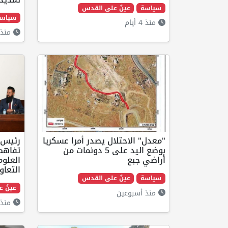
سياسة
عينٌ على القدس
سياس
منذ 4 أيام
منذ 
"معدل" الاحتلال يصدر أمرا عسكريا
رئيس 
بوضع اليد على 5 دونمات من
تفاهم
أراضي جبع
العلوم
التعاو
سياسة
عينٌ على القدس
عينٌ 
منذ أسبوعين
منذ 