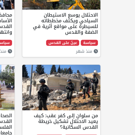
الاحتلال يوسع الاستيطان
محافظ
السياحي ويكثف مخططاته
الأساس
للسيطرة على مواقع أثرية في
القدس
الضفة والقدس
وانتها
سياسة
عينٌ على القدس
سياس
منذ شهر
منذ 
من سلوان إلى كفر عقب: كيف
الصحاف
يعيد الاحتلال تشكيل خريطة
القدس
القدس السكانية؟
الفلس
جامعات