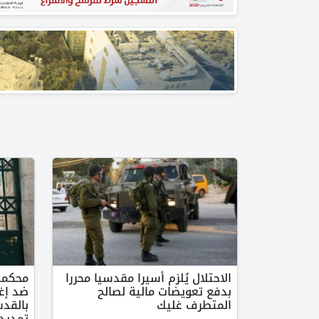
الاحتلال يُلزم أسيرا مقدسيا محررا
محكمة
بدفع تعويضات مالية لصالح
ضد إغل
المتطرف غليك
بالقد
تمديد 