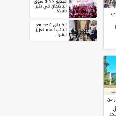
فيديو PNN: سوق
الباذنجان في بتير..
نافذة...
في
الخليلي تبحث مع
النائب العام تعزيز
الشرا...
 من
ل
سجد