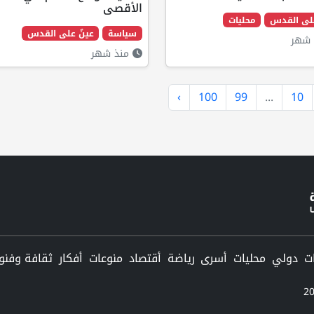
الأقصى
على القدس
محليات
سياسة
عينٌ على القدس
شهر
منذ شهر
›
100
99
...
10
دولي
محليات
أسرى
رياضة
أقتصاد
منوعات
أفكار
ثقافة وفنو