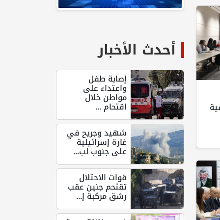
أحدث الأخبار
إصابة طفل
واعتداء على
مواطن خلال
اقتحام ...
ية
شهيد وجريح في
غارة إسرائيلية
على جنوب لب...
قوات الاحتلال
تقتحم جنين عقب
رشق مركبة إ...