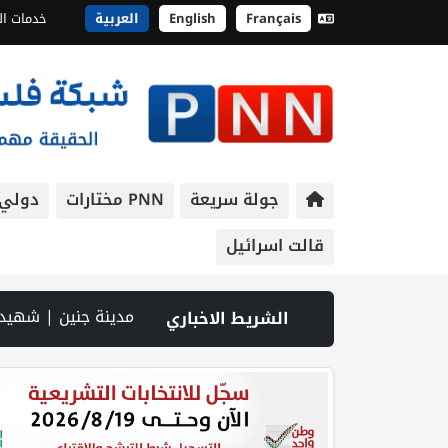
Français
English
العربية
خدمات ال
جولة سريعة
PNN مختارات
دولي
قالت اسرائيل
 إسرائيلية بالحجارة | فيديو PNN: سوق الباذنجان في بتير.. نافذة اقتصادية ورسالة صمود على أرض والتمسك بالجذور | الخليلي تبحث مع النائب العام تعزيز الشراكة في منظومة الحماية ومناهضة العنف ضد المرأة | سلطة النقد: ارتفاع نسبة الشمول المالي في فلسطين إلى 73% منتصف عام 2026 | عبر شبكة PNN .. خبير تربوي يستعرض واقع التعليم بالمصادر المفتوحة وفرص نجاحه في فلسطين. | خلال 300 يوم.. 4091 خرقا إسرائيليا لاتفاق غزة و1254 شهيدا |
الشريط الاخباري