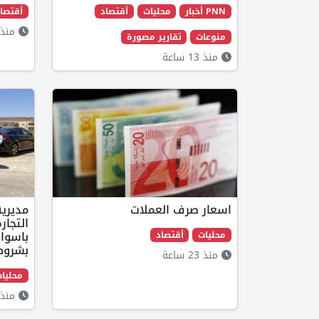
PNN أخبار
محليات
أقتصاد
أقتصا
منذ 17 ساع
منوعات
تقارير مصورة
منذ 13 ساعة
اسعار صرف العملات
مديرية
التجار
باسواق
محليات
أقتصاد
بشروط
منذ 23 ساعة
محليا
منذ 