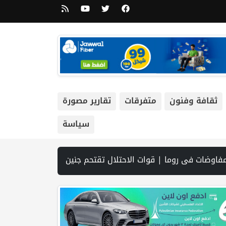
ثقافة وفنون
متفرقات
تقارير مصورة
سياسة
تعزيز جاهزية الانتخابات التشريعية | نتنياهو يوافق على إدخال 50 ألف عامل أجنبي بدلا من العمال الفلسطينيي | الرئاسة تدين وتحذر الاحتلال من استمرار حربه الشاملة على الشعب الفلسطيني ومخاطر ذلك على المنطقة بأسرها | تقرير: النظام الصحي في الضفة على حافة الانهيار بفعل احتجاز أموال المقاصة | نادي الأسير: الاحتلال يعتقل ويحقق ميدانياً مع أكثر من (60) مواطناً من مخيم قلنديا | الاحتلال يقتحم مخيم عسكر شرق نابلس | غزة: قصف مدف