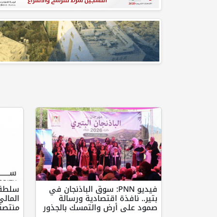
فيديو PNN: سوق الباذنجان في
سلطة ا
بتير.. نافذة اقتصادية ورسالة
صمود على أرض والتمسك بالجذور
منتصف ع