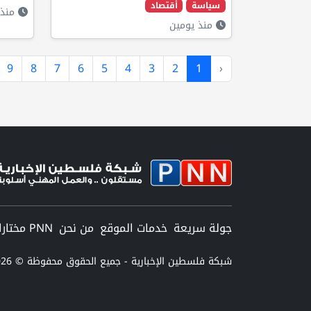
سياسة
أقتصاد
منذ 
منذ يومين
9
8
7
6
5
4
3
2
1
‹
جولة سريعة
خدمات الموقع
من نحن
PNN مختارات
شبكة فلسطين الإخبارية - جميع الحقوق محفوظة © 2026