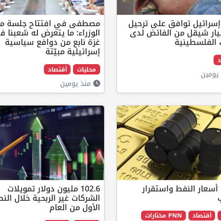
إسرائيل توافق على ترحيل
مصطفى في افتتاح جلسة م
 مليار شيقل من الفائض لدى
الوزراء: ما يتعرض له شعبنا ف
 الفلسطينية
غزة نابع من دوافع سياسية
إسرائيلية مبيّتة
د
محليات
أقتصاد
يومين
منذ يومين
 أسعار النفط واستقرار
102.6 مليون دولار تمويلات
الشركات غير الربحية خلال ال
الأول من العام
أقتصاد
PNN مختارات