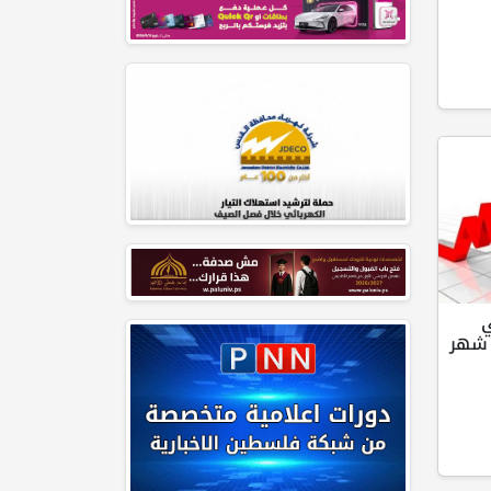
ي
 شهر