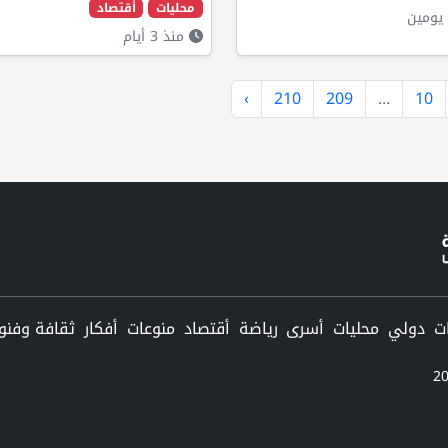
محليات
أقتصاد
يومين
منذ 3 أيام
›
210
209
...
10
دولي
محليات
أسرى
رياضة
أقتصاد
منوعات
أفكار
ثقافة وفنو