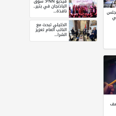
فيديو PNN: سوق
الباذنجان في بتير..
نافذة...
جلس
ي
الخليلي تبحث مع
النائب العام تعزيز
الشرا...
نصف