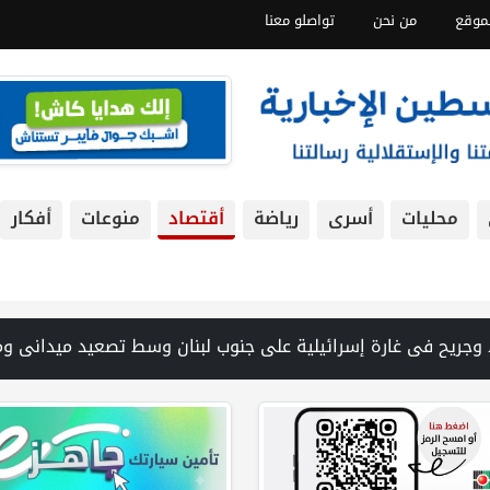
موقع
من نحن
تواصلو معنا
محليات
أسرى
رياضة
أقتصاد
منوعات
أفكار
 الدفاع المدني ينتشل جثامين ورفات 19 شهيداً في غزة من تحت أنقاض منزل لعائلة ويواصل البحث عن مفقودين | 8 دول عربية وإسلامية تدين انتهاكات إسرائيل في غزة وتحذر من نسف المسار السياسي | "هيومن رايتس ووتش" تتهم "إسرائيل" بجرائم حرب بعد اغتيال الصحفية آمال خليل في جنوب لبنان | طهران: مضيق هرمز سيظل مغلقا حتى تنتهي التهديدات ضد إيران | بدعم من الحكومة الكندية لجنة الانتخابات وبرنامج الأمم المتحدة الإنمائي يوقعان اتفاقية ل