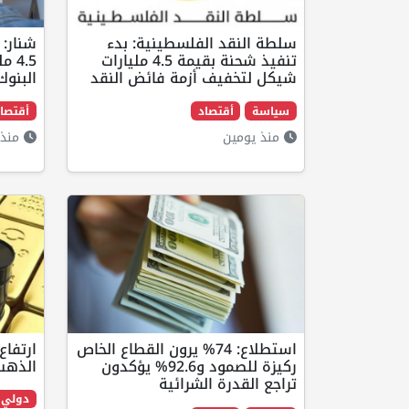
سلطة النقد الفلسطينية: بدء
شنار: 
تنفيذ شحنة بقيمة 4.5 مليارات
4.5
شيكل لتخفيف أزمة فائض النقد
البنوك
سياسة
أقتصاد
أقتصا
منذ يومين
منذ 
استطلاع: 74% يرون القطاع الخاص
ارتفاع
ركيزة للصمود و92.6% يؤكدون
الذهب
تراجع القدرة الشرائية
دولي