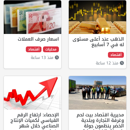
على مستوى
اسعار صرف العملات
محليات
أقتصاد
منذ 13 ساعة
 بيت لحم
الإحصاء: ارتفاع الرقم
 وبلدية
القياسي لكميات الإنتاج
 جولة
الصناعي خلال شهر