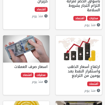
لمرابة
حزيران
بشروط
أقتصاد
منذ يوم
د
الذهب
اسعار صرف العملات
ط بعد
اجع
محليات
أقتصاد
منذ يوم