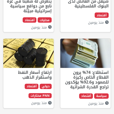
ائض لدى
يتعرض له شعبنا في غزة
طينية
نابع من دوافع سياسية
إسرائيلية مبيّتة
محليات
أقتصاد
منذ يومين
تطلاع: 74% يرون
ارتفاع أسعار النفط
ركيزة
واستقرار الذهب
للصمود و92.6% يؤكدون
لشرائية
دولي
أقتصاد
PNN مختارات
اد
منذ يومين