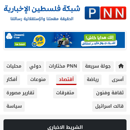
ريعة
PNN مختارات
دولي
محليات
ياضة
أقتصاد
منوعات
أفكار
متفرقات
تقارير مصورة
سياسة
الشريط الاخباري