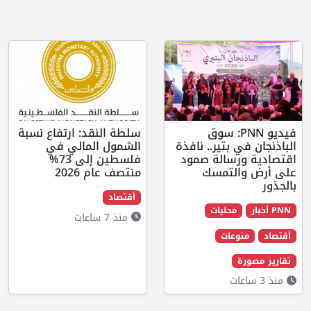
و PNN: سوق
سلطة النقد: ارتفاع نسبة
تير.. نافذة
الشمول المالي في
الة صمود
فلسطين إلى 73%
تمسك
منتصف عام 2026
أقتصاد
ليات
منذ 7 ساعات
ات