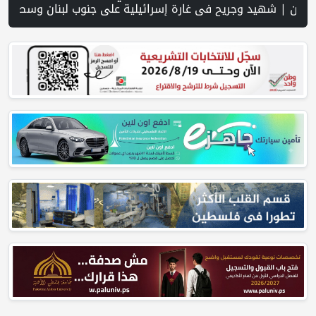
يداً في غزة من تحت أنقاض منزل لعائلة ويواصل البحث عن مفقودين | 8 دول عربية وإسلامية تدين انتهاكات إسرائيل في غزة وتحذر من نسف المسار السياسي | "هيومن رايتس ووتش" تتهم "إسرائيل" بجرائم حرب بعد اغتيال الصحفية آمال خليل في جنوب لبنان | طهران: مضيق هرمز سيظل مغلقا حتى تنتهي التهديدات ضد إيران | بدعم من الحكومة الكندية لجنة الانتخابات وبرنامج الأمم المتحدة الإنمائي يوقعان اتفاقية لتعزيز جاهزية الانتخابات التشريعية | نتن