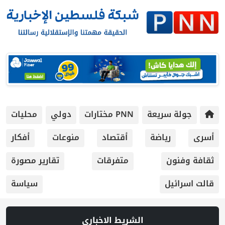
 سريعة
PNN مختارات
دولي
محليات
رياضة
أقتصاد
منوعات
أفكار
ون
متفرقات
تقارير مصورة
يل
سياسة
الشريط الاخباري