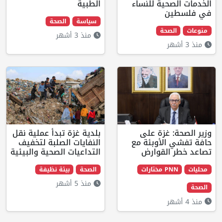
صحية للنساء
الطبية
ن
سياسة
الصحة
لصحة
منذ 3 أشهر
: غزة على
بلدية غزة تبدأ عملية نقل
الأوبئة مع
النفايات الصلبة لتخفيف
القوارض
التداعيات الصحية والبيئية
مختارات
الصحة
بيئة نظيفة
منذ 5 أشهر