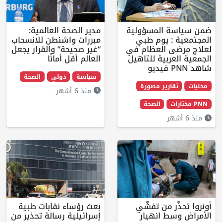
 المسؤولية
مدير الصحة العالمية:
: يوم طبي
مبررات واشنطن للانسحاب
ى العظام في
“غير صحيحة” والقرار يجعل
ربية للتاهيل
العالم أقل أمانًا
سياسة
دولي
الصحة
ارير مصورة
منذ 6 أشهر
الصحة
ر من تفشّي
بعث رؤساء نقابات طبية
ط انهيار
إسرائيلية رسالة تحذير من