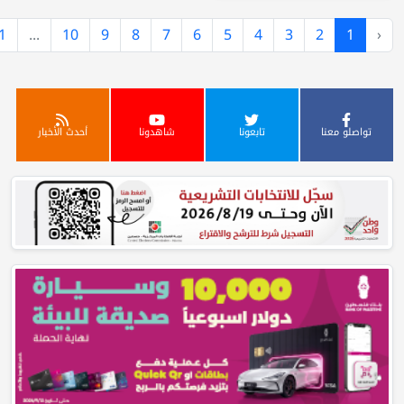
›
92
91
...
10
9
8
7
6
5
4
3
تابعونا
شاهدونا
أحدث الأخبار