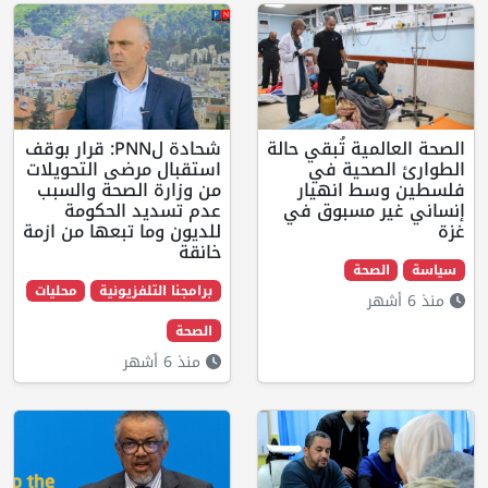
مية تُبقي حالة
شحادة لPNN: قرار بوقف
لصحية في
استقبال مرضى التحويلات
ط انهيار
من وزارة الصحة والسبب
ر مسبوق في
عدم تسديد الحكومة
للديون وما تبعها من ازمة
خانقة
لصحة
برامجنا التلفزيونية
محليات
الصحة
منذ 6 أشهر