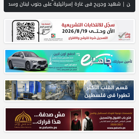
نتشل جثامين ورفات 19 شهيداً في غزة من تحت أنقاض منزل لعائلة ويواصل البحث عن مفقودين | 8 دول عربية وإسلامية تدين انتهاكات إسرائيل في غزة وتحذر من نسف المسار السياسي | "هيومن رايتس ووتش" تتهم "إسرائيل" بجرائم حرب بعد اغتيال الصحفية آمال خليل في جنوب لبنان | طهران: مضيق هرمز سيظل مغلقا حتى تنتهي التهديدات ضد إيران | بدعم من الحكومة الكندية لجنة الانتخابات وبرنامج الأمم المتحدة الإنمائي يوقعان اتفاقية لتعزيز جاهزية الا