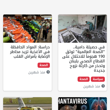
امية..
دراسة: المواد الحافظة
المية" توثق
في الأغذية تزيد مخاطر
اً للاحتلال على
الإصابة بأمراض القلب
حي بلبنان
رثة نزوح
الصحة
منذ شهرين
لصحة
ن