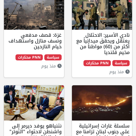
لاحتلال
غزة: قصف مدفعي
يدانياً مع
ونسف منازل واستهداف
 من (60) مواطناً من
خيام النازحين
سياسة
PNN مختارات
ت
منذ يوم
إسرائيلية
نتنياهو يوفد ديرمر إلى
ن تزامنا مع
واشنطن لاحتواء "التوتر"