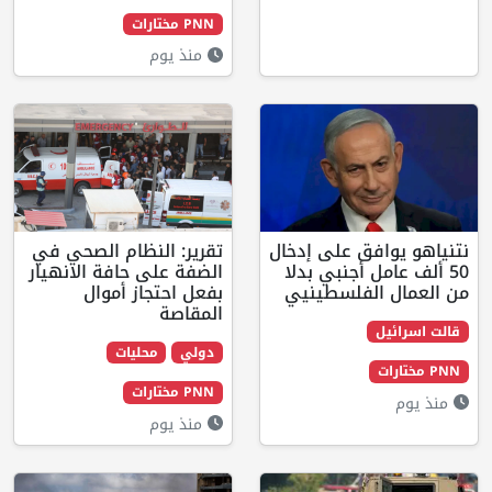
PNN مختارات
منذ يوم
ق على إدخال
تقرير: النظام الصحي في
أجنبي بدلا
الضفة على حافة الانهيار
فلسطينيي
بفعل احتجاز أموال
المقاصة
دولي
محليات
PNN مختارات
منذ يوم