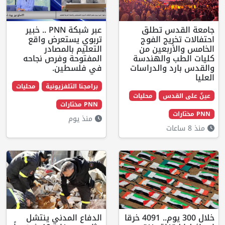
 تطلق
عبر شبكة PNN .. خبير
ج الفوج
تربوي يستعرض واقع
بعين من
التعليم بالمصادر
الهندسة
المفتوحة وفرص نجاحه
والدراسات
في فلسطين.
برامجنا التلفزيونية
محليات
س
محليات
PNN مختارات
منذ يوم
خلال 300 يوم.. 4091 خرقا
الدفاع المدني ينتشل