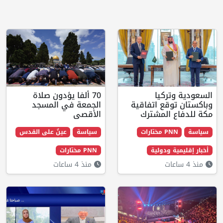
يا
70 ألفا يؤدون صلاة
 اتفاقية
الجمعة في المسجد
لمشترك
الأقصى
ت
سياسة
عينٌ على القدس
دولية
PNN مختارات
منذ 4 ساعات