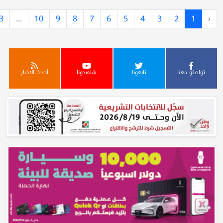
›
924
923
...
10
9
8
7
6
5
4
3
تابعونا
شاهدونا
أحدث الأخبار