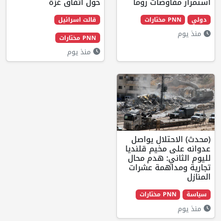
ضات روما
حول اتفاق غزة
قالت اسرائيل
PNN مختارات
منذ يوم
ال يواصل
خيم قلنديا
 هدم محال
مة عشرات
ت