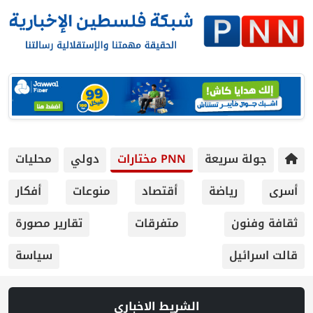
ريعة
PNN مختارات
دولي
محليات
ياضة
أقتصاد
منوعات
أفكار
متفرقات
تقارير مصورة
سياسة
الشريط الاخباري