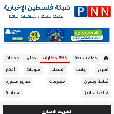
ريعة
PNN مختارات
دولي
محليات
ياضة
أقتصاد
منوعات
أفكار
متفرقات
تقارير مصورة
سياسة
الشريط الاخباري