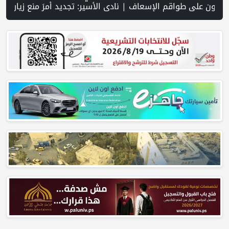
سوق الباذنجان في بتير.. نافذة اقتصادية ورسالة صمود على أرض والتمسك بالجذور | الخليلي تبحث مع النائب العام تعزيز الشراكة في منظومة الحماية ومناهضة العنف ضد المرأة | سلطة النقد: ارتفاع نسبة الشمول المالي في فلسطين إلى 73% منتصف عام 2026 | عبر شبكة PNN .. خبير تربوي يستعرض واقع التعليم بالمصادر المفتوحة وفرص نجاحه في فلسطين. | خلال 300 يوم.. 4091 خرقا إسرائيليا لاتفاق غزة و1254 شهيدا | الدفاع المدني ينتشل جثامين ورفات 19 شهيدا