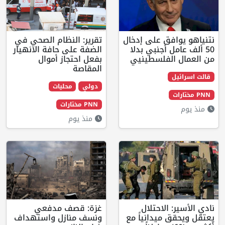
ق على إدخال
تقرير: النظام الصحي في
أجنبي بدلا
الضفة على حافة الانهيار
فلسطينيي
بفعل احتجاز أموال
المقاصة
دولي
محليات
PNN مختارات
منذ يوم
لاحتلال
غزة: قصف مدفعي
يدانياً مع
ونسف منازل واستهداف