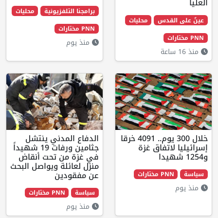
برامجنا التلفزيونية
محليات
س
محليات
PNN مختارات
منذ يوم
خلال 300 يوم.. 4091 خرقا
الدفاع المدني ينتشل
اق غزة
جثامين ورفات 19 شهيداً
في غزة من تحت أنقاض
منزل لعائلة ويواصل البحث
عن مفقودين
ت
سياسة
PNN مختارات
منذ يوم