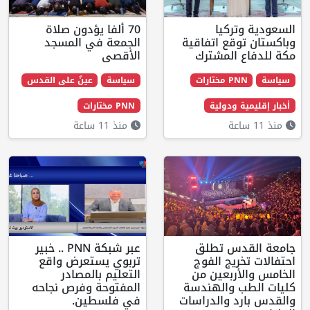
يا
70 ألفا يؤدون صلاة
 اتفاقية
الجمعة في المسجد
لمشترك
الأقصى
ت
سياسة
عينٌ على القدس
دولية
PNN مختارات
منذ 11 ساعة
 تطلق
عبر شبكة PNN .. خبير
ج الفوج
تربوي يستعرض واقع
بعين من
التعليم بالمصادر
الهندسة
المفتوحة وفرص نجاحه
والدراسات
في فلسطين.